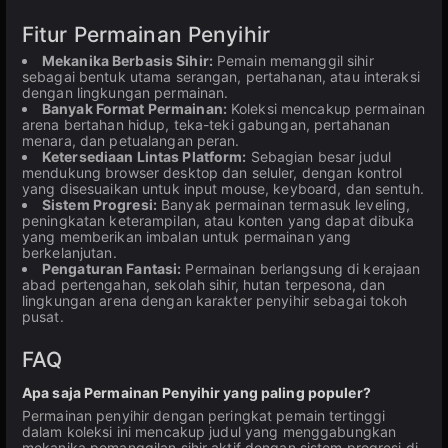
Fitur Permainan Penyihir
Mekanika Berbasis Sihir:
Pemain memanggil sihir
sebagai bentuk utama serangan, pertahanan, atau interaksi
dengan lingkungan permainan.
Banyak Format Permainan:
Koleksi mencakup permainan
arena bertahan hidup, teka-teki gabungan, pertahanan
menara, dan petualangan peran.
Ketersediaan Lintas Platform:
Sebagian besar judul
mendukung browser desktop dan seluler, dengan kontrol
yang disesuaikan untuk input mouse, keyboard, dan sentuh.
Sistem Progresi:
Banyak permainan termasuk leveling,
peningkatan keterampilan, atau konten yang dapat dibuka
yang memberikan imbalan untuk permainan yang
berkelanjutan.
Pengaturan Fantasi:
Permainan berlangsung di kerajaan
abad pertengahan, sekolah sihir, hutan terpesona, dan
lingkungan arena dengan karakter penyihir sebagai tokoh
pusat.
FAQ
Apa saja Permainan Penyihir yang paling populer?
Permainan penyihir dengan peringkat pemain tertinggi
dalam koleksi ini mencakup judul yang menggabungkan
mekanika pemanggilan sihir aktif dengan sistem progresi di