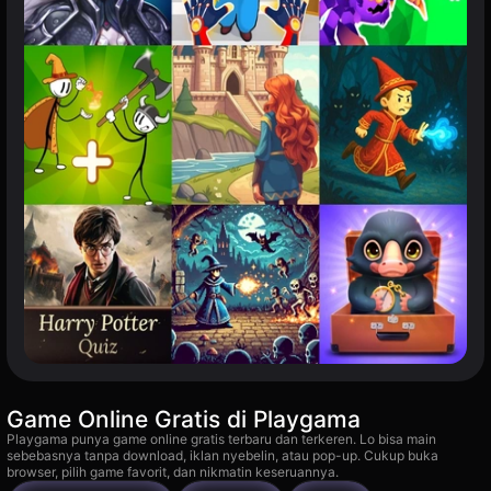
Game Online Gratis di Playgama
Playgama punya game online gratis terbaru dan terkeren. Lo bisa main
sebebasnya tanpa download, iklan nyebelin, atau pop-up. Cukup buka
browser, pilih game favorit, dan nikmatin keseruannya.