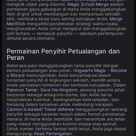
mengklik objek yang disoroti.
Magic School Merge
adalah
permainan gaya gabungan di mana Anda menggabungkan
item di grid untuk membangun dan memperluas sekolah
sihir, membuka lokasi baru seiring kemajuan Anda.
Merge
ManStick
mengambil pendekatan strategi waktu nyata,
mengharuskan Anda untuk mengatur dan menggabungkan
unit tentara — termasuk penyihir — sebelum pertempuran
dimulai secara otomatis.
Permainan Penyihir Petualangan dan
Peran
Beberapa judul menggabungkan tema penyihir dengan
elemen petualangan atau peran.
Hogwarts Magic - Become
a Wizard
memungkinkan Anda berpartisipasi dalam
turnamen penyihir di lingkungan sekolah, memilih antara
mode permainan turnamen dan berbasis kerusakan. Dalam
Palomon Tamer: Save the Kingdom
, seorang penyihir jahat
berperan sebagai antagonis utama, dan Anda harus
menjinakkan makhluk, meningkatkan keterampilan, dan
bersaing dalam turnamen untuk melindungi kerajaan.
Cannon is loaded! Tower defense
menggabungkan seorang
penyihir sebagai karakter musuh dalam format pertahanan
menara, di mana Anda membidik dan menembak ancaman
yang masuk menggunakan kontrol mouse atau sentuh.
Untuk konten bertema fantasi lebih lanjut, Anda juga dapat
mengunjungi
Abad Pertengahan
.