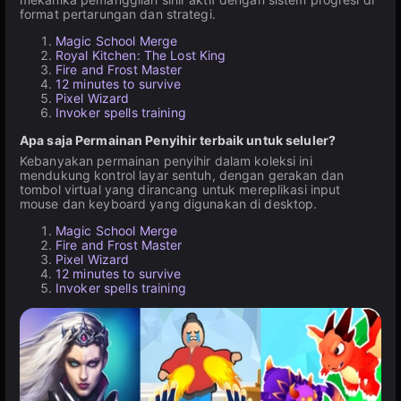
format pertarungan dan strategi.
Magic School Merge
Royal Kitchen: The Lost King
Fire and Frost Master
12 minutes to survive
Pixel Wizard
Invoker spells training
Apa saja Permainan Penyihir terbaik untuk seluler?
Kebanyakan permainan penyihir dalam koleksi ini
mendukung kontrol layar sentuh, dengan gerakan dan
tombol virtual yang dirancang untuk mereplikasi input
mouse dan keyboard yang digunakan di desktop.
Magic School Merge
Fire and Frost Master
Pixel Wizard
12 minutes to survive
Invoker spells training