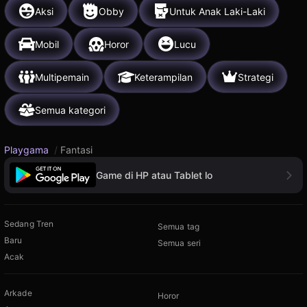
Aksi
Obby
Untuk Anak Laki-Laki
Mobil
Horor
Lucu
Multipemain
Keterampilan
Strategi
Semua kategori
Playgama
/
Fantasi
Game di HP atau Tablet lo
Sedang Tren
Semua tag
Baru
Semua seri
Acak
Arkade
Horor