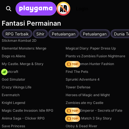
Login
Fantasi Permainan
RPG Terbaik
Sihir
Petualangan
Petualangan
Dunia T
Stickman Kombat 2D
Elemental Monsters: Merge
Magical Diary: Paper Dress Up
Dogs vs Aliens
Plants vs Zombies Fusion Nightmare
My Castle. Merge & Story
K-Pop Demon Hunter Fashion
Whatcraft
Find The Pets
God Simulator
Sprunki Adventure 4
Crazy Vikings Life
Tower Defense
Evermatch
Heroes of Magic and Might
Knight Legend
Zombies ate my Castle
Magic Castle Invasion: Idle RPG
Solitaire Emperor - Secrets of Fate
Anima Saga - Clicker RPG
Diamant: Match 3 Sky Story
Save Princess
Obby & Dead River