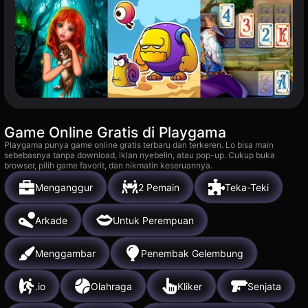
Game Online Gratis di Playgama
Playgama punya game online gratis terbaru dan terkeren. Lo bisa main
sebebasnya tanpa download, iklan nyebelin, atau pop-up. Cukup buka
browser, pilih game favorit, dan nikmatin keseruannya.
Menganggur
2 Pemain
Teka-Teki
Arkade
Untuk Perempuan
Menggambar
Penembak Gelembung
.io
Olahraga
Kliker
Senjata