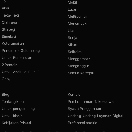
.io
Mobil
Aksi
Lucu
Teka-Teki
Multipemain
Olahraga
Menembak
Strategi
Ular
Simulasi
Senjata
Keterampilan
Kliker
Penembak Gelembung
Solitaire
Untuk Perempuan
Menggambar
2 Pemain
Menganggur
Untuk Anak Laki-Laki
Semua kategori
Obby
Blog
Kontak
Tentang kami
Pemberitahuan Take-down
Untuk pengembang
Syarat Penggunaan
Untuk bisnis
Undang-Undang Layanan Digital
Kebijakan Privasi
Preferensi cookie