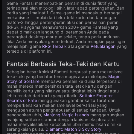
Game Fantasi menempatkan pemain di dunia fiktif yang
terinspirasi oleh mitologi, sihir, latar abad pertengahan, dan
cerita yang imajinatif. Game-game ini mencakup berbagai
mekanisme — mulai dari teka-teki kartu dan tantangan
match-3 hingga pertempuran aksi dan permainan peran
(RPG). Playgama menawarkan 200+ game Fantasi yang
dapat dimainkan langsung di peramban Anda pada
perangkat desktop maupun seluler, tanpa perlu unduhan.
Jika Anda menyukai genre terkait, Anda mungkin juga ingin
menjelajahi game
RPG Terbaik
atau game
Petualangan
yang
tersedia di platform ini.
Fantasi Berbasis Teka-Teki dan Kartu
Sebagian besar koleksi Fantasi berpusat pada mekanisme
teka-teki yang berlatar tema magis atau mitologis.
Magic
Story of Solitaire
membawa pemain ke dunia terpesona di
mana mereka membersihkan tata letak kartu dengan
memilih kartu yang nilainya satu tingkat lebih tinggi atau
lebih rendah dari kartu yang ditarik.
Solitaire Emperor -
Secrets of Fate
menggunakan gambar kartu Tarot dan
memperkenalkan mekanisme level bervariasi yang
mengubah aturan penghapusan di setiap tahapan. Untuk
pencocokan ubin,
Mahjong Magic Islands
menggabungkan
mahjong solitaire standar dengan lapisan eksplorasi, di
mana menyelesaikan kecocokan ubin memulihkan sihir ke
serangkaian pulau.
Diamant: Match 3 Sky Story
menugaskan pemain untuk menyusun tiga permata atau