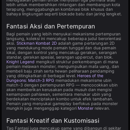
lebih untuk membersihkan rintangan dan membangun kota
terapung, menggabungkan kombinasi blok khusus dan
bahaya lingkungan seperti blokade batu dan jaring lengket.
Fantasi Aksi dan Pertempuran
Bagi pemain yang lebih menyukai mekanisme pertempuran
langsung, koleksi ini mencakup beberapa judul berorientasi
aksi.
Stickman Kombat 2D
adalah game pertarungan 2D
yang mendukung mode pemain tunggal dan dua pemain
lokal, dengan kontrol yang mencakup gerakan, serangan
standar, gerakan spesial, serangan uppercut, dan blok.
Knight Legend
mengikuti struktur perkembangan di mana
pemain melawan monster, mengumpulkan mata uang, dan
membeli baju zirah serta hewan peliharaan pendamping
yang ditingkatkan di berbagai level.
Heroes of the
Dungeons: Match-3 RPG
memadukan mekanisme ubin
match-3 dengan pertempuran RPG — mencocokkan ubin
akan memberikan kerusakan pada musuh dan mengisi
kemampuan pahlawan, sementara menukar ubin yang
berdekatan menciptakan kombo untuk efek tambahan.
Pemain yang menyukai gameplay berfokus pada monster
mungkin juga menganggap kategori
Monster
relevan.
Fantasi Kreatif dan Kustomisasi
Tag Fantasi juga mencakup game yang dibangun di sekitar