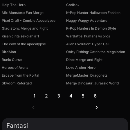
Help The Hero
Godbox
Mix Monsters: Fun Merge
K-Pop Hunter Halloween Fashion
Pixel Craft - Zombie Apocalypse
Huggy Waggy Adventure
Gladiators: Merge and Fight
K-Pop Hunters In Demon Style
Kisah cinta sekolah # 1
WarBattle: humans vs orcs
The cow of the apocalypse
Alien Evolution: Hyper Cell
BirdMan
Obby Fishing: Catch the Megalodon
Runic Curse
Dino: Merge and Fight
Heroes of Arena
Love Archer Hero
Escape from the Portal
MergeMaster: Dragonets
Skydom Reforged
Merge Dinosaur: Jurassic World
1
2
3
4
5
6
Fantasi