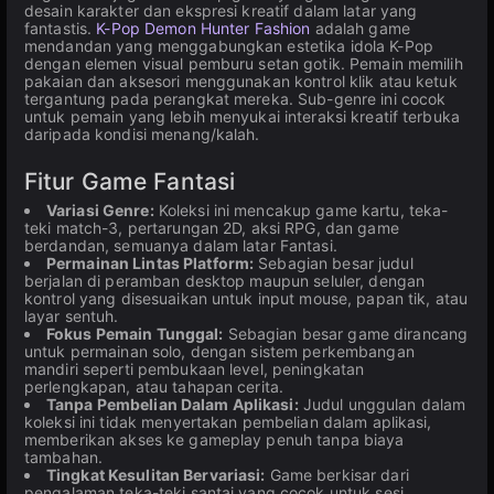
desain karakter dan ekspresi kreatif dalam latar yang
fantastis.
K-Pop Demon Hunter Fashion
adalah game
mendandan yang menggabungkan estetika idola K-Pop
dengan elemen visual pemburu setan gotik. Pemain memilih
pakaian dan aksesori menggunakan kontrol klik atau ketuk
tergantung pada perangkat mereka. Sub-genre ini cocok
untuk pemain yang lebih menyukai interaksi kreatif terbuka
daripada kondisi menang/kalah.
Fitur Game Fantasi
Variasi Genre:
Koleksi ini mencakup game kartu, teka-
teki match-3, pertarungan 2D, aksi RPG, dan game
berdandan, semuanya dalam latar Fantasi.
Permainan Lintas Platform:
Sebagian besar judul
berjalan di peramban desktop maupun seluler, dengan
kontrol yang disesuaikan untuk input mouse, papan tik, atau
layar sentuh.
Fokus Pemain Tunggal:
Sebagian besar game dirancang
untuk permainan solo, dengan sistem perkembangan
mandiri seperti pembukaan level, peningkatan
perlengkapan, atau tahapan cerita.
Tanpa Pembelian Dalam Aplikasi:
Judul unggulan dalam
koleksi ini tidak menyertakan pembelian dalam aplikasi,
memberikan akses ke gameplay penuh tanpa biaya
tambahan.
Tingkat Kesulitan Bervariasi:
Game berkisar dari
pengalaman teka-teki santai yang cocok untuk sesi