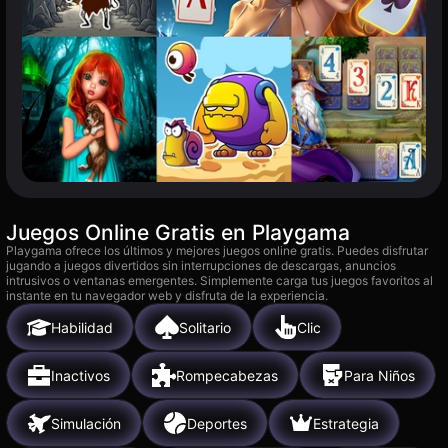
Juegos Online Gratis en Playgama
Playgama ofrece los últimos y mejores juegos online gratis. Puedes disfrutar
jugando a juegos divertidos sin interrupciones de descargas, anuncios
intrusivos o ventanas emergentes. Simplemente carga tus juegos favoritos al
instante en tu navegador web y disfruta de la experiencia.
Habilidad
Solitario
Clic
Inactivos
Rompecabezas
Para Niños
Simulación
Deportes
Estrategia