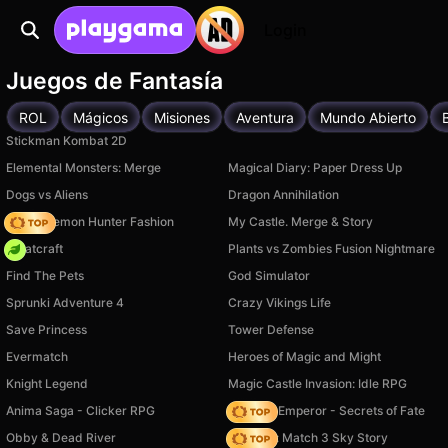
Login
Juegos de Fantasía
ROL
Mágicos
Misiones
Aventura
Mundo Abierto
Stickman Kombat 2D
Elemental Monsters: Merge
Magical Diary: Paper Dress Up
Dogs vs Aliens
Dragon Annihilation
K-Pop Demon Hunter Fashion
My Castle. Merge & Story
Whatcraft
Plants vs Zombies Fusion Nightmare
Find The Pets
God Simulator
Sprunki Adventure 4
Crazy Vikings Life
Save Princess
Tower Defense
Evermatch
Heroes of Magic and Might
Knight Legend
Magic Castle Invasion: Idle RPG
Anima Saga - Clicker RPG
Solitaire Emperor - Secrets of Fate
Obby & Dead River
Diamant: Match 3 Sky Story