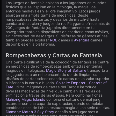
Los juegos de fantasía colocan a los jugadores en mundos
ficticios que se inspiran en la mitología, la magia, los
entornos medievales y el lore imaginativo. Estos juegos
abarcan una amplia gama de mecánicas, desde
rompecabezas de cartas y desafíos de match-3 hasta
combate de acción y juegos de rol. Playgama ofrece más de
200 juegos de fantasía jugables directamente en tu
navegador tanto en dispositivos de escritorio como móviles,
sin necesidad de descargas. Si disfrutas de géneros afines,
también puedes explorar
ROL
games o
Aventura
games
disponibles en la plataforma.
Rompecabezas y Cartas en Fantasía
Una parte significativa de la colección de fantasía se centra
en mecánicas de rompecabezas ambientadas en temas
mágicos o mitológicos.
Magic Story of Solitaire
transporta a
los jugadores a un reino encantado donde limpian los
diseños de cartas seleccionando cartas de un valor superior
o inferior a la carta dibujada.
Solitaire Emperor - Secrets of
Fate
utiliza imágenes de cartas del Tarot e introduce
diversas mecánicas de nivel que cambian las reglas de
eliminación a través de las etapas. Para combinar fichas,
Mahjong Magic Islands
combina el solitario de mahjong
estándar con una capa de exploración, donde completar
combinaciones de fichas restaura magia a una serie de islas.
Diamant: Match 3 Sky Story
desafía a los jugadores a
alinear tres o más gemas para despejar obstáculos y