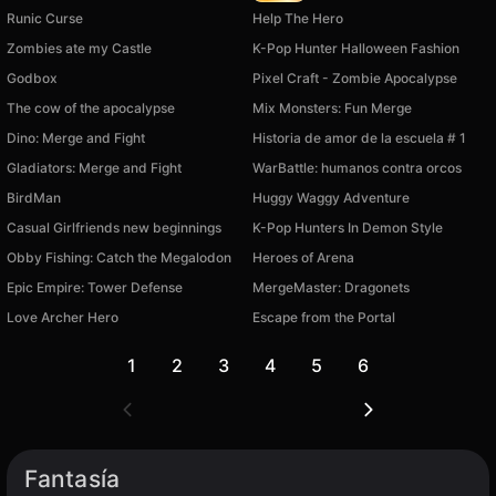
Runic Curse
Help The Hero
Zombies ate my Castle
K-Pop Hunter Halloween Fashion
Godbox
Pixel Craft - Zombie Apocalypse
The cow of the apocalypse
Mix Monsters: Fun Merge
Dino: Merge and Fight
Historia de amor de la escuela # 1
Gladiators: Merge and Fight
WarBattle: humanos contra orcos
BirdMan
Huggy Waggy Adventure
Casual Girlfriends new beginnings
K-Pop Hunters In Demon Style
Obby Fishing: Catch the Megalodon
Heroes of Arena
Epic Empire: Tower Defense
MergeMaster: Dragonets
Love Archer Hero
Escape from the Portal
1
2
3
4
5
6
Fantasía