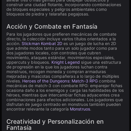
construir una ciudad flotante, incorporando combinaciones
de bloques especiales y peligros ambientales como
bloqueos de piedra y telarañas pegajosas.
Acción y Combate en Fantasía
Para los jugadores que prefieren mecánicas de combate
directo, la colección incluye varios títulos orientados a la
acción.
Stickman Kombat 2D
es un juego de lucha en 2D
que admite modos tanto para un solo jugador como para
dos jugadores locales, con controles que cubren
movimiento, ataques estándar, movimientos especiales,
uppercuts y bloqueos.
Knight Legend
sigue una estructura
de progresión en la que los jugadores luchan contra
monstruos, recogen moneda y compran armaduras
mejoradas y mascotas compañeras a lo largo de múltiples
niveles.
Heroes of the Dungeons: Match-3 RPG
combina
mecánicas de match-3 con combate RPG: emparejar fichas
ocasiona daño a los enemigos y carga las habilidades de los
héroes, mientras que intercambiar fichas adyacentes crea
combinaciones para efectos adicionales. Los jugadores que
disfrutan de juego centrado en monstruos también pueden
encontrar relevante la categoría
Monstruos
.
Creatividad y Personalización en
Fantasía