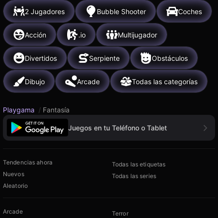
2 Jugadores
Bubble Shooter
Coches
Acción
.io
Multijugador
Divertidos
Serpiente
Obstáculos
Dibujo
Arcade
Todas las categorías
Playgama
/
Fantasía
Juegos en tu Teléfono o Tablet
Tendencias ahora
Todas las etiquetas
Nuevos
Todas las series
Aleatorio
Arcade
Terror