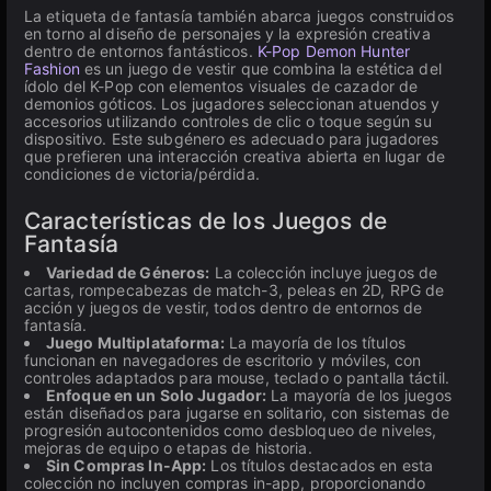
La etiqueta de fantasía también abarca juegos construidos
en torno al diseño de personajes y la expresión creativa
dentro de entornos fantásticos.
K-Pop Demon Hunter
Fashion
es un juego de vestir que combina la estética del
ídolo del K-Pop con elementos visuales de cazador de
demonios góticos. Los jugadores seleccionan atuendos y
accesorios utilizando controles de clic o toque según su
dispositivo. Este subgénero es adecuado para jugadores
que prefieren una interacción creativa abierta en lugar de
condiciones de victoria/pérdida.
Características de los Juegos de
Fantasía
Variedad de Géneros:
La colección incluye juegos de
cartas, rompecabezas de match-3, peleas en 2D, RPG de
acción y juegos de vestir, todos dentro de entornos de
fantasía.
Juego Multiplataforma:
La mayoría de los títulos
funcionan en navegadores de escritorio y móviles, con
controles adaptados para mouse, teclado o pantalla táctil.
Enfoque en un Solo Jugador:
La mayoría de los juegos
están diseñados para jugarse en solitario, con sistemas de
progresión autocontenidos como desbloqueo de niveles,
mejoras de equipo o etapas de historia.
Sin Compras In-App:
Los títulos destacados en esta
colección no incluyen compras in-app, proporcionando