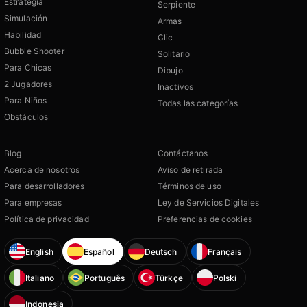
Estrategia
Serpiente
Simulación
Armas
Habilidad
Clic
Bubble Shooter
Solitario
Para Chicas
Dibujo
2 Jugadores
Inactivos
Para Niños
Todas las categorías
Obstáculos
Blog
Contáctanos
Acerca de nosotros
Aviso de retirada
Para desarrolladores
Términos de uso
Para empresas
Ley de Servicios Digitales
Política de privacidad
Preferencias de cookies
English
Español
Deutsch
Français
Italiano
Português
Türkçe
Polski
Indonesia