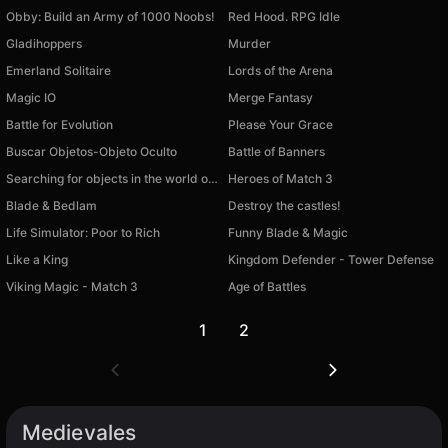
Obby: Build an Army of 1000 Noobs!
Red Hood. RPG Idle
Gladihoppers
Murder
Emerland Solitaire
Lords of the Arena
Magic IO
Merge Fantasy
Battle for Evolution
Please Your Grace
Buscar Objetos-Objeto Oculto
Battle of Banners
Searching for objects in the world of dreams
Heroes of Match 3
Blade & Bedlam
Destroy the castles!
Life Simulator: Poor to Rich
Funny Blade & Magic
Like a King
Kingdom Defender - Tower Defense
Viking Magic - Match 3
Age of Battles
1
2
Medievales