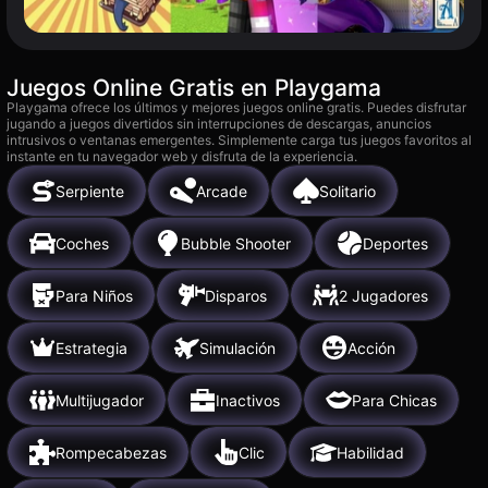
Juegos Online Gratis en Playgama
Playgama ofrece los últimos y mejores juegos online gratis. Puedes disfrutar
jugando a juegos divertidos sin interrupciones de descargas, anuncios
intrusivos o ventanas emergentes. Simplemente carga tus juegos favoritos al
instante en tu navegador web y disfruta de la experiencia.
Serpiente
Arcade
Solitario
Coches
Bubble Shooter
Deportes
Para Niños
Disparos
2 Jugadores
Estrategia
Simulación
Acción
Multijugador
Inactivos
Para Chicas
Rompecabezas
Clic
Habilidad