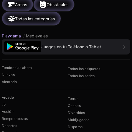
Armas
Obstáculos
Todas las categorías
Playgama
/
Medievales
Juegos en tu Teléfono o Tablet
Tendencias ahora
Todas las etiquetas
Nuevos
Todas las series
Aleatorio
Arcade
Terror
.io
Coches
Acción
Divertidos
Rompecabezas
Multijugador
Deportes
Disparos