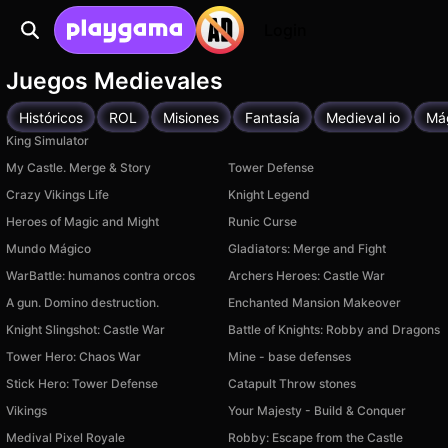
Login
Juegos Medievales
Históricos
ROL
Misiones
Fantasía
Medieval io
Má
King Simulator
My Castle. Merge & Story
Tower Defense
Crazy Vikings Life
Knight Legend
Heroes of Magic and Might
Runic Curse
Mundo Mágico
Gladiators: Merge and Fight
WarBattle: humanos contra orcos
Archers Heroes: Castle War
A gun. Domino destruction.
Enchanted Mansion Makeover
Knight Slingshot: Castle War
Battle of Knights: Robby and Dragons
Tower Hero: Chaos War
Mine - base defenses
Stick Hero: Tower Defense
Catapult Throw stones
Vikings
Your Majesty - Build & Conquer
Medival Pixel Royale
Robby: Escape from the Castle