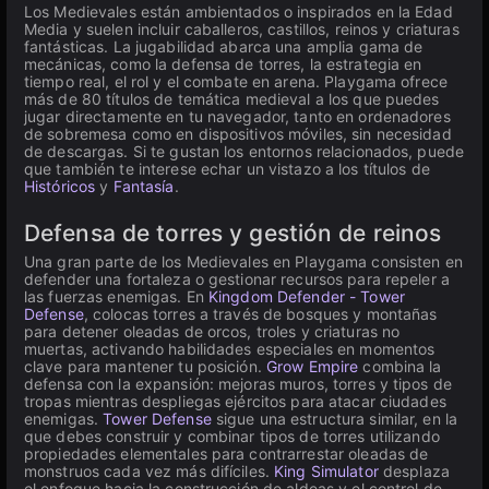
Los Medievales están ambientados o inspirados en la Edad
Media y suelen incluir caballeros, castillos, reinos y criaturas
fantásticas. La jugabilidad abarca una amplia gama de
mecánicas, como la defensa de torres, la estrategia en
tiempo real, el rol y el combate en arena. Playgama ofrece
más de 80 títulos de temática medieval a los que puedes
jugar directamente en tu navegador, tanto en ordenadores
de sobremesa como en dispositivos móviles, sin necesidad
de descargas. Si te gustan los entornos relacionados, puede
que también te interese echar un vistazo a los títulos de
Históricos
y
Fantasía
.
Defensa de torres y gestión de reinos
Una gran parte de los Medievales en Playgama consisten en
defender una fortaleza o gestionar recursos para repeler a
las fuerzas enemigas. En
Kingdom Defender - Tower
Defense
, colocas torres a través de bosques y montañas
para detener oleadas de orcos, troles y criaturas no
muertas, activando habilidades especiales en momentos
clave para mantener tu posición.
Grow Empire
combina la
defensa con la expansión: mejoras muros, torres y tipos de
tropas mientras despliegas ejércitos para atacar ciudades
enemigas.
Tower Defense
sigue una estructura similar, en la
que debes construir y combinar tipos de torres utilizando
propiedades elementales para contrarrestar oleadas de
monstruos cada vez más difíciles.
King Simulator
desplaza
el enfoque hacia la construcción de aldeas y el control de