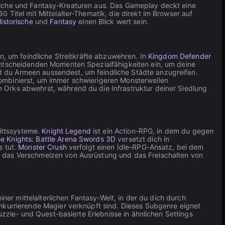
igreiche und Fantasy-Kreaturen aus. Das Gameplay deckt eine
 Titel mit Mittelalter-Thematik, die direkt im Browser auf
istorische
und
Fantasy
einen Blick wert sein.
n, um feindliche Streitkräfte abzuwehren. In
Kingdom Defender
 entscheidenden Momenten Spezialfähigkeiten ein, um deine
 du Armeen aussendest, um feindliche Städte anzugreifen.
kombinierst, um immer schwierigeren Monsterwellen
 Orks abwehrst, während du die Infrastruktur deiner Siedlung
rittssysteme.
Knight Legend
ist ein Action-RPG, in dem du gegen
e Knights: Battle Arena Swords 3D
versetzt dich in
s tut.
Monster Crush
verfolgt einen Idle-RPG-Ansatz, bei dem
n das Verschmelzen von Ausrüstung und das Freischalten von
iner mittelalterlichen Fantasy-Welt, in der du dich durch
onkurrierende Magier verknüpft sind. Dieses Subgenre eignet
uzzle- und Quest-basierte Erlebnisse in ähnlichen Settings