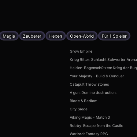
Magie
Zauberer
Hexen
Open-World
Für 1 Spieler
Grow Empire
Krieg Ritter: Schlacht Schwerter Aren
Helden-Bogenschützen: Krieg der Bur
Your Majesty - Build & Conquer
Catapult Throw stones
A gun. Domino destruction.
Blade & Bedlam
City Siege
Viking Magic - Match 3
Robby: Escape from the Castle
Warlord: Fantasy RPG