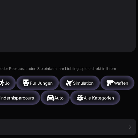
r Pop-ups. Laden Sie einfach Ihre Lieblingsspiele direkt in Ihrem
.io
Für Jungen
Simulation
Waffen
indernisparcours
Auto
Alle Kategorien