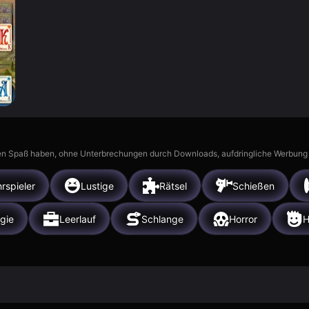
n Spaß haben, ohne Unterbrechungen durch Downloads, aufdringliche Werbung ode
rspieler
Lustige
Rätsel
Schießen
gie
Leerlauf
Schlange
Horror
H