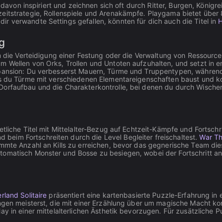
nd davon inspiriert und zeichnen sich oft durch Ritter, Burgen, Kön
itstrategie, Rollenspiele und Arenakämpfe. Playgama bietet über 80
r verwandte Settings gefallen, könnten für dich auch die Titel in
H
g
um die Verteidigung einer Festung oder die Verwaltung von Ressource
um Wellen von Orks, Trollen und Untoten aufzuhalten, und setzt in
pansion: Du verbesserst Mauern, Türme und Truppentypen, während
ass du Türme mit verschiedenen Elementareigenschaften baust und 
Dorfaufbau und die Charakterkontrolle, bei denen du durch Wischen
etliche Titel mit Mittelalter-Bezug auf Echtzeit-Kämpfe und Fortsch
eim Fortschreiten durch die Level Begleiter freischaltest.
War Th
immte Anzahl an Kills zu erreichen, bevor das gegnerische Team die
tomatisch Monster und Bosse zu besiegen, wobei der Fortschritt a
rland Solitaire
präsentiert eine kartenbasierte Puzzle-Erfahrung in e
ungen meisterst, die mit einer Erzählung über um magische Macht k
y in einer mittelalterlichen Ästhetik bevorzugen. Für zusätzliche P