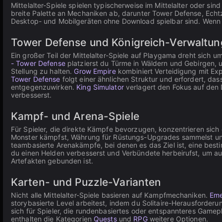
Mittelalter-Spiele spielen typischerweise im Mittelalter oder si
breite Palette an Mechaniken ab, darunter Tower Defense, Echtze
Desktop- und Mobilgeräten ohne Download spielbar sind. Wenn di
Tower Defense und Königreich-Verwaltun
Ein großer Teil der Mittelalter-Spiele auf Playgama dreht sich 
- Tower Defense
platzierst du Türme in Wäldern und Gebirgen, 
Stellung zu halten.
Grow Empire
kombiniert Verteidigung mit Ex
Tower Defense
folgt einer ähnlichen Struktur und erfordert, d
entgegenzuwirken.
King Simulator
verlagert den Fokus auf den 
verbesserst.
Kampf- und Arena-Spiele
Für Spieler, die direkte Kämpfe bevorzugen, konzentrieren sich 
Monster kämpfst, Währung für Rüstungs-Upgrades sammelst und b
teambasierte Arenakämpfe, bei denen es das Ziel ist, eine best
du einen Helden verbesserst und Verbündete herbeirufst, um au
Artefakten gebunden ist.
Karten- und Puzzle-Varianten
Nicht alle Mittelalter-Spiele basieren auf Kampfmechaniken.
Eme
storybasierte Level arbeitest, indem du Solitaire-Herausforder
sich für Spieler, die rundenbasiertes oder entspannteres Gamepla
enthalten die Kategorien
Quests
und
RPG
weitere Optionen.