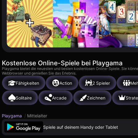
Kostenlose Online-Spiele bei Playgama
Playgama bietet die neuesten und besten kostenlosen Online-Spiele. Sie könne
Webbrowser und genießen Sie das Erlebnis.
Fähigkeiten
Action
2 Spieler
Meh
Solitaire
Arcade
Zeichnen
Strate
Playgama
/
Mittelalter
Spiele auf deinem Handy oder Tablet