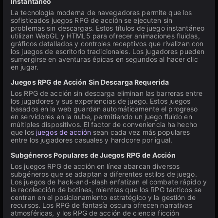
Instantáneo
La tecnología moderna de navegadores permite que los
sofisticados juegos RPG de acción se ejecuten sin
problemas sin descargas. Estos títulos de juego instantáneo
utilizan WebGL y HTML5 para ofrecer animaciones fluidas,
gráficos detallados y controles receptivos que rivalizan con
los juegos de escritorio tradicionales. Los jugadores pueden
sumergirse en aventuras épicas en segundos al hacer clic
en jugar.
Juegos RPG de Acción Sin Descarga Requerida
Los RPG de acción sin descarga eliminan las barreras entre
los jugadores y sus experiencias de juego. Estos juegos
basados en la web guardan automáticamente el progreso
en servidores en la nube, permitiendo un juego fluido en
múltiples dispositivos. El factor de conveniencia ha hecho
que los
juegos de acción
sean cada vez más populares
entre los jugadores casuales y hardcore por igual.
Subgéneros Populares de Juegos RPG de Acción
Los juegos RPG de acción en línea abarcan diversos
subgéneros que se adaptan a diferentes estilos de juego.
Los juegos de hack-and-slash enfatizan el combate rápido y
la recolección de botines, mientras que los RPG tácticos se
centran en el posicionamiento estratégico y la gestión de
recursos. Los RPG de fantasía oscura ofrecen narrativas
atmosféricas, y los RPG de acción de ciencia ficción