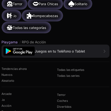
Terror
Para Chicas
Solitario
.io
Rompecabezas
Todas las categorías
Playgama
/
RPG de Acción
Juegos en tu Teléfono o Tablet
Tendencias ahora
Todas las etiquetas
Nuevos
Todas las series
Aleatorio
Arcade
Terror
.io
Coches
Acción
Divertidos