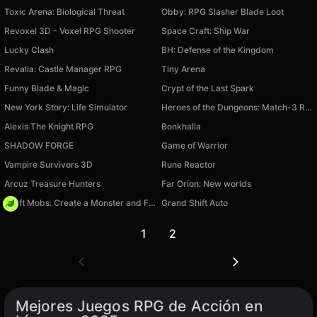
Toxic Arena: Biological Threat
Obby: RPG Slasher Blade Loot
Revoxel 3D - Voxel RPG Shooter
Space Craft: Ship War
Lucky Clash
BH: Defense of the Kingdom
Revalia: Castle Manager RPG
Tiny Arena
Funny Blade & Magic
Crypt of the Last Spark
New York Story: Life Simulator
Heroes of the Dungeons: Match-3 RPG
Alexis The Knight RPG
Bonkhalla
SHADOW FORGE
Game of Warrior
Vampire Survivors 3D
Rune Reactor
Arcuz Treasure Hunters
Far Orion: New worlds
Craft Mobs: Create a Monster and Fight!
Grand Shift Auto
Disponible en PC
1
2
Mejores Juegos RPG de Acción en