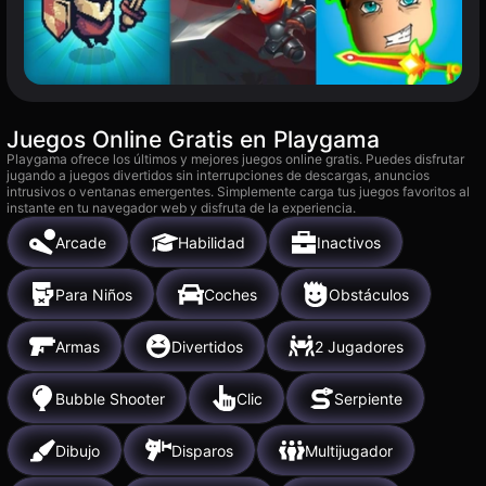
Juegos Online Gratis en Playgama
Playgama ofrece los últimos y mejores juegos online gratis. Puedes disfrutar
jugando a juegos divertidos sin interrupciones de descargas, anuncios
intrusivos o ventanas emergentes. Simplemente carga tus juegos favoritos al
instante en tu navegador web y disfruta de la experiencia.
Arcade
Habilidad
Inactivos
Para Niños
Coches
Obstáculos
Armas
Divertidos
2 Jugadores
Bubble Shooter
Clic
Serpiente
Dibujo
Disparos
Multijugador