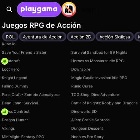
Login
Juegos RPG de Acción
ROL
Aventura de Acción
Acción 2D
Acción Sigilosa
Kubz.io
Save Your Friend's Sister
Survival Sandbox for 99 Nights
Whatcraft
Heroes vs Monsters: Idle RPG
Loot Hero
Downspire
Knight Legend
Magic Castle Invasion: Idle RPG
Falling Dummy
Runic Curse
Pixel Craft - Zombie Apocalypse
TCG Shop: Dino Adventure
Dead Land: Survival
Battle of Knights: Robby and Dragons
Abyss Contract
Dino world 3D
Dragon Hunter
Alien: Granja Sabrosa
Vikings
Dungeon Descent
MiniMight: Fantasy RPG
Noob vs Pro Story