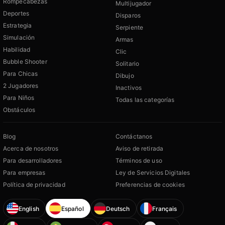
Rompecabezas
Multijugador
Deportes
Disparos
Estrategia
Serpiente
Simulación
Armas
Habilidad
Clic
Bubble Shooter
Solitario
Para Chicas
Dibujo
2 Jugadores
Inactivos
Para Niños
Todas las categorías
Obstáculos
Blog
Contáctanos
Acerca de nosotros
Aviso de retirada
Para desarrolladores
Términos de uso
Para empresas
Ley de Servicios Digitales
Política de privacidad
Preferencias de cookies
English
Español
Deutsch
Français