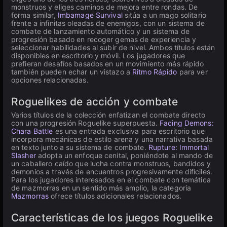
monstruos y eliges caminos de mejora entre rondas. De
forma similar,
Imbamage Survival
sitúa a un mago solitario
frente a infinitas oleadas de enemigos, con un sistema de
combate de lanzamiento automático y un sistema de
progresión basado en recoger gemas de experiencia y
seleccionar habilidades al subir de nivel. Ambos títulos están
disponibles en escritorio y móvil. Los jugadores que
prefieran desafíos basados en un movimiento más rápido
también pueden echar un vistazo a
Ritmo Rápido
para ver
opciones relacionadas.
Roguelikes de acción y combate
Varios títulos de la colección enfatizan el combate directo
con una progresión Roguelike superpuesta.
Facing Demons:
Chara Battle
es una entrada exclusiva para escritorio que
incorpora mecánicas de estilo arena y una narrativa basada
en texto junto a su sistema de combate.
Rupture: Immortal
Slasher
adopta un enfoque cenital, poniéndote al mando de
un caballero caído que lucha contra monstruos, bandidos y
demonios a través de encuentros progresivamente difíciles.
Para los jugadores interesados en el combate con temática
de mazmorras en un sentido más amplio, la categoría
Mazmorras
ofrece títulos adicionales relacionados.
Características de los juegos Roguelike