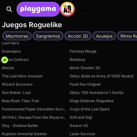
Login
Juegos Roguelike
Mazmorras
Sangrientos
Acción 2D
Azulejos
Ritmo R
Loot Hero
Downspire
Fortress Merge
Abyss Contract
Bonkboy
Mecha
Block Shooter 3D
The Last Hero: Invasion
Obby: Build an Army of 1000 Noobs!
Wizard Survivors
Food Run Original
Gun Robot : Loot
Obby: 100 Humans vs 1 Gorilla
Boss Rush: Titan Trial
Kings Defense: Roguelike
Fundamental Paper Education Survivors
Crypt of the Last Spark
SKYHILL: Escape From the Skyscraper!
Drill and Dig!
Slay - Endless Battle
Swarm VS
Rupture: Immortal Slasher
Laser Survivor