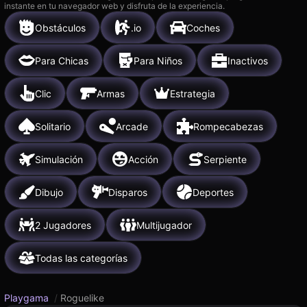
instante en tu navegador web y disfruta de la experiencia.
Obstáculos
.io
Coches
Para Chicas
Para Niños
Inactivos
Clic
Armas
Estrategia
Solitario
Arcade
Rompecabezas
Simulación
Acción
Serpiente
Dibujo
Disparos
Deportes
2 Jugadores
Multijugador
Todas las categorías
Playgama
/
Roguelike