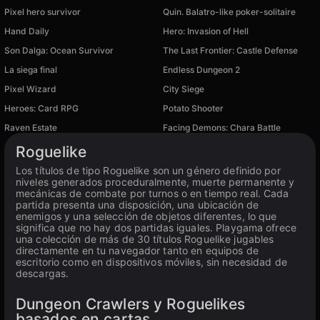
Pixel hero survivor
Quin. Balatro-like poker-solitaire
Hand Daily
Hero: Invasion of Hell
Son Dalga: Ocean Survivor
The Last Frontier: Castle Defense
La siega final
Endless Dungeon 2
Pixel Wizard
City Siege
Heroes: Card RPG
Potato Shooter
Disponible en PC
Raven Estate
Facing Demons: Chara Battle
Disponible en PC
Disponible en PC
Roguelike
Los títulos de tipo Roguelike son un género definido por
niveles generados proceduralmente, muerte permanente y
mecánicas de combate por turnos o en tiempo real. Cada
partida presenta una disposición, una ubicación de
enemigos y una selección de objetos diferentes, lo que
significa que no hay dos partidas iguales. Playgama ofrece
una colección de más de 30 títulos Roguelike jugables
directamente en tu navegador tanto en equipos de
escritorio como en dispositivos móviles, sin necesidad de
descargas.
Dungeon Crawlers y Roguelikes
basados en cartas