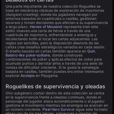
Una parte importante de nuestra colección Roguelike se
basa en mecánicas clásicas de exploración de mazmorras
(dungeon crawling), donde los jugadores navegan por
entornos basados en cuadrículas o casillas, gestionan
recursos y toman decisiones que afectan a su supervivencia
a largo plazo.
Heroes of Mouselot
representa bien este
estilo: mueves una carta de héroe a través de una
cuadrícula de mazmorra, enfrentándote a enemigos y
recolectando botín al tocar las cartas adyacentes. Las
reglas son sencillas, pero la disposición aleatoria de las
cartas crea desafíos estratégicos variados en cada sesión.
El diseño basado en cartas también aparece en
Quin.
Balatro-like poker-solitaire
, donde construyes
combinaciones de póker y aplicas efectos de Joker para
acumular puntos y derrotar jefes a través de una serie de
rondas de dificultad creciente. Si te gusta la estrategia
basada en casillas, también puedes encontrar interesante
explorar
Azulejos
en Playgama.
Roguelikes de supervivencia y oleadas
Otro subgénero común dentro de esta colección se centra
en la supervivencia frente a oleadas continuas, donde el
personaje del jugador ataca automáticamente o el jugador
gestiona el movimiento mientras los enemigos se acercan en
un número creciente.
Pixel Hero Survivor
sigue este formato:
eliges uno de los tres héroes, sobrevives a oleadas de