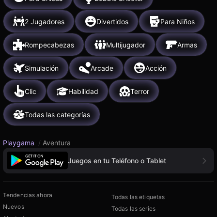
2 Jugadores
Divertidos
Para Niños
Rompecabezas
Multijugador
Armas
Simulación
Arcade
Acción
Clic
Habilidad
Terror
Todas las categorías
Playgama
/
Aventura
Juegos en tu Teléfono o Tablet
Tendencias ahora
Todas las etiquetas
Nuevos
Todas las series