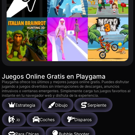
Juegos Online Gratis en Playgama
Playgama ofrece los últimos y mejores juegos online gratis. Puedes disfrutar
jugando a juegos divertidos sin interrupciones de descargas, anuncios
intrusivos o ventanas emergentes. Simplemente carga tus juegos favoritos al
instante en tu navegador web y disfruta de la experiencia.
Estrategia
Dibujo
Serpiente
.io
Coches
Disparos
Para Chicas
Bubble Shooter