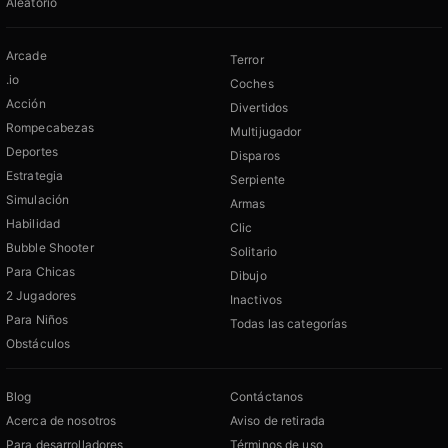
Aleatorio
Arcade
Terror
.io
Coches
Acción
Divertidos
Rompecabezas
Multijugador
Deportes
Disparos
Estrategia
Serpiente
Simulación
Armas
Habilidad
Clic
Bubble Shooter
Solitario
Para Chicas
Dibujo
2 Jugadores
Inactivos
Para Niños
Todas las categorías
Obstáculos
Blog
Contáctanos
Acerca de nosotros
Aviso de retirada
Para desarrolladores
Términos de uso