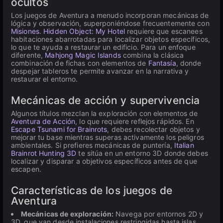
ocultos
Los juegos de Aventura a menudo incorporan mecánicas de
lógica y observación, superponiéndose frecuentemente con
Misiones
.
Hidden Object: My Hotel
requiere que escanees
habitaciones abarrotadas para localizar objetos específicos,
lo que te ayuda a restaurar un edificio. Para un enfoque
diferente,
Mahjong Magic Islands
combina la clásica
combinación de fichas con elementos de
Fantasía
, donde
despejar tableros te permite avanzar en la narrativa y
restaurar el entorno.
Mecánicas de acción y supervivencia
Algunos títulos mezclan la exploración con elementos de
Aventura de Acción
, lo que requiere reflejos rápidos. En
Escape Tsunami for Brainrots
, debes recolectar objetos y
mejorar tu base mientras superas activamente los peligros
ambientales. Si prefieres mecánicas de puntería,
Italian
Brainrot Hunting 3D
te sitúa en un entorno 3D donde debes
localizar y disparar a objetivos específicos antes de que
escapen.
Características de los juegos de
Aventura
Mecánicas de exploración:
Navega por entornos 2D y
3D, que van desde instalaciones restringidas hasta islas