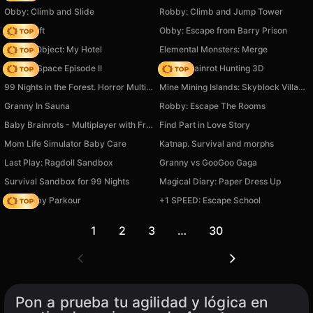
Obby: Climb and Slide
Robby: Climb and Jump Tower
Trap Craft
Obby: Escape from Barry Prison
Hidden Object: My Hotel
Elemental Monsters: Merge
Zombie Space Episode II
Italian Brainrot Hunting 3D
99 Nights in the Forest. Horror Multiplayer
Mine Mining Islands: Skyblock Village!
Granny In Sauna
Robby: Escape The Rooms
Baby Brainrots - Multiplayer with Friends!
Find Part in Love Story
Mom Life Simulator Baby Care
Katnap. Survival and morphs
Last Play: Ragdoll Sandbox
Granny vs GooGoo Gaga
Survival Sandbox for 99 Nights
Magical Diary: Paper Dress Up
Your Obby Parkour
+1 SPEED: Escape School
1
2
3
…
30
Pon a prueba tu agilidad y lógica en