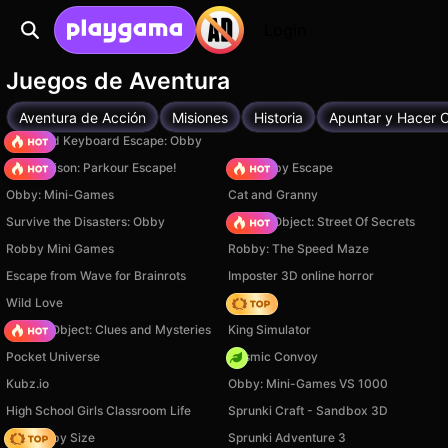
Login
Juegos de Aventura
Aventura de Acción
Misiones
Historia
Apuntar y Hacer C
+1 Speed Keyboard Escape: Obby
Barry Prison: Parkour Escape!
Your Obby Escape
Obby: Mini-Games
Cat and Granny
Survive the Disasters: Obby
Hidden Object: Street Of Secrets
Robby Mini Games
Robby: The Speed Maze
Escape from Wave for Brainrots
Imposter 3D online horror
Wild Love
Hedgies
Hidden Object: Clues and Mysteries
King Simulator
Pocket Universe
Cosmic Convoy
Kubz.io
Obby: Mini-Games VS 1000
High School Girls Classroom Life
Sprunki Craft - Sandbox 3D
Your Obby Size
Sprunki Adventure 3