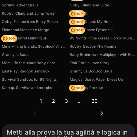
Sprunki Adventure 3
Obby: Climb and Slide
Robby: Climb and Jump Tower
Trap Craft
Obby: Escape from Barry Prison
Hidden Object: My Hotel
Elemental Monsters: Merge
Zombie Space Episode II
Italian Brainrot Hunting 3D
99 Nights in the Forest. Horror Multiplayer
Mine Mining Islands: Skyblock Village!
Robby: Escape The Rooms
Granny In Sauna
Baby Brainrots - Multiplayer with Friends!
Mom Life Simulator Baby Care
Find Part in Love Story
Last Play: Ragdoll Sandbox
Granny vs GooGoo Gaga
Survival Sandbox for 99 Nights
Magical Diary: Paper Dress Up
Katnap. Survival and morphs
Your Obby Parkour
1
2
3
…
30
Metti alla prova la tua agilità e logica in