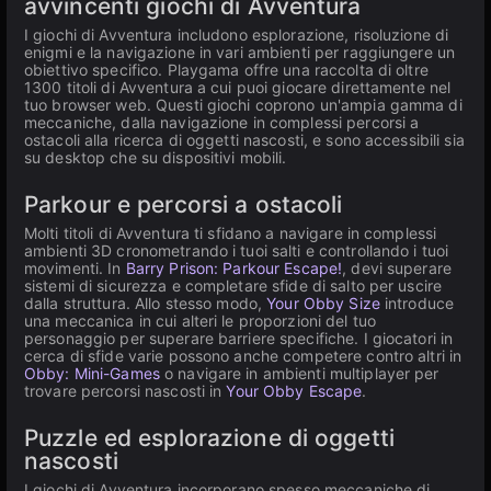
avvincenti giochi di Avventura
I giochi di Avventura includono esplorazione, risoluzione di
enigmi e la navigazione in vari ambienti per raggiungere un
obiettivo specifico. Playgama offre una raccolta di oltre
1300 titoli di Avventura a cui puoi giocare direttamente nel
tuo browser web. Questi giochi coprono un'ampia gamma di
meccaniche, dalla navigazione in complessi percorsi a
ostacoli alla ricerca di oggetti nascosti, e sono accessibili sia
su desktop che su dispositivi mobili.
Parkour e percorsi a ostacoli
Molti titoli di Avventura ti sfidano a navigare in complessi
ambienti 3D cronometrando i tuoi salti e controllando i tuoi
movimenti. In
Barry Prison: Parkour Escape!
, devi superare
sistemi di sicurezza e completare sfide di salto per uscire
dalla struttura. Allo stesso modo,
Your Obby Size
introduce
una meccanica in cui alteri le proporzioni del tuo
personaggio per superare barriere specifiche. I giocatori in
cerca di sfide varie possono anche competere contro altri in
Obby: Mini-Games
o navigare in ambienti multiplayer per
trovare percorsi nascosti in
Your Obby Escape
.
Puzzle ed esplorazione di oggetti
nascosti
I giochi di Avventura incorporano spesso meccaniche di