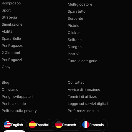
Rompicapo
Multigiocatore
Sport
Sparatutto
Strategia
Serpente
Simulazione
Pistole
Abilità
Clicker
Spara Bolle
Solitario
Per Ragazze
Disegno
2 Giocatori
Inattivi
Per Ragazzi
Tutte le categorie
Obby
Blog
Contattaci
Chi siamo
Avviso di rimozione
Per gli sviluppatori
Termini di utilizzo
Per le aziende
Legge sui servizi digitali
Politica sulla privacy
Preferenze cookie
English
Español
Deutsch
Français