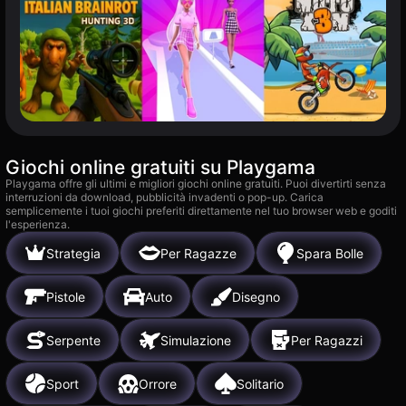
Giochi online gratuiti su Playgama
Playgama offre gli ultimi e migliori giochi online gratuiti. Puoi divertirti senza
interruzioni da download, pubblicità invadenti o pop-up. Carica
semplicemente i tuoi giochi preferiti direttamente nel tuo browser web e goditi
l'esperienza.
Strategia
Per Ragazze
Spara Bolle
Pistole
Auto
Disegno
Serpente
Simulazione
Per Ragazzi
Sport
Orrore
Solitario