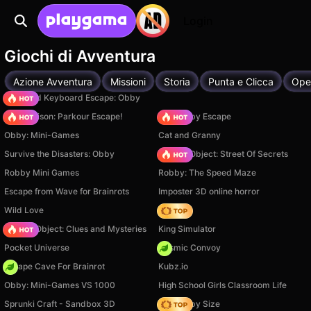
Login
Giochi di Avventura
Azione Avventura
Missioni
Storia
Punta e Clicca
Ope
+1 Speed Keyboard Escape: Obby
Barry Prison: Parkour Escape!
Your Obby Escape
Obby: Mini-Games
Cat and Granny
Survive the Disasters: Obby
Hidden Object: Street Of Secrets
Robby Mini Games
Robby: The Speed Maze
Escape from Wave for Brainrots
Imposter 3D online horror
Wild Love
Hedgies
Hidden Object: Clues and Mysteries
King Simulator
Pocket Universe
Cosmic Convoy
Escape Cave For Brainrot
Kubz.io
Obby: Mini-Games VS 1000
High School Girls Classroom Life
Sprunki Craft - Sandbox 3D
Your Obby Size