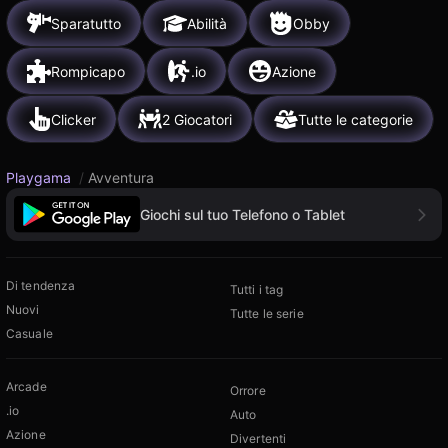
Sparatutto
Abilità
Obby
Rompicapo
.io
Azione
Clicker
2 Giocatori
Tutte le categorie
Playgama
/
Avventura
Giochi sul tuo Telefono o Tablet
Di tendenza
Tutti i tag
Nuovi
Tutte le serie
Casuale
Arcade
Orrore
.io
Auto
Azione
Divertenti