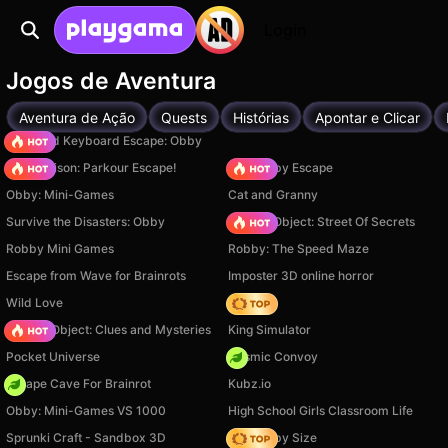
Login
Jogos de Aventura
Aventura de Ação
Quests
Histórias
Apontar e Clicar
+1 Speed Keyboard Escape: Obby
Barry Prison: Parkour Escape!
Your Obby Escape
Obby: Mini-Games
Cat and Granny
Survive the Disasters: Obby
Hidden Object: Street Of Secrets
Robby Mini Games
Robby: The Speed Maze
Escape from Wave for Brainrots
Imposter 3D online horror
Wild Love
Hedgies
Hidden Object: Clues and Mysteries
King Simulator
Pocket Universe
Cosmic Convoy
Escape Cave For Brainrot
Kubz.io
Obby: Mini-Games VS 1000
High School Girls Classroom Life
Sprunki Craft - Sandbox 3D
Your Obby Size