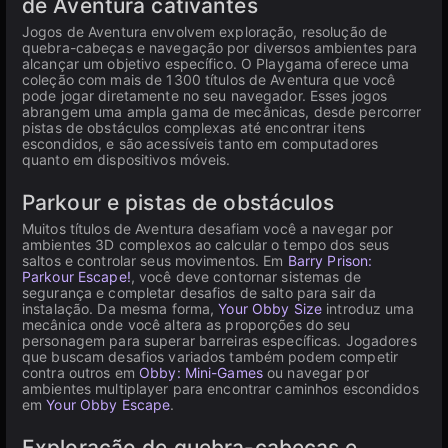
de Aventura cativantes
Jogos de Aventura envolvem exploração, resolução de
quebra-cabeças e navegação por diversos ambientes para
alcançar um objetivo específico. O Playgama oferece uma
coleção com mais de 1300 títulos de Aventura que você
pode jogar diretamente no seu navegador. Esses jogos
abrangem uma ampla gama de mecânicas, desde percorrer
pistas de obstáculos complexas até encontrar itens
escondidos, e são acessíveis tanto em computadores
quanto em dispositivos móveis.
Parkour e pistas de obstáculos
Muitos títulos de Aventura desafiam você a navegar por
ambientes 3D complexos ao calcular o tempo dos seus
saltos e controlar seus movimentos. Em
Barry Prison:
Parkour Escape!
, você deve contornar sistemas de
segurança e completar desafios de salto para sair da
instalação. Da mesma forma,
Your Obby Size
introduz uma
mecânica onde você altera as proporções do seu
personagem para superar barreiras específicas. Jogadores
que buscam desafios variados também podem competir
contra outros em
Obby: Mini-Games
ou navegar por
ambientes multiplayer para encontrar caminhos escondidos
em
Your Obby Escape
.
Exploração de quebra-cabeças e