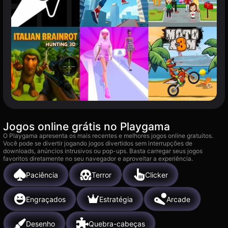
Jogos online grátis no Playgama
O Playgama apresenta os mais recentes e melhores jogos online gratuitos.
Você pode se divertir jogando jogos divertidos sem interrupções de
downloads, anúncios intrusivos ou pop-ups. Basta carregar seus jogos
favoritos diretamente no seu navegador e aproveitar a experiência.
Paciência
Terror
Clicker
Engraçados
Estratégia
Arcade
Desenho
Quebra-cabeças