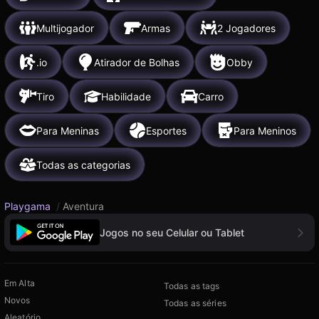
Multijogador
Armas
2 Jogadores
.io
Atirador de Bolhas
Obby
Tiro
Habilidade
Carro
Para Meninas
Esportes
Para Meninos
Todas as categorias
Playgama
/
Aventura
Jogos no seu Celular ou Tablet
Em Alta
Todas as tags
Novos
Todas as séries
Aleatório