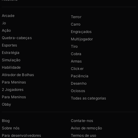
Arcade
Terror
.io
Carro
Ação
Engraçados
Quebra-cabeças
Multijogador
Esportes
Tiro
Estratégia
Cobra
Simulação
Armas
Habilidade
Clicker
Atirador de Bolhas
Paciência
Para Meninas
Desenho
2 Jogadores
Ociosos
Para Meninos
Todas as categorias
Obby
Blog
Contate-nos
Sobre nós
Aviso de remoção
Para desenvolvedores
Termos de uso