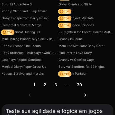
Sprunki Adventure 3
Obby: Climb and Slide
Robby: Climb and Jump Tower
Trap Craft
Obby: Escape from Barry Prison
Hidden Object: My Hotel
Elemental Monsters: Merge
Zombie Space Episode II
Italian Brainrot Hunting 3D
99 Nights in the Forest. Horror Multiplayer
Mine Mining Islands: Skyblock Village!
Granny In Sauna
Robby: Escape The Rooms
Mom Life Simulator Baby Care
Baby Brainrots - Multiplayer with Friends!
Find Part in Love Story
Last Play: Ragdoll Sandbox
Granny vs GooGoo Gaga
Magical Diary: Paper Dress Up
Survival Sandbox for 99 Nights
Katnap. Survival and morphs
Your Obby Parkour
1
2
3
…
30
Teste sua agilidade e lógica em jogos