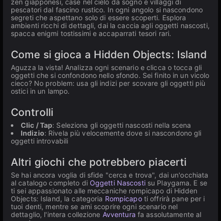
zen giapponesi, case nel cielo da sogno e villaggi di
pescatori dal fascino rustico. In ogni angolo si nascondono
segreti che aspettano solo di essere scoperti. Esplora
ambienti ricchi di dettagli, dai la caccia agli oggetti nascosti,
spacca enigmi tostissimi e accaparrati tesori rari.
Come si gioca a Hidden Objects: Island
Aguzza la vista! Analizza ogni scenario e clicca o tocca gli
oggetti che si confondono nello sfondo. Sei finito in un vicolo
cieco? No problem: usa gli indizi per scovare gli oggetti più
ostici in un lampo.
Controlli
Clic / Tap
: Seleziona gli oggetti nascosti nella scena
Indizio
: Rivela più velocemente dove si nascondono gli
oggetti introvabili
Altri giochi che potrebbero piacerti
Se hai ancora voglia di sfide "cerca e trova", dai un'occhiata
al catalogo completo di
Oggetti Nascosti
su Playgama. E se
ti sei appassionato alle meccaniche rompicapo di Hidden
Objects: Island, la categoria
Rompicapo
ti offrirà pane per i
tuoi denti, mentre se ami scoprire ogni scenario nel
dettaglio, l'intera collezione
Avventura
fa assolutamente al