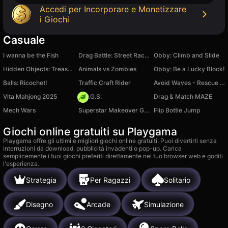
Accedi per Incorporare e Monetizzare
i Giochi
Casuale
I wanna be the Fish
Drag Battle: Street Racing
Obby: Climb and Slide
Hidden Objects: Treasure Island
Animals vs Zombies
Obby: Be a Lucky Block!
Balls: Ricochet!
Traffic Craft Rider
Avoid Waves - Rescue Memes!
Vita Mahjong 2025
H.O.G.S.
Drag & Match MAZE
Mech Wars
Superstar Makeover Games
Flip Bottle Jump
Giochi online gratuiti su Playgama
Playgama offre gli ultimi e migliori giochi online gratuiti. Puoi divertirti senza
interruzioni da download, pubblicità invadenti o pop-up. Carica
semplicemente i tuoi giochi preferiti direttamente nel tuo browser web e goditi
l'esperienza.
Strategia
Per Ragazzi
Solitario
Disegno
Arcade
Simulazione