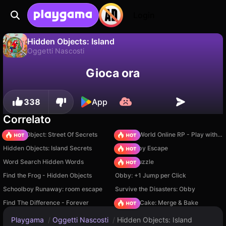
Login
Hidden Objects: Island
Oggetti Nascosti
No
Salva
Salva i progressi!
Hidden Objects: Island è un gioco di oggetti nascosti gratuito di Mirra Games. Giocaci online su Playgama.
Gioca ora
338
App
Correlato
Hidden Object: Street Of Secrets
Sprunki World Online RP - Play with Friends!
Hidden Objects: Island Secrets
Your Obby Escape
Word Search Hidden Words
Arrow Puzzle
Find the Frog - Hidden Objects
Obby: +1 Jump per Click
Schoolboy Runaway: room escape
Survive the Disasters: Obby
Find The Difference - Forever
Piece of Cake: Merge & Bake
Playgama
/
Oggetti Nascosti
/
Hidden Objects: Island