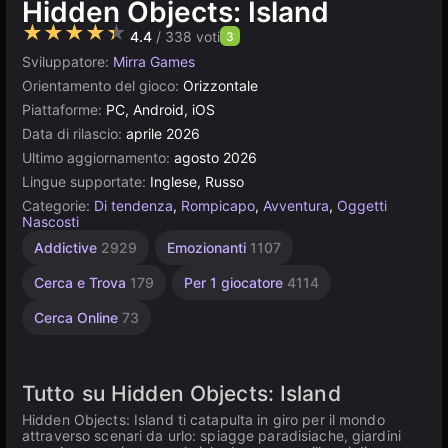
Hidden Objects: Island
★★★★★
4.4
/ 338 voti
3
Sviluppatore:
Mirra Games
Orientamento del gioco:
Orizzontale
Piattaforme:
PC, Android, iOS
Data di rilascio:
aprile 2026
Ultimo aggiornamento:
agosto 2026
Lingue supportate:
Inglese, Russo
Categorie:
Di tendenza
,
Rompicapo
,
Avventura
,
Oggetti
Nascosti
Addictive
2929
Emozionanti
1107
Cerca e Trova
179
Per 1 giocatore
4114
Cerca Online
73
Tutto su Hidden Objects: Island
Hidden Objects: Island ti catapulta in giro per il mondo
attraverso scenari da urlo: spiagge paradisiache, giardini