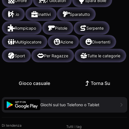
Orrore
2 Giocatori
Spara Bolle
.io
Inattivi
Sparatutto
Rompicapo
Pistole
Serpente
Multigiocatore
Azione
Divertenti
Sport
Per Ragazze
Tutte le categorie
Gioco casuale
Torna Su
Giochi sul tuo Telefono o Tablet
Di tendenza
Tutti i tag