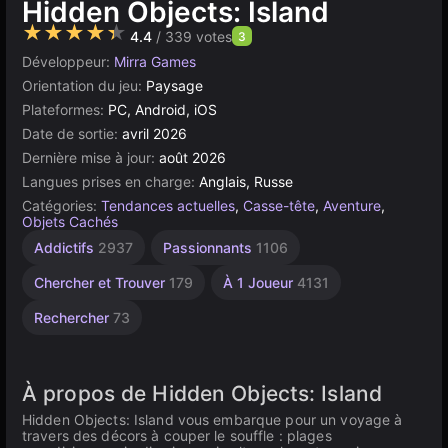
Hidden Objects: Island
★★★★★
4.4
/ 339 votes
3
Développeur:
Mirra Games
Orientation du jeu:
Paysage
Plateformes:
PC, Android, iOS
Date de sortie:
avril 2026
Dernière mise à jour:
août 2026
Langues prises en charge:
Anglais, Russe
Catégories:
Tendances actuelles
,
Casse-tête
,
Aventure
,
Objets Cachés
Addictifs
2937
Passionnants
1106
Chercher et Trouver
179
À 1 Joueur
4131
Rechercher
73
À propos de Hidden Objects: Island
Hidden Objects: Island vous embarque pour un voyage à
travers des décors à couper le souffle : plages