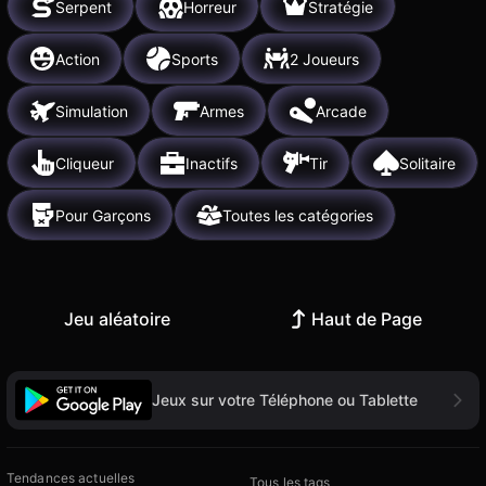
Serpent
Horreur
Stratégie
Action
Sports
2 Joueurs
Simulation
Armes
Arcade
Cliqueur
Inactifs
Tir
Solitaire
Pour Garçons
Toutes les catégories
Jeu aléatoire
Haut de Page
Jeux sur votre Téléphone ou Tablette
Tendances actuelles
Tous les tags