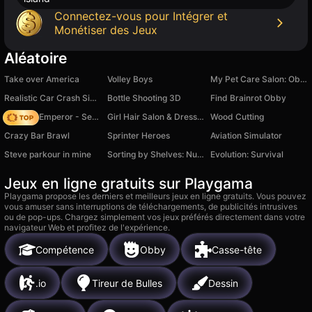
Connectez-vous pour Intégrer et
Monétiser des Jeux
Aléatoire
Take over America
Volley Boys
My Pet Care Salon: Obby Dress-Up 3D
Realistic Car Crash Simulator
Bottle Shooting 3D
Find Brainrot Obby
Solitaire Emperor - Secrets of Fate
Girl Hair Salon & Dress Up
Wood Cutting
Crazy Bar Brawl
Sprinter Heroes
Aviation Simulator
Steve parkour in mine
Sorting by Shelves: Numbers
Evolution: Survival
Jeux en ligne gratuits sur Playgama
Playgama propose les derniers et meilleurs jeux en ligne gratuits. Vous pouvez
vous amuser sans interruptions de téléchargements, de publicités intrusives
ou de pop-ups. Chargez simplement vos jeux préférés directement dans votre
navigateur Web et profitez de l'expérience.
Compétence
Obby
Casse-tête
.io
Tireur de Bulles
Dessin