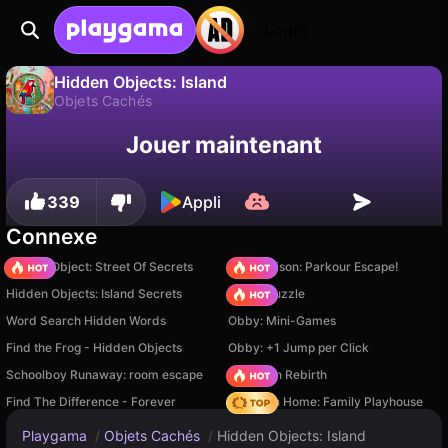
Login
Hidden Objects: Island
Objets Cachés
Sauvegardez la
Non
Enregistrer
Jouer maintenant
Hidden Objects: Island est un jeu de objets cachés gratuit par Mirra Games. Joue-y en ligne sur Playgama.
progression !
339
Appli
Connexe
Hidden Object: Street Of Secrets
Barry Prison: Parkour Escape!
Hidden Objects: Island Secrets
Arrow Puzzle
Word Search Hidden Words
Obby: Mini-Games
Find the Frog - Hidden Objects
Obby: +1 Jump per Click
Schoolboy Runaway: room escape
Stickman Rebirth
Find The Difference - Forever
My Town Home: Family Playhouse
Playgama
/
Objets Cachés
/
Hidden Objects: Island