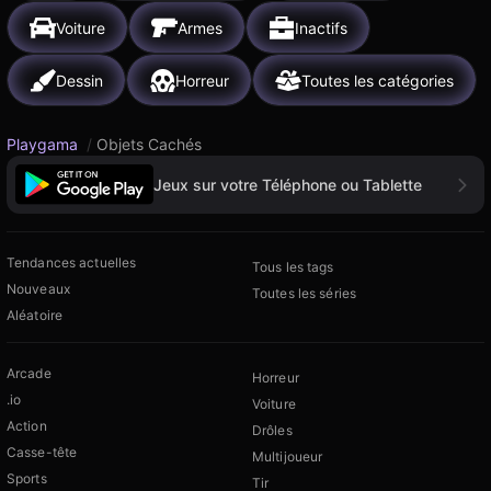
Voiture
Armes
Inactifs
Dessin
Horreur
Toutes les catégories
Playgama
/
Objets Cachés
Jeux sur votre Téléphone ou Tablette
Tendances actuelles
Tous les tags
Nouveaux
Toutes les séries
Aléatoire
Arcade
Horreur
.io
Voiture
Action
Drôles
Casse-tête
Multijoueur
Sports
Tir