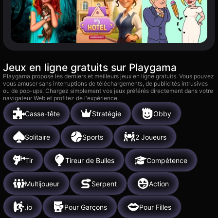
Jeux en ligne gratuits sur Playgama
Playgama propose les derniers et meilleurs jeux en ligne gratuits. Vous pouvez
vous amuser sans interruptions de téléchargements, de publicités intrusives
ou de pop-ups. Chargez simplement vos jeux préférés directement dans votre
navigateur Web et profitez de l'expérience.
Casse-tête
Stratégie
Obby
Solitaire
Sports
2 Joueurs
Tir
Tireur de Bulles
Compétence
Multijoueur
Serpent
Action
.io
Pour Garçons
Pour Filles