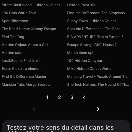
Pirate Skull Island – Hidden Object
Hidden Paint 3D
100 Cats World Tour
Find the Difference: The Simpsons
Spot Difference
Sunny Town – Hidden Object
The Road Home: Granny Escape
Spot the Differences - The Best
Find The Dog
BIG ADVENTURE: Trip to Europe 3
Hidden Object: About a Girl
Escape Strange Girl’s House 2
Hidden cats
Match them up!
Lost&Found: Find it all!
100 Hidden Capybaras
Erase the extra element
Mike Hidden Object World
Find the Difference Master
Mahjong Travel - Puzzle Around The World
Mansion Tale: Merge Secrets
Sherlock Holmes: The Hound Of The Baskervilles
1
2
3
4
Testez votre sens du détail dans les