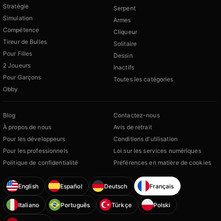
Stratégie
Serpent
Simulation
Armes
Compétence
Cliqueur
Tireur de Bulles
Solitaire
Pour Filles
Dessin
2 Joueurs
Inactifs
Pour Garçons
Toutes les catégories
Obby
Blog
Contactez-nous
À propos de nous
Avis de retrait
Pour les développeurs
Conditions d'utilisation
Pour les professionnels
Loi sur les services numériques
Politique de confidentialité
Préférences en matière de cookies
English
Español
Deutsch
Français
Italiano
Português
Türkçe
Polski