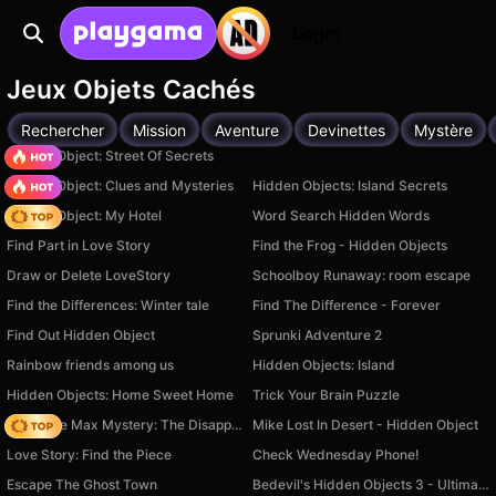
Login
Jeux Objets Cachés
Rechercher
Mission
Aventure
Devinettes
Mystère
Hidden Object: Street Of Secrets
Hidden Object: Clues and Mysteries
Hidden Objects: Island Secrets
Hidden Object: My Hotel
Word Search Hidden Words
Find Part in Love Story
Find the Frog - Hidden Objects
Draw or Delete LoveStory
Schoolboy Runaway: room escape
Find the Differences: Winter tale
Find The Difference - Forever
Find Out Hidden Object
Sprunki Adventure 2
Rainbow friends among us
Hidden Objects: Island
Hidden Objects: Home Sweet Home
Trick Your Brain Puzzle
Detective Max Mystery: The Disappearance of Mr. Winters
Mike Lost In Desert - Hidden Object
Love Story: Find the Piece
Check Wednesday Phone!
Escape The Ghost Town
Bedevil's Hidden Objects 3 - Ultimate Collection