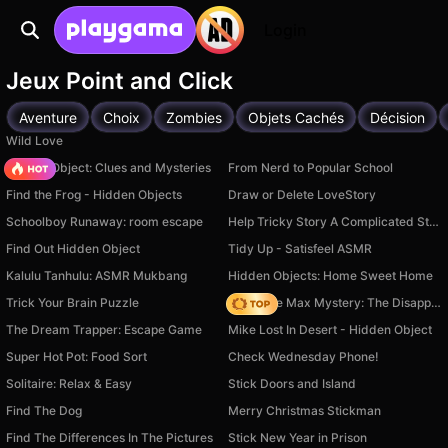
Login
Jeux Point and Click
Aventure
Choix
Zombies
Objets Cachés
Décision
Wild Love
Hidden Object: Clues and Mysteries
From Nerd to Popular School
Find the Frog - Hidden Objects
Draw or Delete LoveStory
Schoolboy Runaway: room escape
Help Tricky Story A Complicated Story
Find Out Hidden Object
Tidy Up - Satisfeel ASMR
Kalulu Tanhulu: ASMR Mukbang
Hidden Objects: Home Sweet Home
Trick Your Brain Puzzle
Detective Max Mystery: The Disappearance of Mr. Winters
The Dream Trapper: Escape Game
Mike Lost In Desert - Hidden Object
Super Hot Pot: Food Sort
Check Wednesday Phone!
Solitaire: Relax & Easy
Stick Doors and Island
Find The Dog
Merry Christmas Stickman
Find The Differences In The Pictures
Stick New Year in Prison