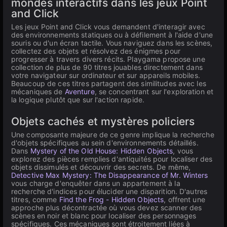
mondes interactifs dans les jeux Point
and Click
Les jeux Point and Click vous demandent d'interagir avec
des environnements statiques ou à défilement à l'aide d'une
souris ou d'un écran tactile. Vous naviguez dans les scènes,
collectez des objets et résolvez des énigmes pour
progresser à travers divers récits. Playgama propose une
collection de plus de 90 titres jouables directement dans
votre navigateur sur ordinateur et sur appareils mobiles.
Beaucoup de ces titres partagent des similitudes avec les
mécaniques de
Aventure
, se concentrant sur l'exploration et
la logique plutôt que sur l'action rapide.
Objets cachés et mystères policiers
Une composante majeure de ce genre implique la recherche
d'objets spécifiques au sein d'environnements détaillés.
Dans
Mystery of the Old House: Hidden Objects
, vous
explorez des pièces remplies d'antiquités pour localiser des
objets dissimulés et découvrir des secrets. De même,
Detective Max Mystery: The Disappearance of Mr. Winters
vous charge d'enquêter dans un appartement à la
recherche d'indices pour élucider une disparition. D'autres
titres, comme
Find the Frog - Hidden Objects
, offrent une
approche plus décontractée où vous devez scanner des
scènes en noir et blanc pour localiser des personnages
spécifiques. Ces mécaniques sont étroitement liées à