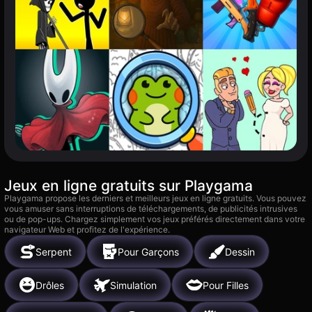
Jeux en ligne gratuits sur Playgama
Playgama propose les derniers et meilleurs jeux en ligne gratuits. Vous pouvez
vous amuser sans interruptions de téléchargements, de publicités intrusives
ou de pop-ups. Chargez simplement vos jeux préférés directement dans votre
navigateur Web et profitez de l'expérience.
Serpent
Pour Garçons
Dessin
Drôles
Simulation
Pour Filles