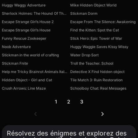
Huggy Waggy Adventure
Mike Hidden Object World
Sherlock Holmes: The Hound Of The Baskervilles
Stickman Dorm
Escape Strange Girl’s House 2
Escape From The Silence: Awakening
Escape Strange Girl’s House
Find the Kitten: Spot the Cat
Funny Rescue Zookeeper
Stick Hero: Epic Tower of War
Noob Adventure
Huggy Waggie Saves Kissy Missy
Stickman in the world of crafting
Water Drop Sort
Stickman Fnite
Troll the Teacher. School
Help me Tricky Brainrot Animals Italian Story
Detective X Find hidden object
Hidden Object - Girl and Cat
Tile Match 3: Ruin Restoration
Crush Arrows: Line Maze
Schoolboy Chat: Real Messages
1
2
3
Résolvez des énigmes et explorez des