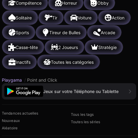
Compétence
Horreur
Obby
Solitaire
Tir
Voiture
Action
Sports
Tireur de Bulles
Arcade
Casse-tête
2 Joueurs
Stratégie
Inactifs
Toutes les catégories
Playgama
/
Point and Click
Jeux sur votre Téléphone ou Tablette
Tendances actuelles
Tous les tags
Nouveaux
Toutes les séries
Aléatoire