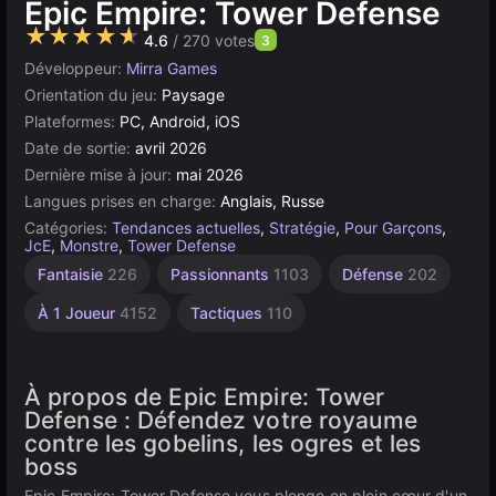
Epic Empire: Tower Defense
★★★★★
4.6
/ 270 votes
3
Développeur:
Mirra Games
Orientation du jeu:
Paysage
Plateformes:
PC, Android, iOS
Date de sortie:
avril 2026
Dernière mise à jour:
mai 2026
Langues prises en charge:
Anglais, Russe
Catégories:
Tendances actuelles
,
Stratégie
,
Pour Garçons
,
JcE
,
Monstre
,
Tower Defense
Fantaisie
226
Passionnants
1103
Défense
202
À 1 Joueur
4152
Tactiques
110
À propos de Epic Empire: Tower
Defense : Défendez votre royaume
contre les gobelins, les ogres et les
boss
Epic Empire: Tower Defense vous plonge en plein cœur d'un