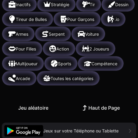
Inactifs
Stratégie
Tir
Dessin
Tireur de Bulles
Pour Garçons
.io
Armes
Serpent
Voiture
Pour Filles
Action
2 Joueurs
Multijoueur
Sports
Compétence
Arcade
Toutes les catégories
Jeu aléatoire
Haut de Page
Jeux sur votre Téléphone ou Tablette