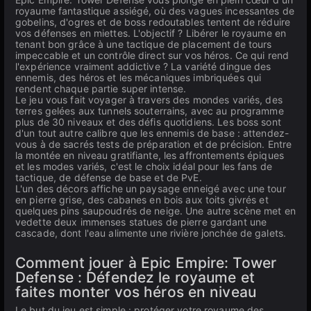
royaume fantastique assiégé, où des vagues incessantes de
gobelins, d'ogres et de boss redoutables tentent de réduire
vos défenses en miettes. L'objectif ? Libérer le royaume en
tenant bon grâce à une tactique de placement de tours
impeccable et un contrôle direct sur vos héros. Ce qui rend
l'expérience vraiment addictive ? La variété dingue des
ennemis, des héros et les mécaniques imbriquées qui
rendent chaque partie super intense.
Le jeu vous fait voyager à travers des mondes variés, des
terres gelées aux tunnels souterrains, avec au programme
plus de 30 niveaux et des défis quotidiens. Les boss sont
d'un tout autre calibre que les ennemis de base : attendez-
vous à de sacrés tests de préparation et de précision. Entre
la montée en niveau gratifiante, les affrontements épiques
et les modes variés, c'est le choix idéal pour les fans de
tactique, de défense de base et de PvE.
L'un des décors affiche un paysage enneigé avec une tour
en pierre grise, des cabanes en bois aux toits givrés et
quelques pins saupoudrés de neige. Une autre scène met en
vedette deux immenses statues de pierre gardant une
cascade, dont l'eau alimente une rivière jonchée de galets.
Comment jouer à Epic Empire: Tower
Defense : Défendez le royaume et
faites monter vos héros en niveau
Le but du jeu est simple : protéger votre royaume des