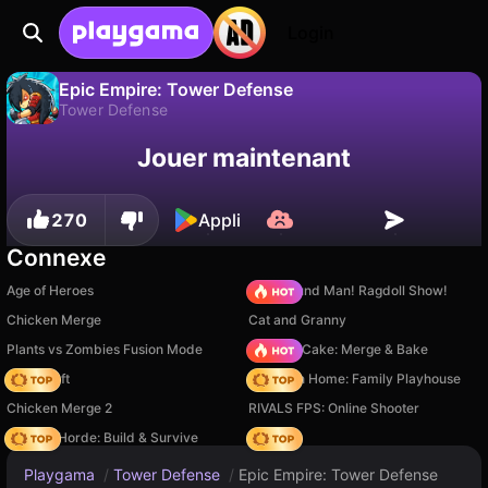
Login
Epic Empire: Tower Defense
Tower Defense
Sauvegardez la
Non
Enregistrer
Jouer maintenant
Epic Empire: Tower Defense est un jeu de tower defense gratuit par Mirra Games. Joue-y en ligne sur Playgama.
progression !
270
Appli
Connexe
Age of Heroes
Playground Man! Ragdoll Show!
Chicken Merge
Cat and Granny
Plants vs Zombies Fusion Mode
Piece of Cake: Merge & Bake
Trap Craft
My Town Home: Family Playhouse
Chicken Merge 2
RIVALS FPS: Online Shooter
Zombie Horde: Build & Survive
Hedgies
Playgama
/
Tower Defense
/
Epic Empire: Tower Defense