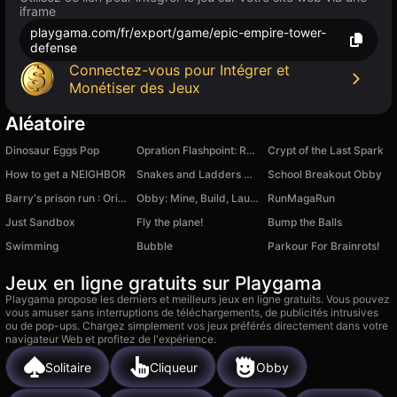
iframe
playgama.com/fr/export/game/epic-empire-tower-
defense
Connectez-vous pour Intégrer et
Monétiser des Jeux
Aléatoire
Dinosaur Eggs Pop
Opration Flashpoint: Red - Blue war
Crypt of the Last Spark
How to get a NEIGHBOR
Snakes and Ladders Multiplayer
School Breakout Obby
Barry's prison run : Original Map
Obby: Mine, Build, Launch
RunMagaRun
Just Sandbox
Fly the plane!
Bump the Balls
Swimming
Bubble
Parkour For Brainrots!
Jeux en ligne gratuits sur Playgama
Playgama propose les derniers et meilleurs jeux en ligne gratuits. Vous pouvez
vous amuser sans interruptions de téléchargements, de publicités intrusives
ou de pop-ups. Chargez simplement vos jeux préférés directement dans votre
navigateur Web et profitez de l'expérience.
Solitaire
Cliqueur
Obby