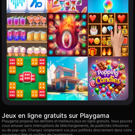
Jeux en ligne gratuits sur Playgama
Playgama propose les derniers et meilleurs jeux en ligne gratuits. Vous pouvez
vous amuser sans interruptions de téléchargements, de publicités intrusives
ou de pop-ups. Chargez simplement vos jeux préférés directement dans votre
navigateur Web et profitez de l'expérience.