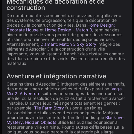
Mécaniques de décoration et de
construction
De nombreux titres combinent des puzzles sur grille avec
des systèmes de progression, tels que la décoration de
pièces ou la construction de villes. Dans
Home Design:
Decorate House
et
Home Design - Match 3
, terminer des
niveaux de puzzle vous permet de gagner des ressources
utilisées pour rénover et meubler des espaces virtuels.
Alternativement,
Diamant: Match 3 Sky Story
intègre des
éléments d'Associer 3 à la construction d'une ville
imposante, vous obligeant à franchir des obstacles comme
des blocs de pierre et des nids d'insectes pour récolter des
matériaux.
Aventure et intégration narrative
Certains titres d'Associer 3 intègrent des éléments narratifs,
des mécanismes d'objets cachés et de l'exploration.
Vega
Mix 2: Adventure
suit des personnages dans une quête sur
une île, où la résolution de puzzles fait directement avancer
l'histoire. D'autres jeux mélangent totalement les genres ;
par exemple,
Tile Farm Story
fusionne les règles
d'association de tuiles avec des mécaniques de Mahjong
pour découvrir des secrets de famille, tandis que
Blackriver
Mystery. Hidden Objects
utilise les puzzles pour aider à
restaurer une ville en ruine. Pour d'autres défis basés sur la
logique, vous pouvez parcourir la catégorie plus large