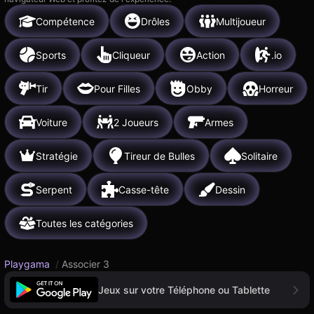
Compétence
Drôles
Multijoueur
Sports
Cliqueur
Action
.io
Tir
Pour Filles
Obby
Horreur
Voiture
2 Joueurs
Armes
Stratégie
Tireur de Bulles
Solitaire
Serpent
Casse-tête
Dessin
Toutes les catégories
Playgama
/
Associer 3
Jeux sur votre Téléphone ou Tablette