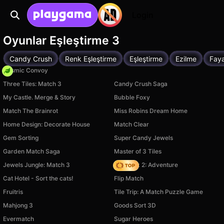
Login
Oyunlar Eşleştirme 3
Candy Crush
Renk Eşleştirme
Eşleştirme
Ezilme
Fay
Cosmic Convoy
Three Tiles: Match 3
Candy Crush Saga
My Castle. Merge & Story
Bubble Foxy
Match The Brainrot
Miss Robins Dream Home
Home Design: Decorate House
Match Clear
Gem Sorting
Super Candy Jewels
Garden Match Saga
Master of 3 Tiles
Jewels Jungle: Match 3
Vega Mix 2: Adventure
Cat Hotel - Sort the cats!
Flip Match
Fruitris
Tile Trip: A Match Puzzle Game
Mahjong 3
Goods Sort 3D
Evermatch
Sugar Heroes