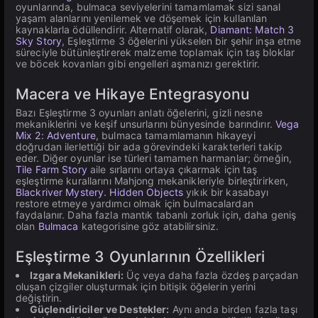
oyunlarında, bulmaca seviyelerini tamamlamak sizi sanal
yaşam alanlarını yenilemek ve döşemek için kullanılan
kaynaklarla ödüllendirir. Alternatif olarak,
Diamant: Match 3
Sky Story
, Eşleştirme 3 öğelerini yükselen bir şehir inşa etme
süreciyle bütünleştirerek malzeme toplamak için taş bloklar
ve böcek kovanları gibi engelleri aşmanızı gerektirir.
Macera ve Hikaye Entegrasyonu
Bazı Eşleştirme 3 oyunları anlatı öğelerini, gizli nesne
mekaniklerini ve keşif unsurlarını bünyesinde barındırır.
Vega
Mix 2: Adventure
, bulmaca tamamlamanın hikayeyi
doğrudan ilerlettiği bir ada görevindeki karakterleri takip
eder. Diğer oyunlar ise türleri tamamen harmanlar; örneğin,
Tile Farm Story
aile sırlarını ortaya çıkarmak için taş
eşleştirme kurallarını Mahjong mekanikleriyle birleştirirken,
Blackriver Mystery. Hidden Objects
yıkık bir kasabayı
restore etmeye yardımcı olmak için bulmacalardan
faydalanır. Daha fazla mantık tabanlı zorluk için, daha geniş
olan
Bulmaca
kategorisine göz atabilirsiniz.
Eşleştirme 3 Oyunlarının Özellikleri
Izgara Mekanikleri:
Üç veya daha fazla özdeş parçadan
oluşan çizgiler oluşturmak için bitişik öğelerin yerini
değiştirin.
Güçlendiriciler ve Destekler:
Aynı anda birden fazla taşı