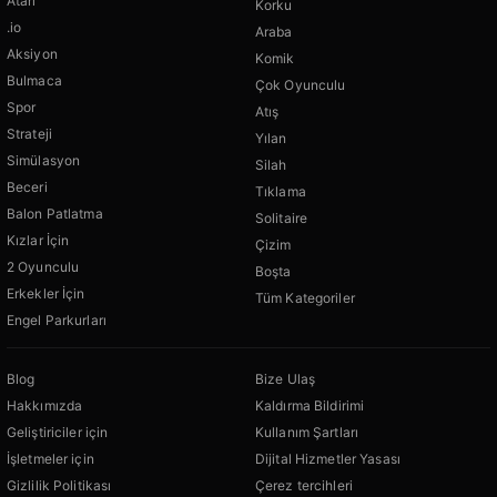
Atari
Korku
.io
Araba
Aksiyon
Komik
Bulmaca
Çok Oyunculu
Spor
Atış
Strateji
Yılan
Simülasyon
Silah
Beceri
Tıklama
Balon Patlatma
Solitaire
Kızlar İçin
Çizim
2 Oyunculu
Boşta
Erkekler İçin
Tüm Kategoriler
Engel Parkurları
Blog
Bize Ulaş
Hakkımızda
Kaldırma Bildirimi
Geliştiriciler için
Kullanım Şartları
İşletmeler için
Dijital Hizmetler Yasası
Gizlilik Politikası
Çerez tercihleri