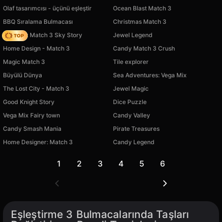
Olaf tasarımcısı - üçünü eşleştir
Ocean Blast Match 3
BBQ Sıralama Bulmacası
Christmas Match 3
Diamant: Match 3 Sky Story
Jewel Legend
Home Design - Match 3
Candy Match 3 Crush
Magic Match 3
Tile explorer
Büyülü Dünya
Sea Adventures: Vega Mix
The Lost City - Match 3
Jewel Magic
Good Knight Story
Dice Puzzle
Vega Mix Fairy town
Candy Valley
Candy Smash Mania
Pirate Treasures
Home Designer: Match 3
Candy Legend
1
2
3
4
5
6
Eşleştirme 3 Bulmacalarında Taşları