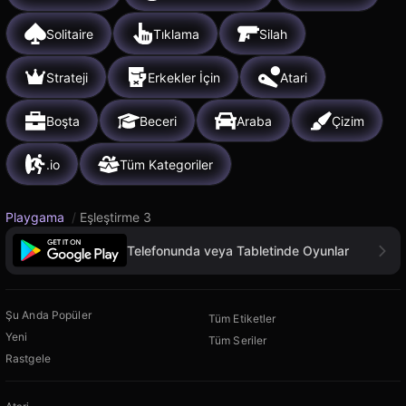
Solitaire
Tıklama
Silah
Strateji
Erkekler İçin
Atari
Boşta
Beceri
Araba
Çizim
.io
Tüm Kategoriler
Playgama
/
Eşleştirme 3
Telefonunda veya Tabletinde Oyunlar
Şu Anda Popüler
Tüm Etiketler
Yeni
Tüm Seriler
Rastgele