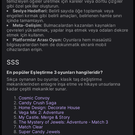
temizleyen öğeler üretmek için kareler veya dörtlü çizgiler
gibi özel şekiller oluşturun.
Seviye Hedefleri:
Belirli sayıda öğe toplamak veya
engelleri kırmak gibi belirli amaçları, belirlenen hamle sınırı
içinde tamamlayın.
Meta-Gelişim:
Bulmacalardan kazanılan kaynakları
çevreleri yükseltmek, yapılar inşa etmek veya odaları dekore
etmek için kullanın.
Platformlar Arası Oyun:
Oyunlara hem masaüstü
bilgisayarlardan hem de dokunmatik ekranlı mobil
cihazlardan erişin.
SSS
En popüler Eşleştirme 3 oyunları hangileridir?
Sıkça oynanan bu oyunlar, klasik taş değiştirme
mekaniklerinden entegre inşa etme ve hikaye unsurlarına
kadar çeşitli mekanikler sunar.
Cosmic Convoy
Candy Crush Saga
Home Design: Decorate House
Vega Mix 2: Adventure
My Castle. Merge & Story
The Mystery of Jewels: Adventure - Match 3
Match Clear
Super Candy Jewels