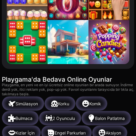
Playgama'da Bedava Online Oyunlar
Playgama, en yeni ve en iyi ücretsiz online oyunları bir arada sunuyor. İndirme
derdi yok, itici reklam yok, pop-up yok. Favori oyunlarını tarayıcıda bir tıkla aç,
takılmaya başla.
Simülasyon
Korku
Komik
Bulmaca
2 Oyunculu
Balon Patlatma
Kızlar İçin
Engel Parkurları
Aksiyon