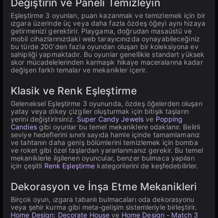
Değiştirin ve Paneli Temizleyin
Eşleştirme 3 oyunları, puan kazanmak ve temizlemek için bir
ızgara üzerinde üç veya daha fazla özdeş öğeyi aynı hizaya
getirmenizi gerektirir. Playgama, doğrudan masaüstü ve
mobil cihazlarınızdaki web tarayıcınızda oynayabileceğiniz
bu türde 200'den fazla oyundan oluşan bir koleksiyona ev
sahipliği yapmaktadır. Bu oyunlar genellikle standart yüksek
skor mücadelelerinden karmaşık hikaye maceralarına kadar
değişen farklı temalar ve mekanikler içerir.
Klasik ve Renk Eşleştirme
Geleneksel Eşleştirme 3 oyununda, özdeş öğelerden oluşan
yatay veya dikey çizgiler oluşturmak için bitişik taşların
yerini değiştirirsiniz.
Super Candy Jewels
ve
Popping
Candies
gibi oyunlar bu temel mekaniklere odaklanır. Belirli
seviye hedeflerini sınırlı sayıda hamle içinde tamamlamanız
ve tahtanın daha geniş bölümlerini temizlemek için bomba
ve roket gibi özel taşlardan yararlanmanız gerekir. Bu temel
mekaniklerle ilgilenen oyuncular, benzer bulmaca yapıları
için çeşitli
Renk Eşleştirme
kategorilerini de keşfedebilirler.
Dekorasyon ve İnşa Etme Mekanikleri
Birçok oyun, ızgara tabanlı bulmacaları oda dekorasyonu
veya şehir kurma gibi meta-gelişim sistemleriyle birleştirir.
Home Design: Decorate House
ve
Home Design - Match 3