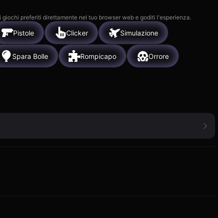
i giochi preferiti direttamente nel tuo browser web e goditi l'esperienza.
Pistole
Clicker
Simulazione
Spara Bolle
Rompicapo
Orrore