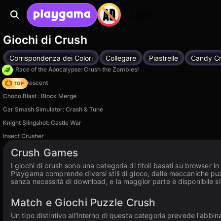
Login
Giochi di Crush
Corrispondenza dei Colori
Collegare
Piastrelle
Candy C
The Race of the Apocalypse: Crush the Zombies!
Deadly Descent
Choco Blast : Block Merge
Car Smash Simulator: Crash & Tune
Knight Slingshot: Castle War
Insect Crusher
Crush Games
I giochi di crush sono una categoria di titoli basati su browser i
Playgama comprende diversi stili di gioco, dalle meccaniche puzzl
senza necessità di download, e la maggior parte è disponibile si
Match e Giochi Puzzle Crush
Un tipo distintivo all'interno di questa categoria prevede l'abbin