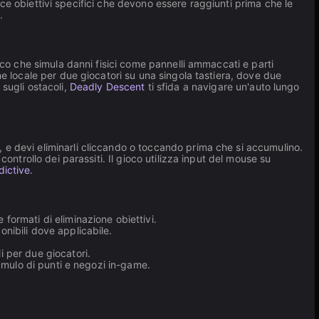
isce obiettivi specifici che devono essere raggiunti prima che le
i
.
ioco che simula danni fisici come pannelli ammaccati e parti
e locale per due giocatori su una singola tastiera, dove due
 sugli ostacoli,
Deadly Descent
ti sfida a navigare un'auto lungo
e devi eliminarli cliccando o toccando prima che si accumulino.
ontrollo dei parassiti. Il gioco utilizza input del mouse su
dictive
.
 formati di eliminazione obiettivi.
onibili dove applicabile.
i per due giocatori.
ccumulo di punti e negozi in-game.