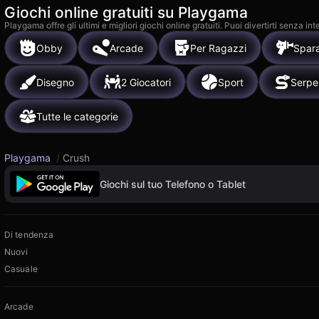
Giochi online gratuiti su Playgama
Playgama offre gli ultimi e migliori giochi online gratuiti. Puoi divertirti senza
Obby
Arcade
Per Ragazzi
Spara
Disegno
2 Giocatori
Sport
Serpe
Tutte le categorie
Playgama
/
Crush
Giochi sul tuo Telefono o Tablet
Di tendenza
Nuovi
Casuale
Arcade