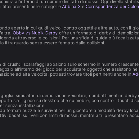
cchiera all'interno di un numero limitato di mosse. Ogni livello stabil
 titoli presenti nelle categorie
Abbina 3
e
Corrispondenza dei Color
ndo aperto in cui guidi veicoli contro oggetti e altre auto, con il g
'altra.
Obby vs Nubik Derby
offre un formato di derby di demolizion
vicenda attraverso le collisioni. Per una sfida di guida più focalizzata
 il traguardo senza essere fermato dalle collisioni.
di crush: i scarafaggi appaiono sullo schermo in numero crescente, 
ozio all'interno del gioco per acquistare oggetti che assistono nel c
azione ad alta velocità, potresti trovare titoli pertinenti anche in
Ad
riglia, simulatori di demolizione veicolare, combattimenti in derby e
porta sia il gioco su desktop che su mobile, con controlli touch disp
er senza installazione.
o da formati puzzle e survival per un giocatore a modalità derby local
ttivi basati su livelli con limiti di mosse, mentre altri presentano a