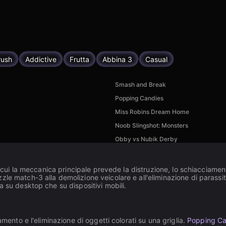
rush
Addictive
Frutta
Abbina 3
Casual
Smash and Break
Popping Candies
Miss Robins Dream Home
Noob Slingshot: Monsters
Obby vs Nubik Derby
n cui la meccanica principale prevede la distruzione, lo schiacciamento
e match-3 alla demolizione veicolare e all'eliminazione di parassiti.
a su desktop che su dispositivi mobili.
amento e l'eliminazione di oggetti colorati su una griglia.
Popping Ca