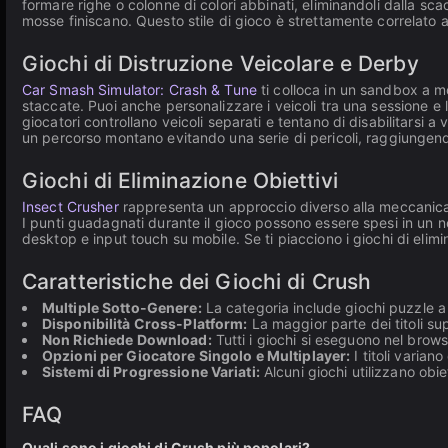
formare righe o colonne di colori abbinati, eliminandoli dalla sca
mosse finiscano. Questo stile di gioco è strettamente correlato ai
Giochi di Distruzione Veicolare e Derby
Car Smash Simulator: Crash & Tune
ti colloca in un sandbox a mo
staccate. Puoi anche personalizzare i veicoli tra una sessione e l
giocatori controllano veicoli separati e tentano di disabilitarsi a 
un percorso montano evitando una serie di pericoli, raggiungendo
Giochi di Eliminazione Obiettivi
Insect Crusher
rappresenta un approccio diverso alla meccanica 
I punti guadagnati durante il gioco possono essere spesi in un neg
desktop e input touch su mobile. Se ti piacciono i giochi di elimin
Caratteristiche dei Giochi di Crush
Multiple Sotto-Genere:
La categoria include giochi puzzle a g
Disponibilità Cross-Platform:
La maggior parte dei titoli sup
Non Richiede Download:
Tutti i giochi si eseguono nel brows
Opzioni per Giocatore Singolo e Multiplayer:
I titoli varian
Sistemi di Progressione Variati:
Alcuni giochi utilizzano obie
FAQ
Quali sono i giochi di Crush più popolari?