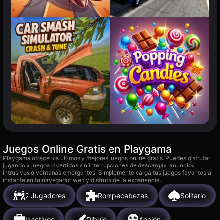
Juegos Online Gratis en Playgama
Playgama ofrece los últimos y mejores juegos online gratis. Puedes disfrutar
jugando a juegos divertidos sin interrupciones de descargas, anuncios
intrusivos o ventanas emergentes. Simplemente carga tus juegos favoritos al
instante en tu navegador web y disfruta de la experiencia.
2 Jugadores
Rompecabezas
Solitario
Inactivos
Dibujo
Acción