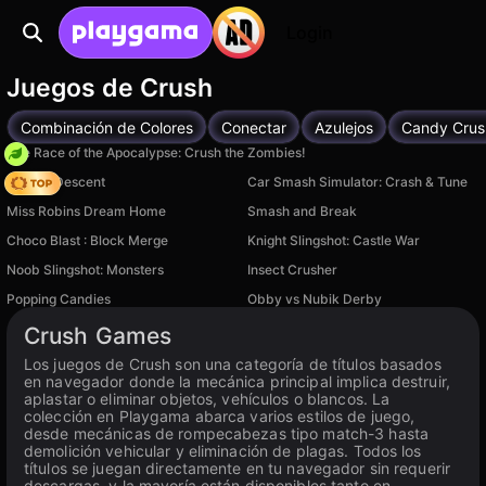
Login
Juegos de Crush
Combinación de Colores
Conectar
Azulejos
Candy Crus
The Race of the Apocalypse: Crush the Zombies!
Deadly Descent
Car Smash Simulator: Crash & Tune
Miss Robins Dream Home
Smash and Break
Choco Blast : Block Merge
Knight Slingshot: Castle War
Noob Slingshot: Monsters
Insect Crusher
Popping Candies
Obby vs Nubik Derby
Disponible en PC
Crush Games
Los juegos de Crush son una categoría de títulos basados
en navegador donde la mecánica principal implica destruir,
aplastar o eliminar objetos, vehículos o blancos. La
colección en Playgama abarca varios estilos de juego,
desde mecánicas de rompecabezas tipo match-3 hasta
demolición vehicular y eliminación de plagas. Todos los
títulos se juegan directamente en tu navegador sin requerir
descargas, y la mayoría están disponibles tanto en