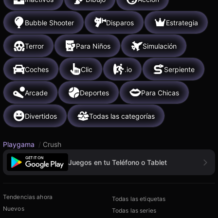
Bubble Shooter
Disparos
Estrategia
Terror
Para Niños
Simulación
Coches
Clic
.io
Serpiente
Arcade
Deportes
Para Chicas
Divertidos
Todas las categorías
Playgama
/
Crush
Juegos en tu Teléfono o Tablet
Tendencias ahora
Todas las etiquetas
Nuevos
Todas las series