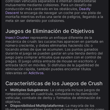
controlan vehículos separados e intentan deshabilitarse
mutuamente mediante colisiones. Para un desafío de
conducción más centrado en los obstáculos,
Deadly
Descent
te encarga de navegar un coche por una pista de
montaña mientras evitas una serie de peligros, llegando a la
meta sin ser detenido por colisiones.
Juegos de Eliminación de Objetivos
Insect Crusher
representa un enfoque diferente de la
mecánica de crush: las cucarachas aparecen en pantalla en
número creciente, y debes eliminarlas haciendo clic o
tocando antes de que se acumulen. Los puntos ganados
durante el juego se pueden gastar en una tienda dentro del
juego para comprar artículos que ayuden con el control de
plagas. El juego utiliza entrada de mouse en escritorio y
entrada táctil en móviles. Si disfrutas de la jugabilidad de
eliminación rápida, también puedes encontrar títulos
relevantes en
Adictivos
.
Características de los Juegos de Crush
Múltiples Subgéneros:
La categoría incluye juegos de
rompecabezas en cuadrícula, simuladores de demolición
vehicular, combate de derby y formatos de eliminación de
objetivos.
Disponibilidad Multiplataforma:
La mayoría de los
títulos son compatibles tanto con el juego en escritorio como