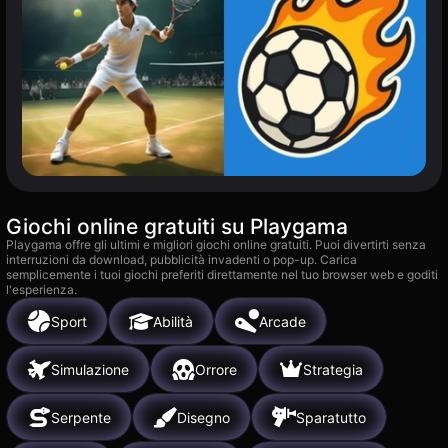
Giochi online gratuiti su Playgama
Playgama offre gli ultimi e migliori giochi online gratuiti. Puoi divertirti senza
interruzioni da download, pubblicità invadenti o pop-up. Carica
semplicemente i tuoi giochi preferiti direttamente nel tuo browser web e goditi
l'esperienza.
Sport
Abilità
Arcade
Simulazione
Orrore
Strategia
Serpente
Disegno
Sparatutto