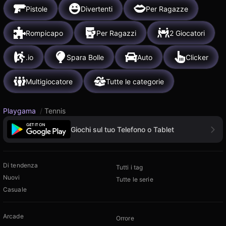
Pistole
Divertenti
Per Ragazze
Rompicapo
Per Ragazzi
2 Giocatori
.io
Spara Bolle
Auto
Clicker
Multigiocatore
Tutte le categorie
Playgama
/
Tennis
Giochi sul tuo Telefono o Tablet
Di tendenza
Tutti i tag
Nuovi
Tutte le serie
Casuale
Arcade
Orrore