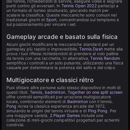
del tennis, richiedendoti di servire, eseguire volee e segnare
punti contro gli avversari. In
Tennis Open 2022
partecipi a
un formato di torneo strutturato, giocando match per
scalare la classifica. Queste meccaniche sono comuni nei
tradizionali giochi di
Sport
, concentrandosi sul tempismo e
sul posizionamento per vincere i set.
Gameplay arcade e basato sulla fisica
Alcuni giochi modificano le meccaniche standard per un
gameplay più rapido o imprevedibile.
Tennis Dash
mette alla
prova i tuoi riflessi richiedendoti di prendere al volo palline
da tennis con una racchetta. In alternativa,
Tennis Random
semplifica i controlli a un solo pulsante, utilizzando una fisica
casuale per determinare la potenza del salto e del colpo.
Multigiocatore e classici rétro
Puoi sfidare altre persone sullo stesso dispositivo in molti di
questi titoli.
Tennis, badminton. Together on one split screen
offre controlli semplificati per un'azione multigiocatore
locale, combinando elementi di
Badminton
con il tennis.
Pong
ricrea la classica esperienza arcade del 1972,
simulando le origini del tennis virtuale e di
Ping Pong
. Per
una maggiore varietà,
2 Player Games
include una
collezione di mini-giochi competitivi progettati per schermi
condivisi.