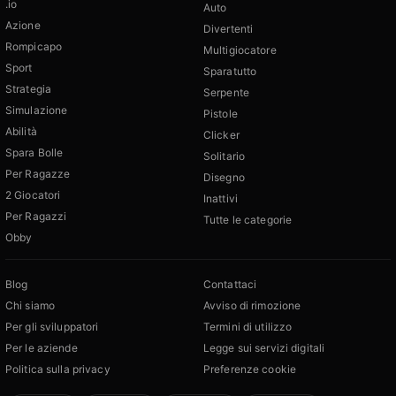
.io
Auto
Azione
Divertenti
Rompicapo
Multigiocatore
Sport
Sparatutto
Strategia
Serpente
Simulazione
Pistole
Abilità
Clicker
Spara Bolle
Solitario
Per Ragazze
Disegno
2 Giocatori
Inattivi
Per Ragazzi
Tutte le categorie
Obby
Blog
Contattaci
Chi siamo
Avviso di rimozione
Per gli sviluppatori
Termini di utilizzo
Per le aziende
Legge sui servizi digitali
Politica sulla privacy
Preferenze cookie