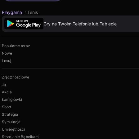
Playgama
/
Tenis
Gry na Twoim Telefonie lub Tablecie
Popularne teraz
Nowe
Losuj
Zręcznościowe
.io
Akcja
Łamigłówki
Sport
Strategia
Symulacja
Umiejętności
Strzelanie Bąbelkami