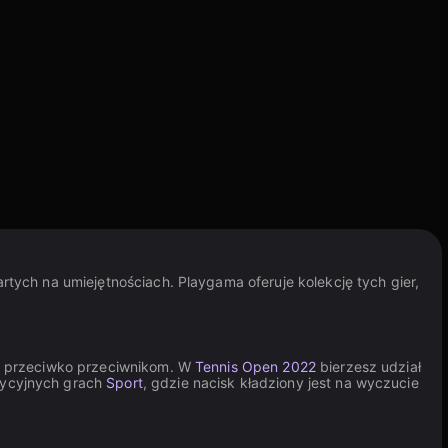
ych na umiejętnościach. Playgama oferuje kolekcję tych gier,
ów przeciwko przeciwnikom. W
Tennis Open 2022
bierzesz udział
dycyjnych grach
Sport
, gdzie nacisk kładziony jest na wyczucie