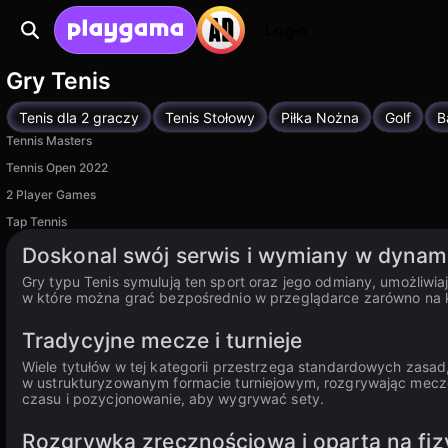
Login
Gry Tenis
Tenis dla 2 graczy
Tenis Stołowy
Piłka Nożna
Golf
B
Tennis Masters
Tennis Open 2022
2 Player Games
Tap Tennis
Doskonal swój serwis i wymiany w dyna
Gry typu Tenis symulują ten sport oraz jego odmiany, umożliw
w które można grać bezpośrednio w przeglądarce zarówno na k
Tradycyjne mecze i turnieje
Wiele tytułów w tej kategorii przestrzega standardowych zas
w ustrukturyzowanym formacie turniejowym, rozgrywając mecz
czasu i pozycjonowanie, aby wygrywać sety.
Rozgrywka zręcznościowa i oparta na fiz