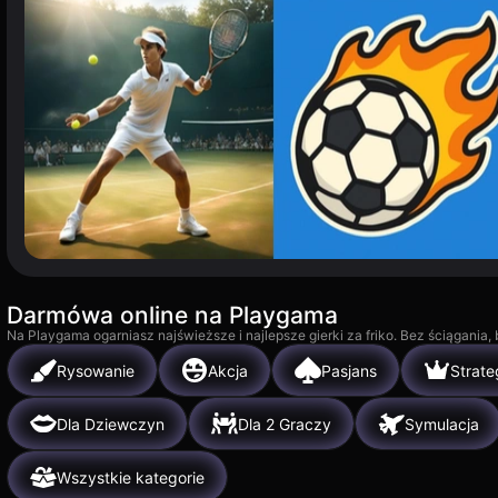
Darmówa online na Playgama
Na Playgama ogarniasz najświeższe i najlepsze gierki za friko. Bez ściągania
Rysowanie
Akcja
Pasjans
Strate
Dla Dziewczyn
Dla 2 Graczy
Symulacja
Wszystkie kategorie