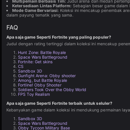
Multipemain Berbasis Tim:
Judul arena dan medan pertempur
Ketersediaan Lintas Platform:
Sebagian besar game dalam kol
Mode Game Bervariasi:
Koleksi ini mencakup penembak aren
dalam payung tematik yang sama.
FAQ
Apa saja game Seperti Fortnite yang paling populer?
Judul dengan rating tertinggi dalam koleksi ini mencakup pen
Hunt Zone: Battle Royale
Space Wars Battleground
Fortnite: Get skins
CS
Sandbox 3D
Gunfight Arena: Obby shooter
Among, but Battle Royale
Fortline! Obby Shooter
Soldiers Took Over the Obby World
FPS Toy Realism
Apa saja game Seperti Fortnite terbaik untuk seluler?
Kebanyakan game dalam koleksi ini mendukung permainan layar 
Sandbox 3D
Space Wars Battleground
Obby Tycoon Military Base