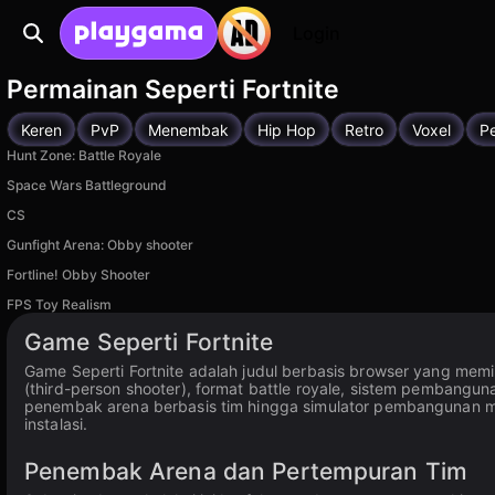
Login
Permainan Seperti Fortnite
Keren
PvP
Menembak
Hip Hop
Retro
Voxel
P
Hunt Zone: Battle Royale
Space Wars Battleground
CS
Gunfight Arena: Obby shooter
Fortline! Obby Shooter
FPS Toy Realism
Game Seperti Fortnite
Game Seperti Fortnite adalah judul berbasis browser yang mem
(third-person shooter), format battle royale, sistem pembangu
penembak arena berbasis tim hingga simulator pembangunan m
instalasi.
Penembak Arena dan Pertempuran Tim