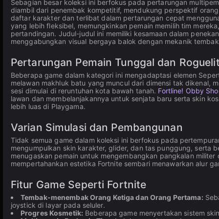
Sebagian besar koleksi ini berfokus pada pertarungan multipem
diambil dari penembak kompetitif, mendukung perspektif oran
daftar karakter dan terlibat dalam pertarungan cepat mengg
yang lebih fleksibel, memungkinkan pemain memilih tim mereka
pertandingan. Judul-judul ini memiliki kesamaan dalam peneka
menggabungkan visual bergaya balok dengan mekanik tembak-
Pertarungan Pemain Tunggal dan Rogueli
Beberapa game dalam kategori ini mengadaptasi elemen Seperti
melawan makhluk batu yang muncul dari dimensi tak dikenal, 
sesi dimulai di reruntuhan kota bawah tanah.
Fortline! Obby Sho
lawan dan membelanjakannya untuk senjata baru serta skin kosm
lebih luas di Playgama.
Varian Simulasi dan Pembangunan
Tidak semua game dalam koleksi ini berfokus pada pertempur
mengumpulkan skin karakter, glider, dan tas punggung, serta 
menugaskan pemain untuk mengembangkan pangkalan militer dan
mempertahankan estetika Fortnite sembari menawarkan alur g
Fitur Game Seperti Fortnite
Tembak-menembak Orang Ketiga dan Orang Pertama:
Seba
joystick di layar pada seluler.
Progres Kosmetik:
Beberapa game menyertakan sistem skin,