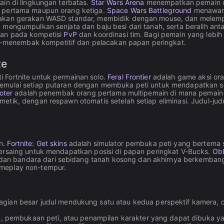
ain di lingkungan terbatas.
Star Wars Arena
menempatkan pemain da
g pertama maupun orang ketiga.
Space Wars Battleground
menawark
unakan gerakan WASD standar, membidik dengan mouse, dan melem
, mengumpulkan senjata dan baju besi dari tanah, serta beralih an
nan pada kompetisi
PvP
dan koordinasi tim. Bagi pemain yang lebi
menembak kompetitif dan pelacakan papan peringkat.
te
 Fortnite untuk permainan solo.
Feral Frontier
adalah game aksi ora
memulai setiap putaran dengan membuka peti untuk mendapatkan se
oter
adalah penembak orang pertama multipemain di mana pemai
etik, dengan respawn otomatis setelah setiap eliminasi. Judul-judu
an.
Fortnite: Get skins
adalah simulator pembuka peti yang bertema 
bersaing untuk mendapatkan posisi di papan peringkat V-Bucks.
Obb
 bandara dari sebidang tanah kosong dan akhirnya berkembang ke
ameplay non-tempur.
gian besar judul mendukung satu atau kedua perspektif kamera, 
 pembukaan peti, atau penampilan karakter yang dapat dibuka yan