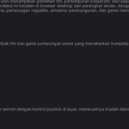
an menampilkan pemilihan tim, pertempuran kooperatif, dan papan
eksi ini berjalan di browser desktop dan perangkat seluler, denga
a, pertarungan roguelite, simulator pembangunan, dan game memb
embak tim dan game pertarungan arena yang menekankan kompetisi 
sentuh dengan kontrol joystick di layar, membuatnya mudah diaks