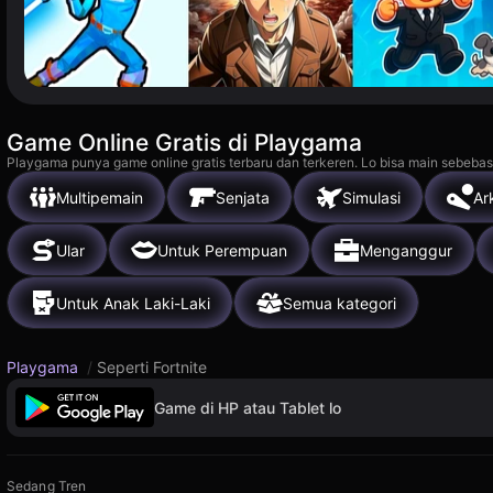
Game Online Gratis di Playgama
Playgama punya game online gratis terbaru dan terkeren. Lo bisa main sebebas
Multipemain
Senjata
Simulasi
Ar
Ular
Untuk Perempuan
Menganggur
Untuk Anak Laki-Laki
Semua kategori
Playgama
/
Seperti Fortnite
Game di HP atau Tablet lo
Sedang Tren