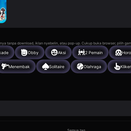
nya tanpa download, iklan nyebelin, atau pop-up. Cukup buka browser, pilih gam
kade
Obby
Aksi
2 Pemain
Horo
Menembak
Solitaire
Olahraga
Kliker
Semua tag