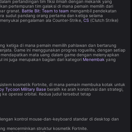
lam pertandingan tim fiksi ilmiah dengan mekanik yang
an pertempuran tim galaksi di mana pemain memilih dari
par granat.
Battle Bit: Team to team
mengambil pendekatan
tara sudut pandang orang pertama dan ketiga selama
h menyukai pengalaman ala Counter-Strike,
CS
(Clutch Strike)
ng ketiga di mana pemain memilih pahlawan dan bertarung
njata. Game ini menggunakan progres roguelite, dengan setiap
n mendapatkan mata uang dalam game dengan melenyapkan
l ini juga merupakan bagian dari kategori
Menembak
yang
sistem kosmetik Fortnite, di mana pemain membuka kotak untuk
y Tycoon Military Base
beralih ke arah konstruksi dan strategi,
 operasi orbital. Kedua judul tersebut tetap
dengan kontrol mouse-dan-keyboard standar di desktop dan
g mencerminkan struktur kosmetik Fortnite.