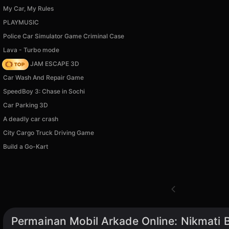
My Car, My Rules
PLAYMUSIC
Police Car Simulator Game Criminal Case
Lava - Turbo mode
TRAFFIC JAM ESCAPE 3D
Car Wash And Repair Game
SpeedBoy 3: Chase in Sochi
Car Parking 3D
A deadly car crash
City Cargo Truck Driving Game
Build a Go-Kart
Permainan Mobil Arkade Online: Nikmati 