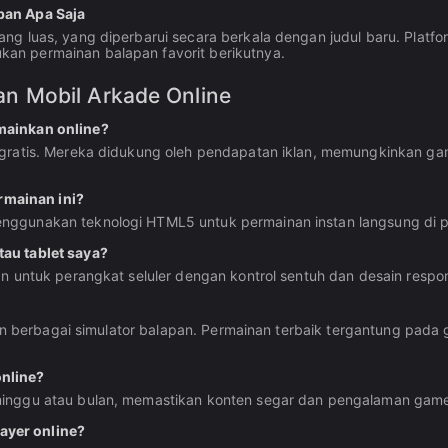
ban Apa Saja
g luas, yang diperbarui secara berkala dengan judul baru. Platfo
an permainan balapan favorit berikutnya.
n Mobil Arkade Online
mainkan online?
 gratis. Mereka didukung oleh pendapatan iklan, memungkinkan g
mainan ini?
enggunakan teknologi HTML5 untuk permainan instan langsung di
au tablet saya?
an untuk perangkat seluler dengan kontrol sentuh dan desain resp
dan berbagai simulator balapan. Permainan terbaik tergantung pada g
nline?
 minggu atau bulan, memastikan konten segar dan pengalaman ga
ayer online?