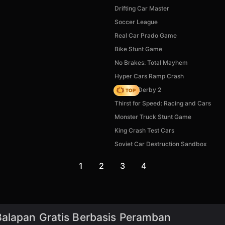
Drifting Car Master
Soccer League
Real Car Prado Game
Bike Stunt Game
No Brakes: Total Mayhem
Hyper Cars Ramp Crash
Zombie Derby 2
Thirst for Speed: Racing and Cars
Monster Truck Stunt Game
King Crash Test Cars
Soviet Car Destruction Sandbox
1
2
3
4
Balapan Gratis Berbasis Peramban