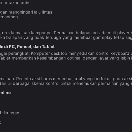
encetakan poin
an menghindari lalu lintas
enantang
u, dan kemajuan kampanye. Permainan balapan arkade multiplayer
ika balapan yang tidak terduga yang membuat gameplay tetap seg
 di PC, Ponsel, dan Tablet
agai perangkat. Komputer desktop menyediakan kontrol keyboard d
blet memberikan keseimbangan optimal dengan layar yang lebih b
ainan. Pecinta aksi harus mencoba judul yang berfokus pada aksi
, dan uji berbagai skema kontrol untuk menemukan permainan yang 
nline
i tikungan
k