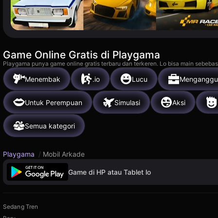
Game Online Gratis di Playgama
Playgama punya game online gratis terbaru dan terkeren. Lo bisa main sebebas
Menembak
.io
Lucu
Menganggu
Untuk Perempuan
Simulasi
Aksi
Semua kategori
Playgama
/
Mobil Arkade
Game di HP atau Tablet lo
Sedang Tren