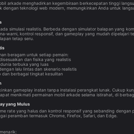
obil arkade menghadirkan kegembiraan berkecepatan tinggi langs
k dengan teknologi web modern, memungkinkan Anda untuk langsun
a
da simulasi realistis. Berbeda dengan simulator balapan yang kom
-warni, kontrol responsif, dan gameplay yang mudah dipelajari te
lapan tetap seru.
tis
man beragam untuk setiap pemain:
isesuaikan dan fisika yang realistis
 dunia terbuka yang luas
ngan lalu lintas dan skenario realistis
dan berbagai tingkat kesulitan
n
 gameplay instan tanpa instalasi perangkat lunak. Cukup kunjung
apat menikmati permainan mobil arkade selama istirahat, di berbag
lay yang Mulus
e rate yang halus dan kontrol responsif yang sebanding dengan 
agai peramban termasuk Chrome, Firefox, Safari, dan Edge.
menarik: