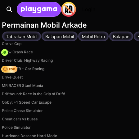
Login
Permainan Mobil Arkade
Tabrakan Mobil
Balapan Mobil
Mobil Retro
Balapan
Car vs Cop
Draw Crash Race
Driver Club: Highway Racing
MR RACER - Car Racing
Drive Quest
MR RACER Stunt Mania
Driftbound: Race in the Grip of Drift!
Obby: +1 Speed Car Escape
Police Chase Simulator
Cheat cars vs buses
Police Simulator
Hurricane Descent: Hard Mode