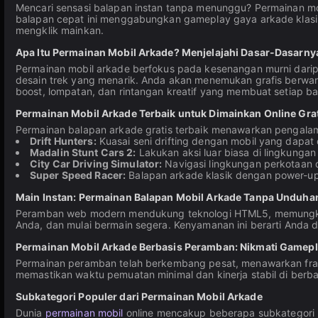
Mencari sensasi balapan instan tanpa menunggu? Permainan m
balapan cepat ini menggabungkan gameplay gaya arkade klasi
mengklik mainkan.
Apa Itu Permainan Mobil Arkade? Menjelajahi Dasar-Dasarny
Permainan mobil arkade berfokus pada kesenangan murni daripa
desain trek yang menarik. Anda akan menemukan grafis berwarna
boost, lompatan, dan rintangan kreatif yang membuat setiap ba
Permainan Mobil Arkade Terbaik untuk Dimainkan Online Gra
Permainan balapan arkade gratis terbaik menawarkan pengala
Drift Hunters:
Kuasai seni drifting dengan mobil yang dapat d
Madalin Stunt Cars 2:
Lakukan aksi luar biasa di lingkungan
City Car Driving Simulator:
Navigasi lingkungan perkotaan de
Super Speed Racer:
Balapan arkade klasik dengan power-up 
Main Instan: Permainan Balapan Mobil Arkade Tanpa Unduha
Peramban web modern mendukung teknologi HTML5, memungkinkan
Anda, dan mulai bermain segera. Kenyamanan ini berarti Anda d
Permainan Mobil Arkade Berbasis Peramban: Nikmati Gamep
Permainan peramban telah berkembang pesat, menawarkan fram
memastikan waktu pemuatan minimal dan kinerja stabil di berb
Subkategori Populer dari Permainan Mobil Arkade
Dunia
permainan mobil
online mencakup beberapa subkategori 