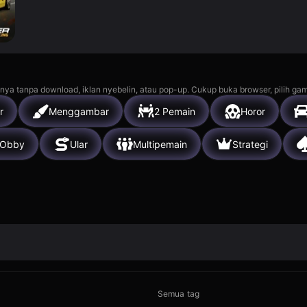
nya tanpa download, iklan nyebelin, atau pop-up. Cukup buka browser, pilih gam
r
Menggambar
2 Pemain
Horor
Obby
Ular
Multipemain
Strategi
Semua tag