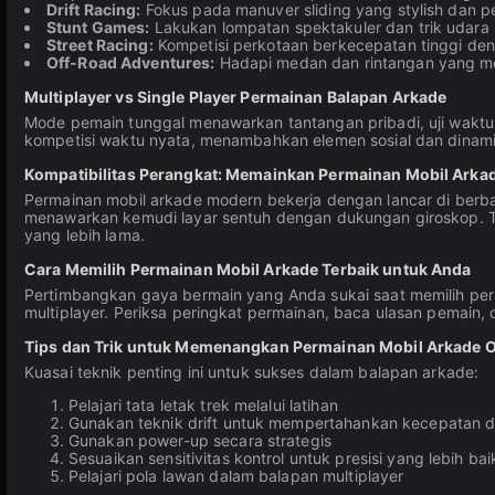
Drift Racing:
Fokus pada manuver sliding yang stylish dan p
Stunt Games:
Lakukan lompatan spektakuler dan trik udara
Street Racing:
Kompetisi perkotaan berkecepatan tinggi deng
Off-Road Adventures:
Hadapi medan dan rintangan yang m
Multiplayer vs Single Player Permainan Balapan Arkade
Mode pemain tunggal menawarkan tantangan pribadi, uji wakt
kompetisi waktu nyata, menambahkan elemen sosial dan dinam
Kompatibilitas Perangkat: Memainkan Permainan Mobil Arkade
Permainan mobil arkade modern bekerja dengan lancar di berb
menawarkan kemudi layar sentuh dengan dukungan giroskop. Ta
yang lebih lama.
Cara Memilih Permainan Mobil Arkade Terbaik untuk Anda
Pertimbangkan gaya bermain yang Anda sukai saat memilih perm
multiplayer. Periksa peringkat permainan, baca ulasan pemain
Tips dan Trik untuk Memenangkan Permainan Mobil Arkade O
Kuasai teknik penting ini untuk sukses dalam balapan arkade:
Pelajari tata letak trek melalui latihan
Gunakan teknik drift untuk mempertahankan kecepatan d
Gunakan power-up secara strategis
Sesuaikan sensitivitas kontrol untuk presisi yang lebih bai
Pelajari pola lawan dalam balapan multiplayer