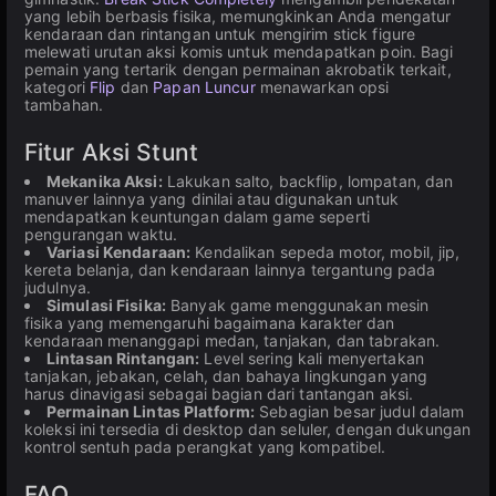
yang lebih berbasis fisika, memungkinkan Anda mengatur
kendaraan dan rintangan untuk mengirim stick figure
melewati urutan aksi komis untuk mendapatkan poin. Bagi
pemain yang tertarik dengan permainan akrobatik terkait,
kategori
Flip
dan
Papan Luncur
menawarkan opsi
tambahan.
Fitur Aksi Stunt
Mekanika Aksi:
Lakukan salto, backflip, lompatan, dan
manuver lainnya yang dinilai atau digunakan untuk
mendapatkan keuntungan dalam game seperti
pengurangan waktu.
Variasi Kendaraan:
Kendalikan sepeda motor, mobil, jip,
kereta belanja, dan kendaraan lainnya tergantung pada
judulnya.
Simulasi Fisika:
Banyak game menggunakan mesin
fisika yang memengaruhi bagaimana karakter dan
kendaraan menanggapi medan, tanjakan, dan tabrakan.
Lintasan Rintangan:
Level sering kali menyertakan
tanjakan, jebakan, celah, dan bahaya lingkungan yang
harus dinavigasi sebagai bagian dari tantangan aksi.
Permainan Lintas Platform:
Sebagian besar judul dalam
koleksi ini tersedia di desktop dan seluler, dengan dukungan
kontrol sentuh pada perangkat yang kompatibel.
FAQ