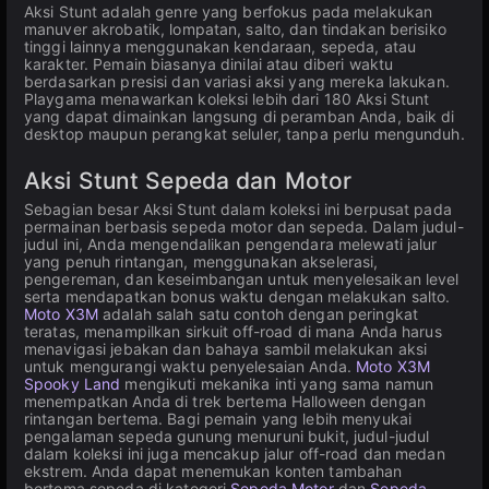
Aksi Stunt adalah genre yang berfokus pada melakukan
manuver akrobatik, lompatan, salto, dan tindakan berisiko
tinggi lainnya menggunakan kendaraan, sepeda, atau
karakter. Pemain biasanya dinilai atau diberi waktu
berdasarkan presisi dan variasi aksi yang mereka lakukan.
Playgama menawarkan koleksi lebih dari 180 Aksi Stunt
yang dapat dimainkan langsung di peramban Anda, baik di
desktop maupun perangkat seluler, tanpa perlu mengunduh.
Aksi Stunt Sepeda dan Motor
Sebagian besar Aksi Stunt dalam koleksi ini berpusat pada
permainan berbasis sepeda motor dan sepeda. Dalam judul-
judul ini, Anda mengendalikan pengendara melewati jalur
yang penuh rintangan, menggunakan akselerasi,
pengereman, dan keseimbangan untuk menyelesaikan level
serta mendapatkan bonus waktu dengan melakukan salto.
Moto X3M
adalah salah satu contoh dengan peringkat
teratas, menampilkan sirkuit off-road di mana Anda harus
menavigasi jebakan dan bahaya sambil melakukan aksi
untuk mengurangi waktu penyelesaian Anda.
Moto X3M
Spooky Land
mengikuti mekanika inti yang sama namun
menempatkan Anda di trek bertema Halloween dengan
rintangan bertema. Bagi pemain yang lebih menyukai
pengalaman sepeda gunung menuruni bukit, judul-judul
dalam koleksi ini juga mencakup jalur off-road dan medan
ekstrem. Anda dapat menemukan konten tambahan
bertema sepeda di kategori
Sepeda Motor
dan
Sepeda
.