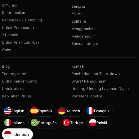
Simulasi
Senjata
Keterampilan
Kliker
Penembak Gelembung
Solitaire
Untuk Perempuan
Menggambar
2 Pemain
Menganggur
Untuk Anak Laki-Laki
Semua kategori
Obby
Blog
Kontak
Tentang kami
Pemberitahuan Take-down
Untuk pengembang
Syarat Penggunaan
Untuk bisnis
Undang-Undang Layanan Digital
Kebijakan Privasi
Preferensi cookie
English
Español
Deutsch
Français
Italiano
Português
Türkçe
Polski
Indonesia