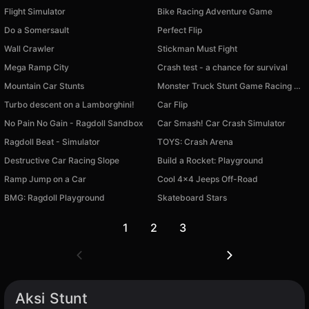
Flight Simulator
Bike Racing Adventure Game
Do a Somersault
Perfect Flip
Wall Crawler
Stickman Must Fight
Mega Ramp City
Crash test - a chance for survival
Mountain Car Stunts
Monster Truck Stunt Game Racing Games
Turbo descent on a Lamborghini!
Car Flip
No Pain No Gain - Ragdoll Sandbox
Car Smash! Car Crash Simulator
Ragdoll Beat - Simulator
TOYS: Crash Arena
Destructive Car Racing Slope
Build a Rocket: Playground
Ramp Jump on a Car
Cool 4x4 Jeeps Off-Road
BMG: Ragdoll Playground
Skateboard Stars
1
2
3
Aksi Stunt