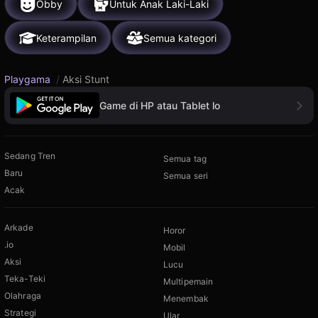
Obby
Untuk Anak Laki-Laki
Keterampilan
Semua kategori
Playgama
/
Aksi Stunt
Game di HP atau Tablet lo
Sedang Tren
Semua tag
Baru
Semua seri
Acak
Arkade
Horor
.io
Mobil
Aksi
Lucu
Teka-Teki
Multipemain
Olahraga
Menembak
Strategi
Ular