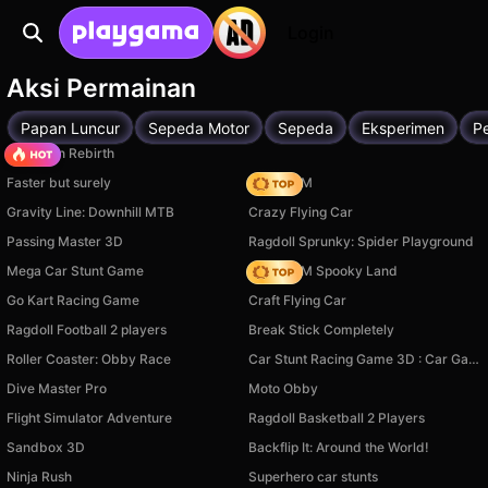
Login
Aksi Permainan
Papan Luncur
Sepeda Motor
Sepeda
Eksperimen
P
Stickman Rebirth
Faster but surely
Moto X3M
Gravity Line: Downhill MTB
Crazy Flying Car
Passing Master 3D
Ragdoll Sprunky: Spider Playground
Mega Car Stunt Game
Moto X3M Spooky Land
Go Kart Racing Game
Craft Flying Car
Ragdoll Football 2 players
Break Stick Completely
Roller Coaster: Obby Race
Car Stunt Racing Game 3D : Car Games
Dive Master Pro
Moto Obby
Flight Simulator Adventure
Ragdoll Basketball 2 Players
Sandbox 3D
Backflip It: Around the World!
Ninja Rush
Superhero car stunts