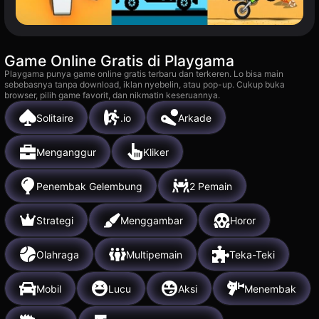
Game Online Gratis di Playgama
Playgama punya game online gratis terbaru dan terkeren. Lo bisa main
sebebasnya tanpa download, iklan nyebelin, atau pop-up. Cukup buka
browser, pilih game favorit, dan nikmatin keseruannya.
Solitaire
.io
Arkade
Menganggur
Kliker
Penembak Gelembung
2 Pemain
Strategi
Menggambar
Horor
Olahraga
Multipemain
Teka-Teki
Mobil
Lucu
Aksi
Menembak