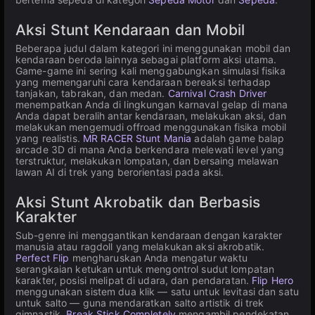
Aksi Stunt Kendaraan dan Mobil
Beberapa judul dalam kategori ini menggunakan mobil dan
kendaraan beroda lainnya sebagai platform aksi utama.
Game-game ini sering kali menggabungkan simulasi fisika
yang memengaruhi cara kendaraan bereaksi terhadap
tanjakan, tabrakan, dan medan.
Carnival Crash Driver
menempatkan Anda di lingkungan karnaval gelap di mana
Anda dapat beralih antar kendaraan, melakukan aksi, dan
melakukan mengemudi offroad menggunakan fisika mobil
yang realistis.
MR RACER Stunt Mania
adalah game balap
arcade 3D di mana Anda berkendara melewati level yang
terstruktur, melakukan lompatan, dan bersaing melawan
lawan AI di trek yang berorientasi pada aksi.
Aksi Stunt Akrobatik dan Berbasis
Karakter
Sub-genre ini menggantikan kendaraan dengan karakter
manusia atau ragdoll yang melakukan aksi akrobatik.
Perfect Flip
mengharuskan Anda mengatur waktu
serangkaian ketukan untuk mengontrol sudut lompatan
karakter, posisi melipat di udara, dan pendaratan.
Flip Hero
menggunakan sistem dua klik — satu untuk levitasi dan satu
untuk salto — guna mendaratkan salto artistik di trek
gimnastik.
Break Stick Completely
mengambil pendekatan