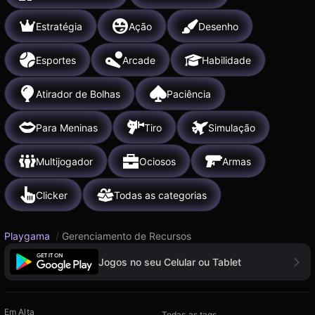
Estratégia
Ação
Desenho
Esportes
Arcade
Habilidade
Atirador de Bolhas
Paciência
Para Meninas
Tiro
Simulação
Multijogador
Ociosos
Armas
Clicker
Todas as categorias
Playgama
/
Gerenciamento de Recursos
Jogos no seu Celular ou Tablet
Em Alta
Todas as tags