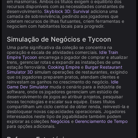
em masmorras. Ambos os títulos exigem o equilíbrio dos
recursos disponíveis com as necessidades constantes de
desenvolvimento.
Skyblock 3D: Survival
adiciona uma
camada de sobrevivência, pedindo aos jogadores que
coletem recursos de ilhas flutuantes, criem ferramentas e
negociem com habitantes locais para progredir.
Simulação de Negócios e Tycoon
Uma parte significativa da coleção se concentra na
operação e escala de atividades comerciais.
Idle Train
Empire Tycoon
encarrega o jogador de comprar e atualizar
trens, gerenciar rotas e expandir as instalações de uma
estação ferroviária.
Cooking Empire
e
Burger Restaurant
Simulator 3D
simulam operações de restaurantes, exigindo
que os jogadores preparem pratos, atendam clientes e
reinvestam os ganhos no crescimento do negócio.
Idle
Game Dev Simulator
muda o cenário para a indústria de
software, onde os jogadores gerenciam um estúdio de
desenvolvimento de jogos ao atribuir projetos, pesquisar
novas tecnologias e escalar sua equipe. Esses títulos
compartilham um ciclo central de obter renda, reinvesti-la e
desbloquear novas capacidades operacionais. Jogadores
interessados neste tipo de jogabilidade também podem
explorar as coleções
Negócios
e
Gerenciamento de Tempo
para opções adicionais.