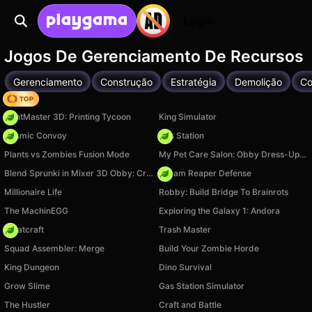
Login
Jogos De Gerenciamento De Recursos
Gerenciamento
Construção
Estratégia
Demolição
Co
Hedgies
PrintMaster 3D: Printing Tycoon
King Simulator
Cosmic Convoy
Gas Station
Plants vs Zombies Fusion Mode
My Pet Care Salon: Obby Dress-Up 3D
Blend Sprunki in Mixer 3D Obby: Create Your Own Sprunki
Dream Reaper Defense
Millionaire Life
Robby: Build Bridge To Brainrots
The MachinEGG
Exploring the Galaxy 1: Andora
Whatcraft
Trash Master
Squad Assembler: Merge
Build Your Zombie Horde
King Dungeon
Dino Survival
Grow Slime
Gas Station Simulator
The Hustler
Craft and Battle