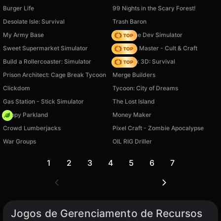
Burger Life
99 Nights in the Scary Forest!
Desolate Isle: Survival
Trash Baron
My Army Base
Idle Game Dev Simulator
Sweet Supermarket Simulator
Dungeon Master - Cult & Craft
Build a Rollercoaster: Simulator
Skyblock 3D: Survival
Prison Architect: Cage Break Tycoon
Merge Builders
Clickdom
Tycoon: City of Dreams
Gas Station - Stick Simulator
The Lost Island
Happy Parkland
Money Maker
Crowd Lumberjacks
Pixel Craft - Zombie Apocalypse
War Groups
OIL RIG Driller
1
2
3
4
5
6
7
Jogos de Gerenciamento de Recursos