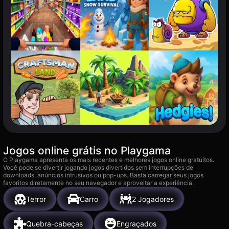
Jogos online grátis no Playgama
O Playgama apresenta os mais recentes e melhores jogos online gratuitos.
Você pode se divertir jogando jogos divertidos sem interrupções de
downloads, anúncios intrusivos ou pop-ups. Basta carregar seus jogos
favoritos diretamente no seu navegador e aproveitar a experiência.
Terror
Carro
2 Jogadores
Quebra-cabeças
Engraçados