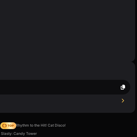
Jump in Rhythm to the Hit! Cat Disco!
Slasty: Candy Tower