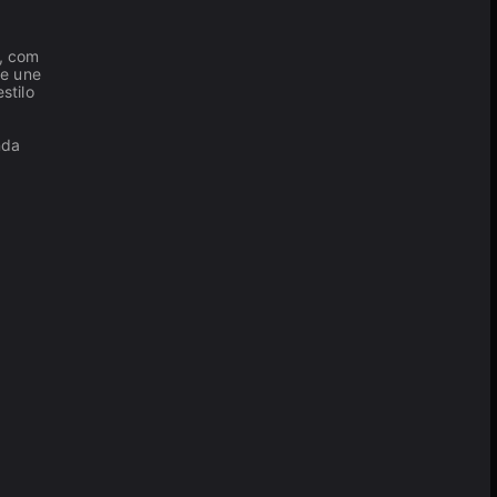
, com
 e une
stilo
nda