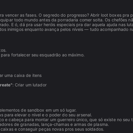
ara vencer as fases. O segredo do progresso? Abrir loot boxes pra 
 e equipar todo mundo antes da porradaria comer solta. Os chefões n
o. E ó, dá pra usar heróis especiais pra dar aquela ajuda nas lut
ados inimigos enquanto avança pelos níveis — tudo acompanhado n
tos.
 para fortalecer seu esquadrão ao máximo.
ar uma caixa de itens
reate"
: Criar um lutador
e elementos de sandbox em um só lugar.
 para elevar o nível e o poder do seu arsenal.
co e cabeça para montar um guerreiro único, que só existe no seu t
nçadores de granadas, lança-chamas e armas de plasma.
r caixas e conseguir peças novas pros seus soldados.