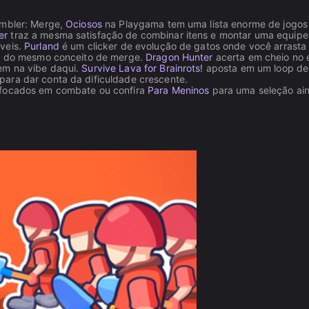
embler: Merge,
Ociosos
na Playgama tem uma lista enorme de jogos
er
traz a mesma satisfação de combinar itens e montar uma equipe
áveis.
Purland
é um clicker de evolução de gatos onde você arrasta
lax do mesmo conceito de merge.
Dragon Hunter
acerta em cheio no e
em na vibe daqui.
Survive Lava for Brainrots!
aposta em um loop de
ara dar conta da dificuldade crescente.
s focados em combate ou confira
Para Meninos
para uma seleção ai