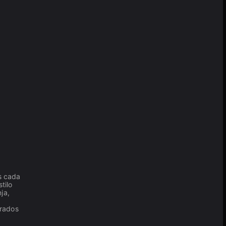
s cada
tilo
ja,
urados