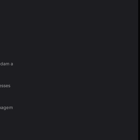
udam a
esses
onagem