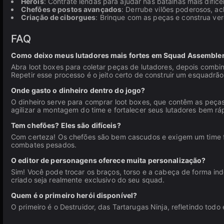
Heróis
: Contrate lendas para ajudar nas batalhas mais difícei
Chefões e postos avançados
: Derrube vilões poderosos, ac
Criação de ciborgues
: Brinque com as peças e construa ve
FAQ
Como deixo meus lutadores mais fortes em Squad Assemble
Abra loot boxes para coletar peças de lutadores, depois combine
Repetir esse processo é o jeito certo de construir um esquadrão
Onde gasto o dinheiro dentro do jogo?
O dinheiro serve para comprar loot boxes, que contêm as peç
agilizar a montagem do time e fortalecer seus lutadores bem rá
Tem chefões? Eles são difíceis?
Com certeza! Os chefões são bem cascudos e exigem um time f
combates pesados.
O editor de personagens oferece muita personalização?
Sim! Você pode trocar os braços, torso e a cabeça de forma in
criado seja realmente exclusivo do seu squad.
Quem é o primeiro herói disponível?
O primeiro é o Destruidor, das Tartarugas Ninja, refletindo to