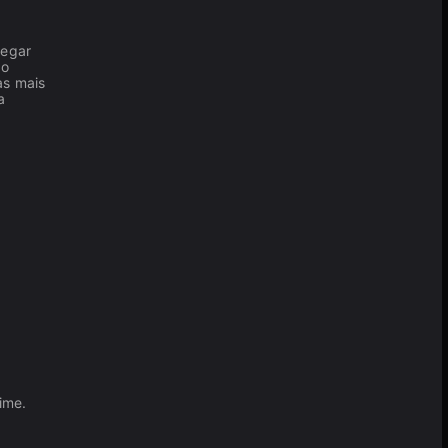
pegar
ão
as mais
a
ime.