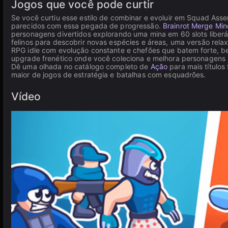
Jogos que você pode curtir
Se você curtiu esse estilo de combinar e evoluir em Squad Ass
parecidos com essa pegada de progressão.
Brainrot Merge Min
personagens divertidos explorando uma mina em 60 slots liber
felinos para descobrir novas espécies e áreas, uma versão re
RPG idle com evolução constante e chefões que batem forte, b
upgrade frenético onde você coleciona e melhora personagens p
Dê uma olhada no catálogo completo de
Ação
para mais título
maior de jogos de estratégia e batalhas com esquadrões.
Vídeo