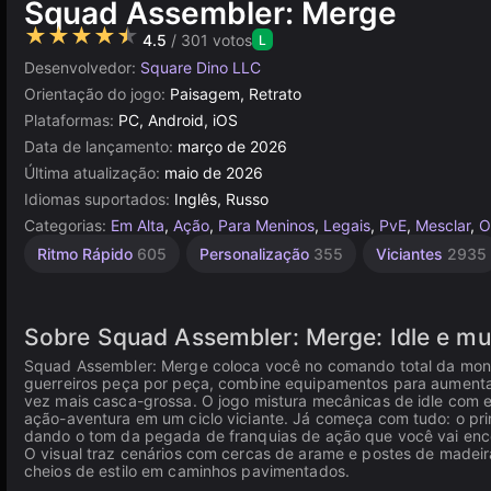
Squad Assembler: Merge
★★★★★
4.5
/ 301 votos
L
Desenvolvedor:
Square Dino LLC
Orientação do jogo:
Paisagem, Retrato
Plataformas:
PC, Android, iOS
Data de lançamento:
março de 2026
Última atualização:
maio de 2026
Idiomas suportados:
Inglês, Russo
Categorias:
Em Alta
,
Ação
,
Para Meninos
,
Legais
,
PvE
,
Mesclar
,
O
Gerenciamento
Aventura
Ritmo Rápido
605
Personalização
355
Viciantes
2935
de Ação
de Recursos
253
298
Sobre Squad Assembler: Merge: Idle e m
Squad Assembler: Merge coloca você no comando total da mon
guerreiros peça por peça, combine equipamentos para aumentar
vez mais casca-grossa. O jogo mistura mecânicas de idle com e
ação-aventura em um ciclo viciante. Já começa com tudo: o prim
dando o tom da pegada de franquias de ação que você vai enco
O visual traz cenários com cercas de arame e postes de madeir
cheios de estilo em caminhos pavimentados.