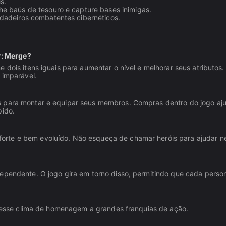
s.
he baús de tesouro e capture bases inimigas.
rdadeiros combatentes cibernéticos.
r: Merge?
 dois itens iguais para aumentar o nível e melhorar seus atributos.
 imparável.
as para montar e equipar seus membros. Compras dentro do jogo aj
pido.
orte e bem evoluído. Não esqueça de chamar heróis para ajudar n
dependente. O jogo gira em torno disso, permitindo que cada pers
do esse clima de homenagem a grandes franquias de ação.