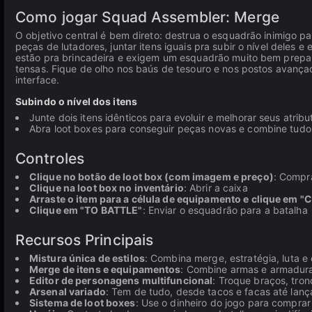
Como jogar Squad Assembler: Merge
O objetivo central é bem direto: destrua o esquadrão inimigo p
peças de lutadores, juntar itens iguais pra subir o nível deles
estão pra brincadeira e exigem um esquadrão muito bem preparad
tensas. Fique de olho nos baús de tesouro e nos postos avanç
interface.
Subindo o nível dos itens
Junte dois itens idênticos para evoluir e melhorar seus atribu
Abra loot boxes para conseguir peças novas e combine tudo
Controles
Clique no botão de loot box (com imagem e preço)
: Compr
Clique na loot box no inventário
: Abrir a caixa
Arraste o item para a célula de equipamento e clique em "C
Clique em "TO BATTLE"
: Enviar o esquadrão para a batalha
Recursos Principais
Mistura única de estilos
: Combina merge, estratégia, luta 
Merge de itens e equipamentos
: Combine armas e armaduras
Editor de personagens multifuncional
: Troque braços, tron
Arsenal variado
: Tem de tudo, desde tacos e facas até la
Sistema de loot boxes
: Use o dinheiro do jogo para compra