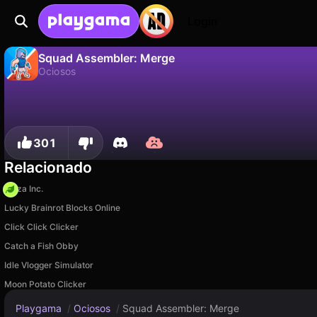
Login
Squad Assembler: Merge
Ociosos
Não
Salvar
Salve o progresso!
Squad Assembler: Merge é um jogo de ociosos gratuito de Square Dino LLC. Jogue online na Playgama.
301
Relacionado
Pizza Inc.
Lucky Brainrot Blocks Online
Click Click Clicker
Catch a Fish Obby
Idle Vlogger Simulator
Moon Potato Clicker
Playgama
/
Ociosos
/
Squad Assembler: Merge