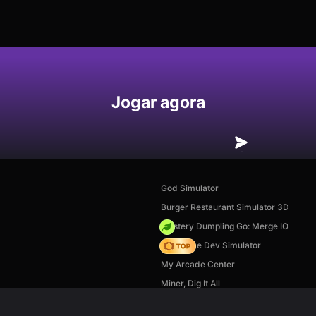
Jogar agora
God Simulator
Burger Restaurant Simulator 3D
Mystery Dumpling Go: Merge IO
Idle Game Dev Simulator
My Arcade Center
Miner, Dig It All