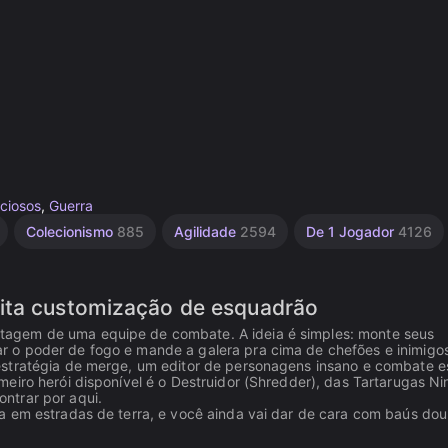
ciosos
,
Guerra
Colecionismo
885
Agilidade
2594
De 1 Jogador
4126
uita customização de esquadrão
tagem de uma equipe de combate. A ideia é simples: monte seus
 o poder de fogo e mande a galera pra cima de chefões e inimigo
stratégia de merge, um editor de personagens insano e combate es
eiro herói disponível é o Destruidor (Shredder), das Tartarugas Nin
ntrar por aqui.
a em estradas de terra, e você ainda vai dar de cara com baús do