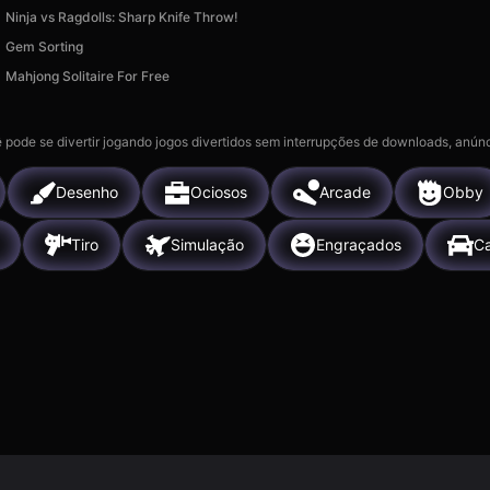
Ninja vs Ragdolls: Sharp Knife Throw!
Gem Sorting
Mahjong Solitaire For Free
 pode se divertir jogando jogos divertidos sem interrupções de downloads, anúnc
Desenho
Ociosos
Arcade
Obby
Tiro
Simulação
Engraçados
Ca