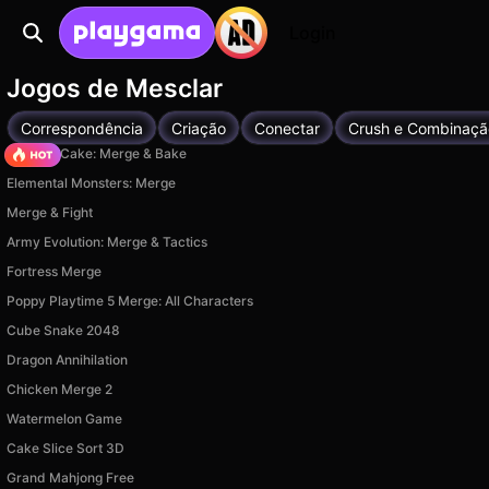
Login
Jogos de Mesclar
Correspondência
Criação
Conectar
Crush e Combinaçã
Piece of Cake: Merge & Bake
Elemental Monsters: Merge
Merge & Fight
Army Evolution: Merge & Tactics
Fortress Merge
Poppy Playtime 5 Merge: All Characters
Cube Snake 2048
Dragon Annihilation
Chicken Merge 2
Watermelon Game
Cake Slice Sort 3D
Grand Mahjong Free