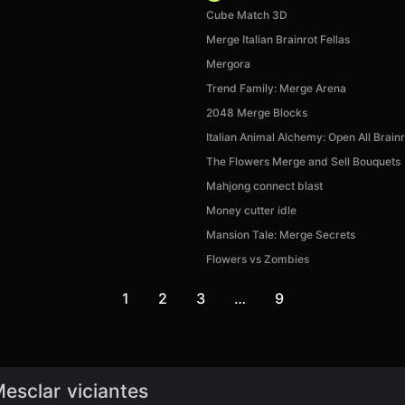
Cube Match 3D
Merge Italian Brainrot Fellas
Mergora
Trend Family: Merge Arena
2048 Merge Blocks
Italian Animal Alchemy: Open All Brainr
The Flowers Merge and Sell Bouquets
Mahjong connect blast
Money cutter idle
Mansion Tale: Merge Secrets
Flowers vs Zombies
1
2
3
…
9
esclar viciantes