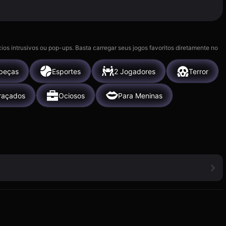
ios intrusivos ou pop-ups. Basta carregar seus jogos favoritos diretamente no
beças
Esportes
2 Jogadores
Terror
raçados
Ociosos
Para Meninas