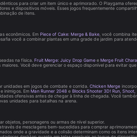
dênticos para criar um item único e aprimorado. O Playgama ofere
res e dispositivos móveis. Esses jogos frequentemente comparti
binação de itens.
emas econômicos. Em
Piece of Cake: Merge & Bake
, você combina it
safia você a combinar plantas em uma grade de jardim para atende
seadas na física.
Fruit Merge: Juicy Drop Game
e
Merge Fruit Chara
 maiores. Você deve gerenciar o espaço disponível para evitar que 
 unidades em jogos de combate e corrida.
Chicken Merge
incorpo
de inimigos. Em
Man Runner 2048
e
Blocks Shooter 3D! Run, Shoot
idades ofensivas antes de chegar à linha de chegada. Você tamb
vas unidades para batalhas na arena.
r objetos, personagens ou armas de nível superior.
través de mesclagens bem-sucedidas para comprar aprimoramentos
nados onde a gravidade e a colisão determinam como os itens int
utadores desktop quanto em telas sensíveis ao toque de dispositiv