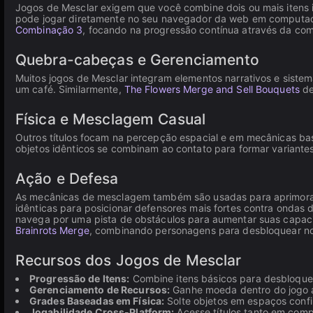
Jogos de Mesclar exigem que você combine dois ou mais itens i
pode jogar diretamente no seu navegador da web em computado
Combinação 3
, focando na progressão contínua através da com
Quebra-cabeças e Gerenciamento
Muitos jogos de Mesclar integram elementos narrativos e sist
um café. Similarmente,
The Flowers Merge and Sell Bouquets
de
Física e Mesclagem Casual
Outros títulos focam na percepção espacial e em mecânicas ba
objetos idênticos se combinam ao contato para formar variantes
Ação e Defesa
As mecânicas de mesclagem também são usadas para aprimorar
idênticas para posicionar defensores mais fortes contra ondas 
navega por uma pista de obstáculos para aumentar suas capac
Brainrots Merge
, combinando personagens para desbloquear no
Recursos dos Jogos de Mesclar
Progressão de Itens:
Combine itens básicos para desbloquea
Gerenciamento de Recursos:
Ganhe moeda dentro do jogo a
Grades Baseadas em Física:
Solte objetos em espaços confi
Jogabilidade Cross-Platform:
Acesse títulos tanto em comp