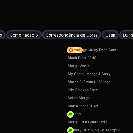
o
Combinação 3
Correspondência de Cores
Casa
Dung
Fruit Merge: Juicy Drop Game
Block Blast 2048
Merge World
My Castle. Merge & Story
Match 3: Beautiful Village
Idle Chicken Farm
Safari Merge
Man Runner 2048
Purland
Merge Fruit Characters
Mystery Dumpling Go: Merge IO