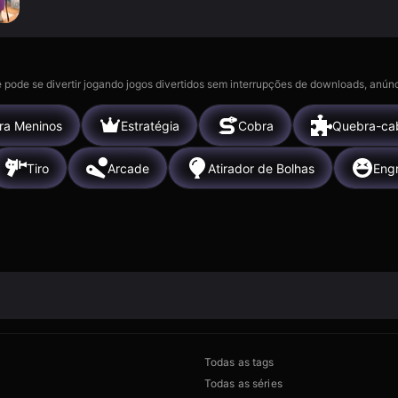
 pode se divertir jogando jogos divertidos sem interrupções de downloads, anúnc
ra Meninos
Estratégia
Cobra
Quebra-ca
Tiro
Arcade
Atirador de Bolhas
Eng
Todas as tags
Todas as séries