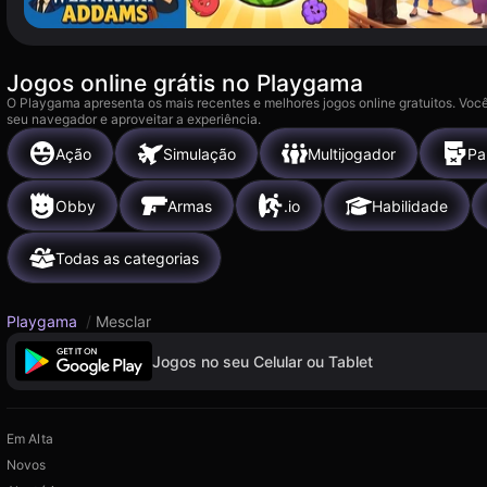
Jogos online grátis no Playgama
O Playgama apresenta os mais recentes e melhores jogos online gratuitos. Você
seu navegador e aproveitar a experiência.
Ação
Simulação
Multijogador
Pa
Obby
Armas
.io
Habilidade
Todas as categorias
Playgama
/
Mesclar
Jogos no seu Celular ou Tablet
Em Alta
Novos