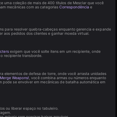
ce uma coleção de mais de 400 títulos de Mesclar que você
lham mecânicas com as categorias
Correspondência
e
ens para resolver quebra-cabeças enquanto gerencia e expande
r aos pedidos dos clientes e ganhar moeda virtual.
cters
exigem que você solte itens em um recipiente, onde
o recipiente transborde.
ra elementos de defesa de torre, onde você arrasta unidades
, Merge Weapons!
, você combina armas ou números enquanto
ém pode se envolver em mecânicas de batalha automática em
 ou liberar espaço no tabuleiro.
eragem.
os móveis sem precisar baixar arquivos.