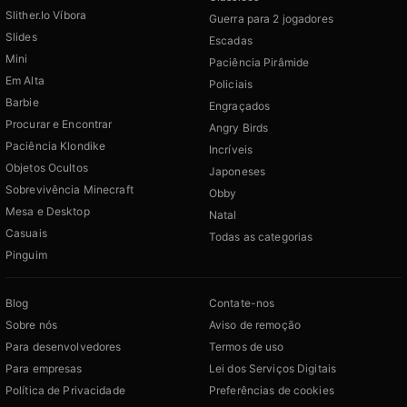
Slither.Io Víbora
Guerra para 2 jogadores
Slides
Escadas
Mini
Paciência Pirâmide
Em Alta
Policiais
Barbie
Engraçados
Procurar e Encontrar
Angry Birds
Paciência Klondike
Incríveis
Objetos Ocultos
Japoneses
Sobrevivência Minecraft
Obby
Mesa e Desktop
Natal
Casuais
Todas as categorias
Pinguim
Blog
Contate-nos
Sobre nós
Aviso de remoção
Para desenvolvedores
Termos de uso
Para empresas
Lei dos Serviços Digitais
Política de Privacidade
Preferências de cookies