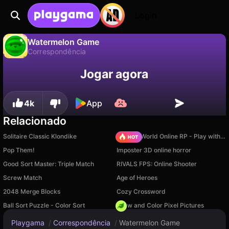
Login
Watermelon Game
Correspondência
Não
Salvar
Salve o progresso!
Watermelon Game é um jogo de correspondência gratuito de Dmitry FTD. Jogue online na Playgama.
Jogar agora
4k
App
Relacionado
Solitaire Classic Klondike
Sprunki World Online RP - Play with Friends!
Pop Them!
Imposter 3D online horror
Good Sort Master: Triple Match
RIVALS FPS: Online Shooter
Screw Match
Age of Heroes
2048 Merge Blocks
Cozy Crossword
Ball Sort Puzzle - Color Sort
Draw and Color Pixel Pictures
Playgama
/
Correspondência
/
Watermelon Game