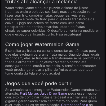
frutas até alcançar a melancia
Watermelon Game é aquele puzzle viciante de juntar
frutinhas onde o objetivo soa fácil, mas a execução vai te
fazer suar frio: combine frutas pequenas, veja elas
crescerem e tente de tudo para que nada transborde da
caixa. O jogo nos coloca de frente com uma caixa
transparente de bordas amarelas, lotada de frutas
circulares super coloridas. O desafio aumenta na medida em
que o espaço vai ficando curto. Haja estratégia!
Como jogar Watermelon Game
É só soltar as frutas na caixa e conectar as idênticas para
que elas evoluam para uma fruta maior. Quando duas iguais
se chocam, elas se fundem e transformam-se na próxima da
"cadeia alimentar". O objetivo? Manter o combo até
conseguir criar a lendária melancia. A tensão é constante:
você precisa gerenciar a pilha de frutas antes que tudo
tome conta da tela e o jogo acabe!
Jogos que você pode curtir
Se a mecânica de merge em Watermelon Game prendeu sua
atenção,
Fruit Merge: Juicy Drop Game
pega esse mesmo
conceito de combinar frutas e te desafia a criar uma peça
gigante gerenciando cada centímetro do pote. Para quem
quer mais puzzles de combinação,
Correspondência
no