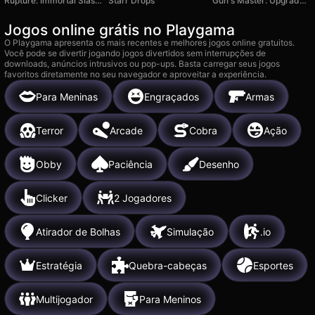
Rupture: Immortal Slasher
Starr Drops
Gun's Master: Upgrade Weapon!
Jogos online grátis no Playgama
O Playgama apresenta os mais recentes e melhores jogos online gratuitos.
Você pode se divertir jogando jogos divertidos sem interrupções de
downloads, anúncios intrusivos ou pop-ups. Basta carregar seus jogos
favoritos diretamente no seu navegador e aproveitar a experiência.
Para Meninas
Engraçados
Armas
Terror
Arcade
Cobra
Ação
Obby
Paciência
Desenho
Clicker
2 Jogadores
Atirador de Bolhas
Simulação
.io
Estratégia
Quebra-cabeças
Esportes
Multijogador
Para Meninos