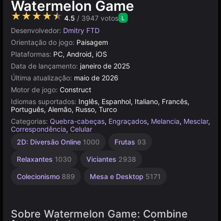
Watermelon Game
★★★★★
4.5
/ 3947 votos
L
Desenvolvedor:
Dmitry FTD
Orientação do jogo:
Paisagem
Plataformas:
PC, Android, iOS
Data de lançamento:
janeiro de 2025
Última atualização:
maio de 2026
Motor de jogo:
Construct
Idiomas suportados:
Inglês, Espanhol, Italiano, Francês,
Português, Alemão, Russo, Turco
Categorias:
Quebra-cabeças
,
Engraçados
,
Melancia
,
Mesclar
,
Correspondência
,
Celular
Navegador
Construct
De 1
2D: Diversão Online
1000
Frutas
93
Jogador
500
5021
4144
Relaxantes
1030
Viciantes
2938
Colecionismo
889
Mesa e Desktop
5171
Sobre Watermelon Game: Combine