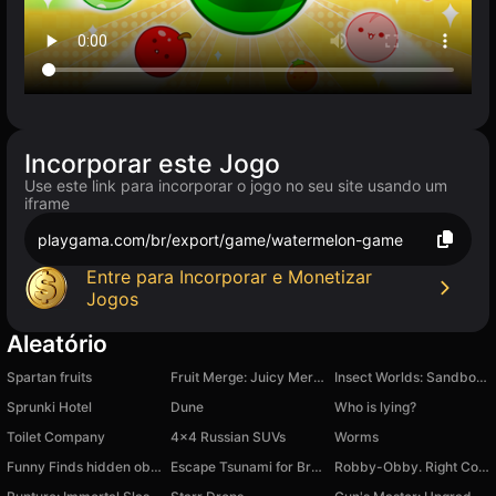
Incorporar este Jogo
Use este link para incorporar o jogo no seu site usando um
iframe
playgama.com/br/export/game/watermelon-game
Entre para Incorporar e Monetizar
Jogos
Aleatório
Spartan fruits
Fruit Merge: Juicy Merge 2048
Insect Worlds: Sandbox and Life Simulation
Sprunki Hotel
Dune
Who is lying?
Toilet Company
4x4 Russian SUVs
Worms
Funny Finds hidden object game
Escape Tsunami for Brainrots
Robby-Obby. Right Color Block!