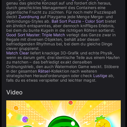
genau das gleiche Konzept auf und fordert dich heraus,
durch geschicktes Management des Containers eine
gigantische Frucht zu züchten. Für noch mehr Puzzlespaß
deckt
Zuordnung
auf Playgama jede Menge Merge- und
Verbindungs-Styles ab.
Ball Sort Puzzle - Color Sort
bietet
ein ähnlich entspanntes, aber dennoch kniffliges Erlebnis,
bei dem du bunte Kugeln in die richtigen Röhren sortierst.
Good Sort Master: Triple Match
verlegt das Ganze zwar in
Regale mit diversen Objekten, behält aber diesen
befriedigenden Rhythmus bei, bei dem du gleiche Dinge
clever gruppierst.
Match Clear
liefert knackige 3D-Grafik und echte Physik,
wenn es darum geht, drei identische Teile aus einem Haufen
zu matchen – das befriedigt exakt denselben
Ordnungstrieb, den auch Watermelon Game weckt. Stöbere
in der gesamten
Rätsel
-Kollektion nach weiteren
strategischen Herausforderungen oder check
Lustige
ab,
falls du es etwas verspielter und leichter magst.
Video