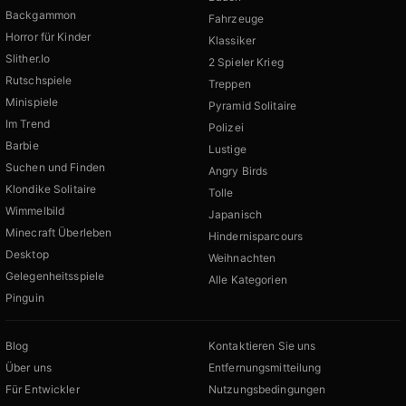
Backgammon
Fahrzeuge
Horror für Kinder
Klassiker
Slither.Io
2 Spieler Krieg
Rutschspiele
Treppen
Minispiele
Pyramid Solitaire
Im Trend
Polizei
Barbie
Lustige
Suchen und Finden
Angry Birds
Klondike Solitaire
Tolle
Wimmelbild
Japanisch
Minecraft Überleben
Hindernisparcours
Desktop
Weihnachten
Gelegenheitsspiele
Alle Kategorien
Pinguin
Blog
Kontaktieren Sie uns
Über uns
Entfernungsmitteilung
Für Entwickler
Nutzungsbedingungen