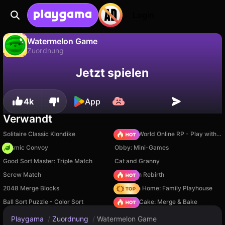
Login
Watermelon Game
Zuordnung
Fortschritt
Nein
Speichern
Watermelon Game ist ein kostenloses zuordnung-Spiel von Dmitry FTD. Spiel es online auf Playgama.
Jetzt spielen
speichern!
4k
App
Verwandt
Solitaire Classic Klondike
Sprunki World Online RP - Play with Friends!
Cosmic Convoy
Obby: Mini-Games
Good Sort Master: Triple Match
Cat and Granny
Screw Match
Stickman Rebirth
2048 Merge Blocks
My Town Home: Family Playhouse
Ball Sort Puzzle - Color Sort
Piece of Cake: Merge & Bake
Playgama
/
Zuordnung
/
Watermelon Game