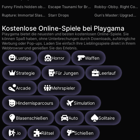
Funny Finds hidden object game
Escape Tsunami for Brainrots
Robby-Obby. Right Color Block!
Rupture: Immortal Slasher
Starr Drops
Gun's Master: Upgrade Weapon!
Kostenlose Online-Spiele bei Playgama
Playgama bietet die neuesten und besten kostenlosen Online-Spiele. Sie
können Spaß haben, ohne Unterbrechungen durch Downloads, aufdringliche
Werbung oder Pop-ups. Laden Sie einfach Ihre Lieblingsspiele direkt in Ihrem
Webbrowser und genießen Sie das Erlebnis.
Lustige
Horror
Waffen
Strategie
Für Jungen
Leerlauf
Arcade
Mehrspieler
Hindernisparcours
Simulation
Blasenschießen
Auto
Solitaire
.io
Rätsel
Schießen