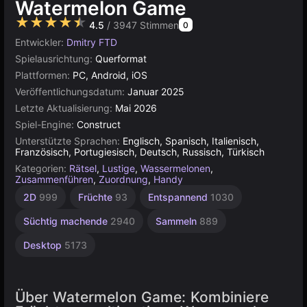
Watermelon Game
★★★★★
4.5
/ 3947 Stimmen
0
Entwickler:
Dmitry FTD
Spielausrichtung:
Querformat
Plattformen:
PC, Android, iOS
Veröffentlichungsdatum:
Januar 2025
Letzte Aktualisierung:
Mai 2026
Spiel-Engine:
Construct
Unterstützte Sprachen:
Englisch, Spanisch, Italienisch,
Französisch, Portugiesisch, Deutsch, Russisch, Türkisch
Kategorien:
Rätsel
,
Lustige
,
Wassermelonen
,
Zusammenführen
,
Zuordnung
,
Handy
Browser
Konstruktion
Für 1
2D
999
Früchte
93
Entspannend
1030
Spieler
5023
501
4143
Süchtig machende
2940
Sammeln
889
Desktop
5173
Über Watermelon Game: Kombiniere