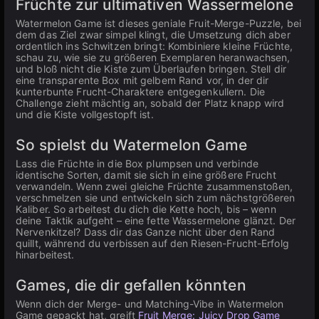
Früchte zur ultimativen Wassermelone
Watermelon Game ist dieses geniale Fruit-Merge-Puzzle, bei
dem das Ziel zwar simpel klingt, die Umsetzung dich aber
ordentlich ins Schwitzen bringt: Kombiniere kleine Früchte,
schau zu, wie sie zu größeren Exemplaren heranwachsen,
und bloß nicht die Kiste zum Überlaufen bringen. Stell dir
eine transparente Box mit gelbem Rand vor, in der dir
kunterbunte Frucht-Charaktere entgegenkullern. Die
Challenge zieht mächtig an, sobald der Platz knapp wird
und die Kiste vollgestopft ist.
So spielst du Watermelon Game
Lass die Früchte in die Box plumpsen und verbinde
identische Sorten, damit sie sich in eine größere Frucht
verwandeln. Wenn zwei gleiche Früchte zusammenstoßen,
verschmelzen sie und entwickeln sich zum nächstgrößeren
Kaliber. So arbeitest du dich die Kette hoch, bis – wenn
deine Taktik aufgeht – eine fette Wassermelone glänzt. Der
Nervenkitzel? Dass dir das Ganze nicht über den Rand
quillt, während du verbissen auf den Riesen-Frucht-Erfolg
hinarbeitest.
Games, die dir gefallen könnten
Wenn dich der Merge- und Matching-Vibe in Watermelon
Game gepackt hat, greift
Fruit Merge: Juicy Drop Game