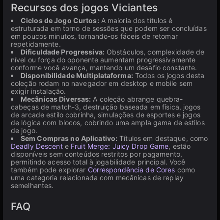
Recursos dos jogos Viciantes
Ciclos de Jogo Curtos:
A maioria dos títulos é
estruturada em torno de sessões que podem ser concluídas
em poucos minutos, tornando-os fáceis de retomar
repetidamente.
Dificuldade Progressiva:
Obstáculos, complexidade de
nível ou força do oponente aumentam progressivamente
conforme você avança, mantendo um desafio constante.
Disponibilidade Multiplataforma:
Todos os jogos desta
coleção rodam no navegador em desktop e mobile sem
exigir instalação.
Mecânicas Diversas:
A coleção abrange quebra-
cabeças de match-3, destruição baseada em física, jogos
de arcade estilo cobrinha, simulações de esportes e jogos
de lógica com blocos, cobrindo uma ampla gama de estilos
de jogo.
Sem Compras no Aplicativo:
Títulos em destaque, como
Deadly Descent
e
Fruit Merge: Juicy Drop Game
, estão
disponíveis sem conteúdos restritos por pagamento,
permitindo acesso total à jogabilidade principal. Você
também pode explorar
Correspondência de Cores
como
uma categoria relacionada com mecânicas de replay
semelhantes.
FAQ