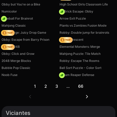
Obby but You're on a Bike
High School Girls Classroom Life
Numicolor
+1 Brick Escape: Obby
Baseball For Brainrot
Arrow Exit Puzzle
Mahjong Classic
Plants vs Zombies Fusion Mode
Fruit Merge: Juicy Drop Game
Robby: Double jump for brainrots
Obby: Escape from Barry Prison
Deadly Descent
Snake 2048
Elemental Monsters: Merge
Obby: Click and Grow
Mahjong Puzzle: Tile Match
2048 Merge Blocks
Robby: Escape The Rooms
Bubble Pop Classic
Ball Sort Puzzle - Color Sort
Noob Fuse
Dream Reaper Defense
1
2
3
…
66
Viciantes