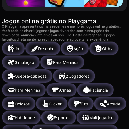
Jogos online grátis no Playgama
O Playgama apresenta os mais recentes e melhores jogos online gratuitos.
Você pode se divertir jogando jogos divertidos sem interrupções de
downloads, anúncios intrusivos ou pop-ups. Basta carregar seus jogos
favoritos diretamente no seu navegador e aproveitar a experiência.
.io
Desenho
Ação
Obby
Simulação
Para Meninos
Quebra-cabeças
2 Jogadores
Para Meninas
Armas
Paciência
Ociosos
Clicker
Tiro
Arcade
Habilidade
Esportes
Multijogador