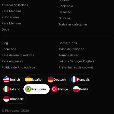
Atirador de Bolhas
Paciência
Para Meninas
Desenho
2 Jogadores
Ociosos
Para Meninos
Todas as categorias
Obby
Blog
Contate-nos
Sobre nós
Aviso de remoção
Para desenvolvedores
Termos de uso
Para empresas
Lei dos Serviços Digitais
Política de Privacidade
Preferências de cookies
English
Español
Deutsch
Français
Italiano
Português
Türkçe
Polski
Indonesia
© Playgama, 2026