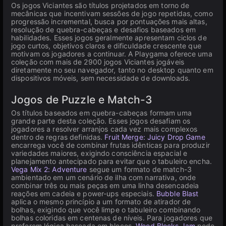
Os jogos Viciantes são títulos projetados em torno de
mecânicas que incentivam sessões de jogo repetidas, como
progressão incremental, busca por pontuações mais altas,
resolução de quebra-cabeças e desafios baseados em
habilidades. Esses jogos geralmente apresentam ciclos de
jogo curtos, objetivos claros e dificuldade crescente que
motivam os jogadores a continuar. A Playgama oferece uma
coleção com mais de 2900 jogos Viciantes jogáveis
diretamente no seu navegador, tanto no desktop quanto em
dispositivos móveis, sem necessidade de downloads.
Jogos de Puzzle e Match-3
Os títulos baseados em quebra-cabeças formam uma
grande parte desta coleção. Esses jogos desafiam os
jogadores a resolver arranjos cada vez mais complexos
dentro de regras definidas.
Fruit Merge: Juicy Drop Game
encarrega você de combinar frutas idênticas para produzir
variedades maiores, exigindo consciência espacial e
planejamento antecipado para evitar que o tabuleiro encha.
Vega Mix 2: Adventure
segue um formato de match-3
ambientado em um cenário de ilha com narrativa, onde
combinar três ou mais peças em uma linha desencadeia
reações em cadeia e power-ups especiais.
Bubble Blast
aplica o mesmo princípio a um formato de atirador de
bolhas, exigindo que você limpe o tabuleiro combinando
bolhas coloridas em centenas de níveis. Para jogadores que
preferem lógica baseada em blocos,
Wood Blocks Jam
pede