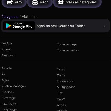
Carro
Terror
Todas as categorias
Playgama
/
Viciantes
Jogos no seu Celular ou Tablet
Em Alta
Todas as tags
Novos
Todas as séries
Aleatório
Arcade
Terror
.io
Carro
Ação
Engraçados
Quebra-cabeças
Multijogador
Esportes
Tiro
Estratégia
Cobra
Simulação
Armas
Habilidade
Clicker