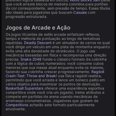
que você arraste blocos de madeira coloridos para portões
da cor correspondente, sem pressão de tempo. Esses títulos
são ideais para jogadores que buscam
Casuais
com
progressão estruturada.
Jogos de Arcade e Ação
Os jogos Viciantes de estilo arcade enfatizam reflexos,
tempo e melhoria de pontuação ao longo de tentativas
repetidas.
Deadly Descent
é um simulador de carros no qual
você dirige um veículo em uma pista de montanha enquanto
evita uma alta densidade de obstáculos. O jogo usa
mecânicas baseadas em física e recompensa uma direção
precisa.
Snake 2048
funde o clássico formato de cobrinha
com a lógica de cubos numerados: você consome cubos
menores que sua massa atual enquanto evita os maiores,
fazendo sua cobrinha crescer progressivamente.
Ragdoll
Crash-Test: Throw and Break!
usa física ragdoll realista,
permitindo que você arraste e lance um boneco palito em
vários objetos para maximizar os pontos de destruição.
Basketball Superstars
oferece uma experiência esportiva
competitiva onde você cria um jogador, treina atributos e
compete em partidas de arena usando mecânicas de
arremesso cronometradas. Jogadores que gostam de
Competitivos
acharão este formato particularmente
envolvente.