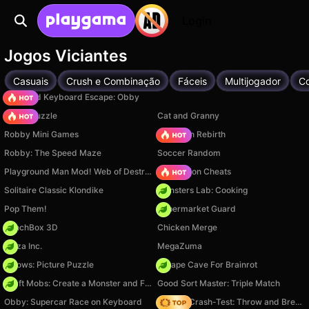
Login
Jogos Viciantes
Casuais
Crush e Combinação
Fáceis
Multijogador
Co
+1 Speed Keyboard Escape: Obby
Arrow Puzzle
Cat and Granny
Robby Mini Games
Stickman Rebirth
Robby: The Speed Maze
Soccer Random
Playground Man Mod! Web of Destruction!
PVZ Fusion Cheats
Solitaire Classic Klondike
Monsters Lab: Cooking
Pop Them!
Supermarket Guard
PunchBox 3D
Chicken Merge
Pizza Inc.
MegaZuma
Arrows: Picture Puzzle
Escape Cave For Brainrot
Craft Mobs: Create a Monster and Fight!
Good Sort Master: Triple Match
Obby: Supercar Race on Keyboard
Ragdoll Crash-Test: Throw and Break!