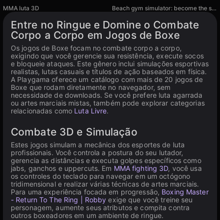
Disponível em PC
MMA luta 3D
Beach gym simulator: become the strongest
Disponível em PC
Disponível em PC
Entre no Ringue e Domine o Combate
Corpo a Corpo em Jogos de Boxe
Os jogos de Boxe focam no combate corpo a corpo,
exigindo que você gerencie sua resistência, execute socos
e bloqueie ataques. Este gênero inclui simulações esportivas
realistas, lutas casuais e títulos de ação baseados em física.
A Playgama oferece um catálogo com mais de 20 jogos de
Boxe que rodam diretamente no navegador, sem
necessidade de downloads. Se você prefere luta agarrada
ou artes marciais mistas, também pode explorar categorias
relacionadas como
Luta Livre
.
Combate 3D e Simulação
Estes jogos simulam a mecânica dos esportes de luta
profissionais. Você controla a postura do seu lutador,
gerencia as distâncias e executa golpes específicos como
jabs, ganchos e uppercuts. Em
MMA fighting 3D
, você usa
os controles do teclado para navegar em um octógono
tridimensional e realizar várias técnicas de artes marciais.
Para uma experiência focada em progressão,
Boxing Master
- Return To The Ring | Robby
exige que você treine seu
personagem, aumente seus atributos e compita contra
outros boxeadores em um ambiente de ringue.