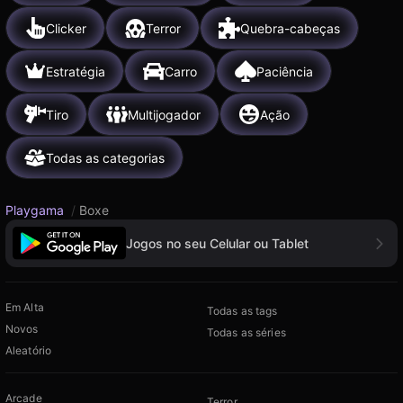
Clicker
Terror
Quebra-cabeças
Estratégia
Carro
Paciência
Tiro
Multijogador
Ação
Todas as categorias
Playgama
/
Boxe
Jogos no seu Celular ou Tablet
Em Alta
Todas as tags
Novos
Todas as séries
Aleatório
Arcade
Terror