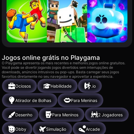
Jogos online grátis no Playgama
O Playgama apresenta os mais recentes e melhores jogos online gratuitos.
Você pode se divertir jogando jogos divertidos sem interrupções de
downloads, anúncios intrusivos ou pop-ups. Basta carregar seus jogos
favoritos diretamente no seu navegador e aproveitar a experiência.
Ociosos
Habilidade
.io
Atirador de Bolhas
Para Meninas
Desenho
Para Meninos
2 Jogadores
Obby
Simulação
Arcade