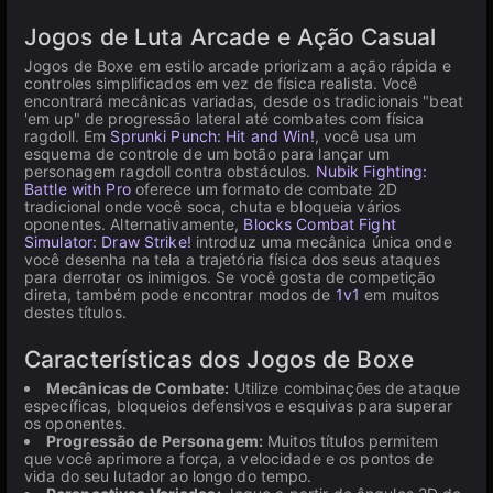
Jogos de Luta Arcade e Ação Casual
Jogos de Boxe em estilo arcade priorizam a ação rápida e
controles simplificados em vez de física realista. Você
encontrará mecânicas variadas, desde os tradicionais "beat
'em up" de progressão lateral até combates com física
ragdoll. Em
Sprunki Punch: Hit and Win!
, você usa um
esquema de controle de um botão para lançar um
personagem ragdoll contra obstáculos.
Nubik Fighting:
Battle with Pro
oferece um formato de combate 2D
tradicional onde você soca, chuta e bloqueia vários
oponentes. Alternativamente,
Blocks Combat Fight
Simulator: Draw Strike!
introduz uma mecânica única onde
você desenha na tela a trajetória física dos seus ataques
para derrotar os inimigos. Se você gosta de competição
direta, também pode encontrar modos de
1v1
em muitos
destes títulos.
Características dos Jogos de Boxe
Mecânicas de Combate:
Utilize combinações de ataque
específicas, bloqueios defensivos e esquivas para superar
os oponentes.
Progressão de Personagem:
Muitos títulos permitem
que você aprimore a força, a velocidade e os pontos de
vida do seu lutador ao longo do tempo.