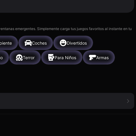
 ventanas emergentes. Simplemente carga tus juegos favoritos al instante en tu
piente
Coches
Divertidos
io
Terror
Para Niños
Armas