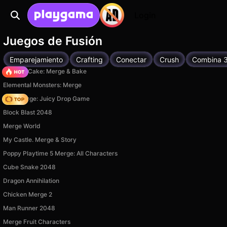
Login
Juegos de Fusión
Emparejamiento
Crafting
Conectar
Crush
Combina 
Piece of Cake: Merge & Bake
Elemental Monsters: Merge
Fruit Merge: Juicy Drop Game
Block Blast 2048
Merge World
My Castle. Merge & Story
Poppy Playtime 5 Merge: All Characters
Cube Snake 2048
Dragon Annihilation
Chicken Merge 2
Man Runner 2048
Merge Fruit Characters