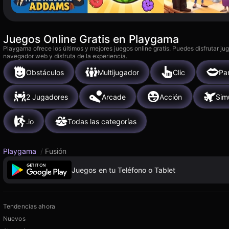
Juegos Online Gratis en Playgama
Playgama ofrece los últimos y mejores juegos online gratis. Puedes disfrutar ju
navegador web y disfruta de la experiencia.
Obstáculos
Multijugador
Clic
Pa
2 Jugadores
Arcade
Acción
Sim
.io
Todas las categorías
Playgama
/
Fusión
Juegos en tu Teléfono o Tablet
Tendencias ahora
Nuevos