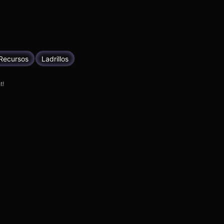
 Recursos
Ladrillos
t!