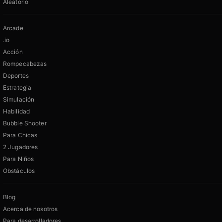
Aleatorio
Arcade
.io
Acción
Rompecabezas
Deportes
Estrategia
Simulación
Habilidad
Bubble Shooter
Para Chicas
2 Jugadores
Para Niños
Obstáculos
Blog
Acerca de nosotros
Para desarrolladores