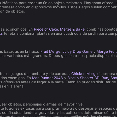
 idénticos para crear un único objeto mejorado. Playgama ofrece u
remesa como en dispositivos móviles. Estos juegos suelen compart
ón de objetos.
emas económicos. En
Piece of Cake: Merge & Bake
, combinas objeto
ts
te reta a combinar plantas en una cuadrícula de jardín para cumpl
as basadas en la física.
Fruit Merge: Juicy Drop Game
y
Merge Fruit
ormar variantes más grandes. Debes gestionar el espacio disponible 
ades en juegos de combate y de carreras.
Chicken Merge
incorpora 
eadas enemigas. En
Man Runner 2048
y
Blocks Shooter 3D! Run, Sh
s ofensivas antes de llegar a la meta. También puedes disfrutar d
s en la arena.
ar objetos, personajes o armas de mayor nivel.
 fusiones exitosas para comprar mejoras o despejar el espacio del
 confinados donde la gravedad y las colisiones determinan cómo in
adores de sobremesa como en pantallas táctiles móviles sin necesi