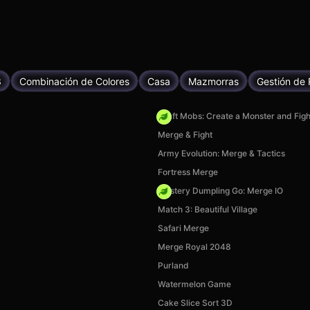
3
Combinación de Colores
Casa
Mazmorras
Gestión de
Craft Mobs: Create a Monster and Figh
Merge & Fight
Army Evolution: Merge & Tactics
Fortress Merge
Mystery Dumpling Go: Merge IO
Match 3: Beautiful Village
Safari Merge
Merge Royal 2048
Purland
Watermelon Game
Cake Slice Sort 3D