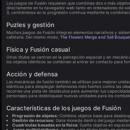
Los juegos de Fusión requieren que combines dos o más objetos
directamente en tu navegador web tanto en ordenadores de sob
3
, centrándose en la progresión continua mediante la combinaci
Puzles y gestión
Muchos juegos de Fusión integran elementos narrativos y sist
cafetería. Del mismo modo,
The Flowers Merge and Sell Bouque
Física y Fusión casual
Otros títulos se centran en la percepción espacial y en mecánic
los objetos idénticos se combinan al entrar en contacto para f
Acción y defensa
Las mecánicas de fusión también se utilizan para mejorar unid
idénticas para desplegar defensores más fuertes contra las ol
recorres una pista de obstáculos para aumentar tus capacidade
personajes para desbloquear nuevas unidades para los combate
Características de los juegos de Fusión
Progresión de objetos:
Combina objetos base para desbloque
Gestión de recursos:
Gana moneda dentro del juego mediante
Cuadrículas basadas en la física:
Suelta objetos en espacios
Juego multiplataforma:
Accede a los títulos tanto en orden