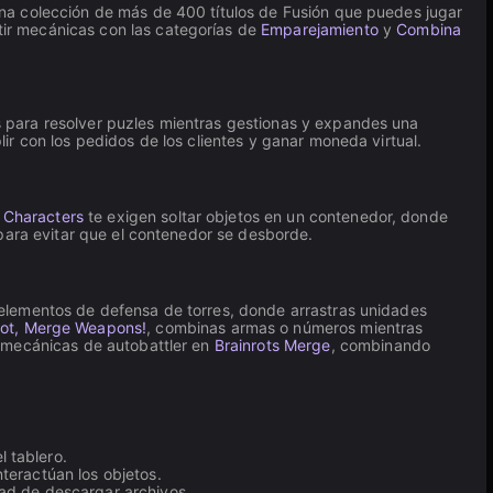
na colección de más de 400 títulos de Fusión que puedes jugar
ir mecánicas con las categorías de
Emparejamiento
y
Combina
s para resolver puzles mientras gestionas y expandes una
ir con los pedidos de los clientes y ganar moneda virtual.
 Characters
te exigen soltar objetos en un contenedor, donde
para evitar que el contenedor se desborde.
elementos de defensa de torres, donde arrastras unidades
oot, Merge Weapons!
, combinas armas o números mientras
e mecánicas de autobattler en
Brainrots Merge
, combinando
 tablero.
teractúan los objetos.
dad de descargar archivos.