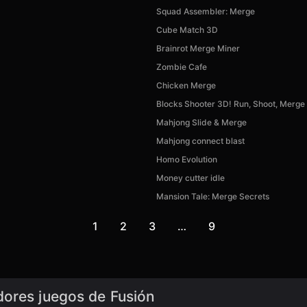
Squad Assembler: Merge
Cube Match 3D
Brainrot Merge Miner
Zombie Cafe
Chicken Merge
Blocks Shooter 3D! Run, Shoot, Merg
Mahjong Slide & Merge
Mahjong connect blast
Homo Evolution
Money cutter idle
Mansion Tale: Merge Secrets
1
2
3
…
9
dores juegos de Fusión