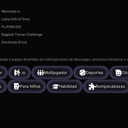
Wormate.io
Labyrinth of Droz
PLAYMUSIC
Ragdoll Throw Challenge
Decimate Drive
gando a juegos divertidos sin interrupciones de descargas, anuncios intrusivos o
or
.io
Multijugador
Deportes
Ob
s
Para Niños
Habilidad
Rompecabezas