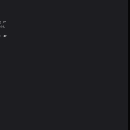
igue
ies
.
a un