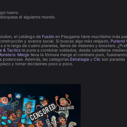
algo nuevo.
sbloqueas el siguiente mundo.
lution, el catálogo de
Fusión
en Playgama tiene muchísimo más pa
construcción y avance social. Si buscas algo más relajado,
Purland
 a lo largo de cuatro planetas, llenos de misiones y boosters. ¿Pref
e & Tactics
te pone a combinar soldados, desde caballeros mediev
Monsters: Merge
lleva la fórmula merge al combate puro, fusionand
ás poderosas. Además, las categorías
Estrategia
y
Clic
son paradas
o plazo y tomar decisiones poco a poco.