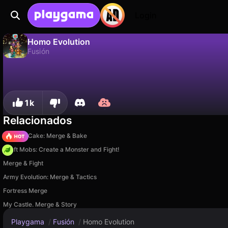
Login
Homo Evolution
Fusión
No
Guardar
¡Guarda el progreso!
Homo Evolution es un juego de fusión gratuito de David (Playgama). Juégalo en línea en Playgama.
1k
Relacionados
Piece of Cake: Merge & Bake
Craft Mobs: Create a Monster and Fight!
Merge & Fight
Army Evolution: Merge & Tactics
Fortress Merge
My Castle. Merge & Story
Playgama
/
Fusión
/
Homo Evolution