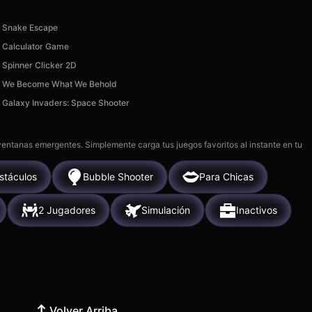
Snake Escape
Calculator Game
Spinner Clicker 2D
We Become What We Behold
Galaxy Invaders: Space Shooter
 ventanas emergentes. Simplemente carga tus juegos favoritos al instante en tu
stáculos
Bubble Shooter
Para Chicas
2 Jugadores
Simulación
Inactivos
Volver Arriba