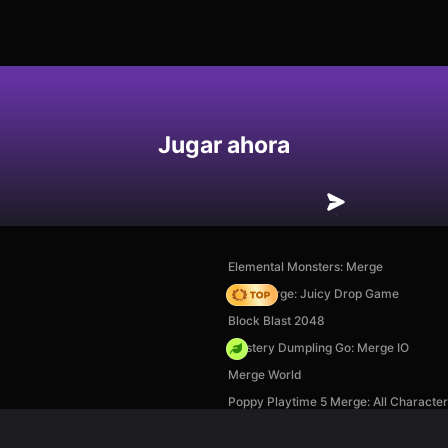
Jugar ahora
Elemental Monsters: Merge
Fruit Merge: Juicy Drop Game
Block Blast 2048
Mystery Dumpling Go: Merge IO
Merge World
Poppy Playtime 5 Merge: All Characte