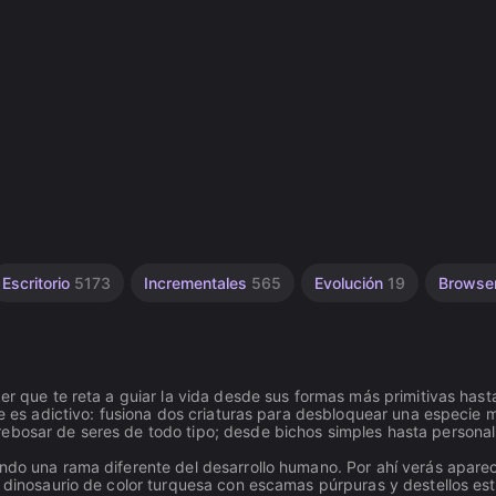
Escritorio
5173
Incrementales
565
Evolución
19
Browse
er que te reta a guiar la vida desde sus formas más primitivas hasta
cle es adictivo: fusiona dos criaturas para desbloquear una especie 
rebosar de seres de todo tipo; desde bichos simples hasta persona
ando una rama diferente del desarrollo humano. Por ahí verás apare
n dinosaurio de color turquesa con escamas púrpuras y destellos est