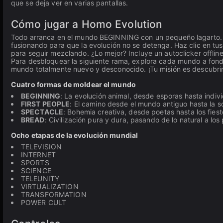
que se deja ver en varias pantallas.
Cómo jugar a Homo Evolution
Todo arranca en el mundo BEGINNING con un pequeño lagarto. Ju
fusionando para que la evolución no se detenga. Haz clic en t
para seguir mezclando. ¿Lo mejor? Incluye un autoclicker offline
Para desbloquear la siguiente rama, explora cada mundo a fond
mundo totalmente nuevo y desconocido. ¡Tu misión es descubrir
Cuatro formas de moldear el mundo
BEGINNING
: La evolución animal, desde esporas hasta indi
FIRST PEOPLE
: El camino desde el mundo antiguo hasta la so
SPECTACLE
: Bohemia creativa, desde poetas hasta los fies
BREAD
: Civilización pura y dura, pasando de lo natural a lo
Ocho etapas de la evolución mundial
TELEVISION
INTERNET
SPORTS
SCIENCE
TELEUNITY
VIRTUALIZATION
TRANSFORMATION
POWER CULT