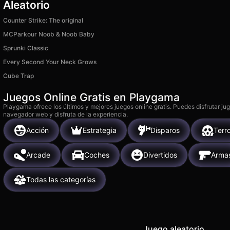
Aleatorio
Counter Strike: The original
MCParkour Noob & Noob Baby
Sprunki Classic
Every Second Your Neck Grows
Cube Trap
Juegos Online Gratis en Playgama
Playgama ofrece los últimos y mejores juegos online gratis. Puedes disfrutar ju
navegador web y disfruta de la experiencia.
Acción
Estrategia
Disparos
Terr
Arcade
Coches
Divertidos
Arma
Todas las categorías
Juego aleatorio