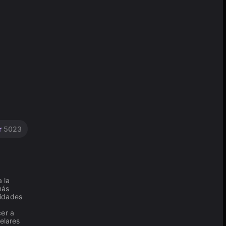
r
5023
 la
más
lidades
cer a
elares