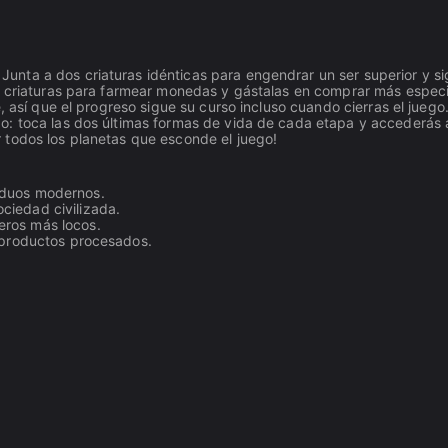
nta a dos criaturas idénticas para engendrar un ser superior y s
us criaturas para farmear monedas y gástalas en comprar más espec
, así que el progreso sigue su curso incluso cuando cierras el juego
o: toca las dos últimas formas de vida de cada etapa y accederás 
 todos los planetas que esconde el juego!
viduos modernos.
ciedad civilizada.
teros más locos.
s productos procesados.