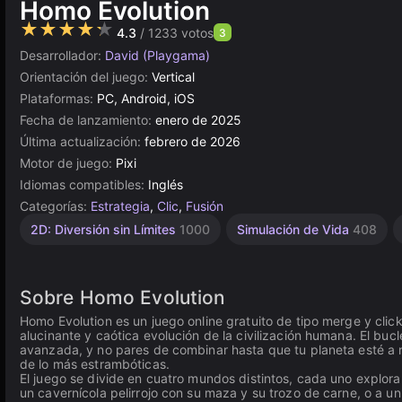
Homo Evolution
★★★★★
4.3
/ 1233 votos
3
Desarrollador:
David (Playgama)
Orientación del juego:
Vertical
Plataformas:
PC, Android, iOS
Fecha de lanzamiento:
enero de 2025
Última actualización:
febrero de 2026
Motor de juego:
Pixi
Idiomas compatibles:
Inglés
Categorías:
Estrategia
,
Clic
,
Fusión
2D: Diversión sin Límites
1000
Simulación de Vida
408
Sobre Homo Evolution
Homo Evolution es un juego online gratuito de tipo merge y click
alucinante y caótica evolución de la civilización humana. El bu
avanzada, y no pares de combinar hasta que tu planeta esté a 
de lo más estrambóticas.
El juego se divide en cuatro mundos distintos, cada uno explor
un cavernícola pelirrojo con su maza y su trozo de carne, o a u