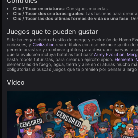
Controles
Clic / Tocar en criaturas
: Consigues monedas.
Clic / Tocar dos criaturas iguales
: Las fusionas para crear 
Clic / Tocar las dos últimas formas de vida de una fase
: De
Juegos que te pueden gustar
Si te ha enganchado el estilo de merge y evolución de Homo Evo
curiosees, y
Civilization
reúne títulos con ese mismo espíritu de 
permite arrastrar y combinar gatitos para descubrir nuevas razas
que la evolución incluya batallas tácticas?
Army Evolution: Merg
hasta robots futuristas, para crear un ejército épico.
Elemental 
elementales de fuego, agua, tierra y aire en criaturas mucho m
obligatorias si buscas juegos que te premien por pensar a larg
Vídeo