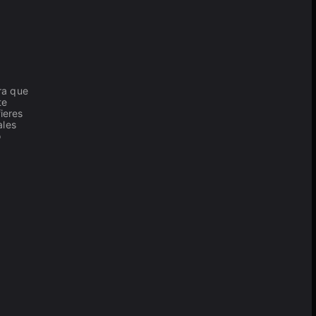
ra que
te
ieres
ales
o