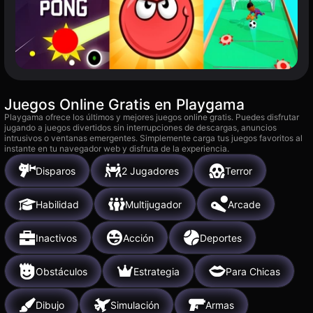
Juegos Online Gratis en Playgama
Playgama ofrece los últimos y mejores juegos online gratis. Puedes disfrutar
jugando a juegos divertidos sin interrupciones de descargas, anuncios
intrusivos o ventanas emergentes. Simplemente carga tus juegos favoritos al
instante en tu navegador web y disfruta de la experiencia.
Disparos
2 Jugadores
Terror
Habilidad
Multijugador
Arcade
Inactivos
Acción
Deportes
Obstáculos
Estrategia
Para Chicas
Dibujo
Simulación
Armas