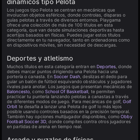
dinámicos tipo Pelota
Los juegos tipo Pelota se centran en mecánicas que
involucran objetos esféricos, donde controlas, disparas o
guías pelotas a través de diversos entornos. Playgama
ofrece una colección de más de 100 títulos en esta
categoría, que van desde simulaciones deportivas hasta
acertijos basados en físicas. Puedes jugar estos títulos
directamente en tu navegador, tanto en ordenadores como
en dispositivos móviles, sin necesidad de descargas.
Deportes y atletismo
Muchos títulos en esta categoría entran en
Deportes
, donde
debes marcar puntos dirigiendo una Pelota hacia una
portería o canasta. En
Soccer Dash
, deslizas el dedo para
guiar un balón de fútbol esquivando obstáculos y jugadores
rivales para anotar. Los juegos que presentan mecánicas de
Baloncesto
, como
School Of Basketball
, te permiten
practicar tu puntería lanzando pelotas a canastas a través
de diferentes modos de juego. Para mecánicas de golf,
Golf
Orbit
te desafía a lanzar una Pelota de golf lo más lejos
posible usando controles basados en la precisión temporal.
También hay opciones multijugador disponibles, como
Obby
Football Soccer 3D
, donde compites contra otros jugadores
en partidas de arena en tiempo real.
Arcade y puzzles de físicas