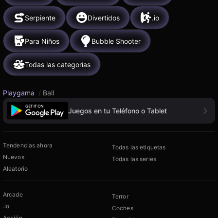
Serpiente
Divertidos
.io
Para Niños
Bubble Shooter
Todas las categorías
Playgama
/
Ball
Juegos en tu Teléfono o Tablet
Tendencias ahora
Todas las etiquetas
Nuevos
Todas las series
Aleatorio
Arcade
Terror
.io
Coches
Acción