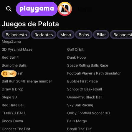
Login
Juegos de Pelota
Baloncesto
Rodantes
Mono
Bolos
Billar
Baloncest
MegaZuma
3D Pyramid Maze
Golf Orbit
Red Ball 4
Dunk Hoop
Bump the Balls
Space Rolling Balls Race
Soccer Dash
Football Player's Path Simulator
Ball Run 2048: merge number
Bubble First Place
Draw & Drop
School Of Basketball
Slope 3D
Geometry: Black Ball
Red Hide Ball
Sky Ball Racing
TENKYU BALL
Obby Football Soccer 3D
Knock Down
Balls Merge
Connect The Dot
Break The Tile