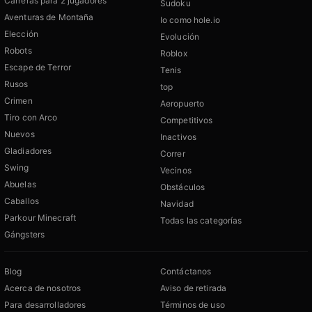
Carreras para 2 jugadores
Sudoku
Aventuras de Montaña
Io como hole.io
Elección
Evolución
Robots
Roblox
Escape de Terror
Tenis
Rusos
top
Crimen
Aeropuerto
Tiro con Arco
Competitivos
Nuevos
Inactivos
Gladiadores
Correr
Swing
Vecinos
Abuelas
Obstáculos
Caballos
Navidad
Parkour Minecraft
Todas las categorías
Gángsters
Blog
Contáctanos
Acerca de nosotros
Aviso de retirada
Para desarrolladores
Términos de uso