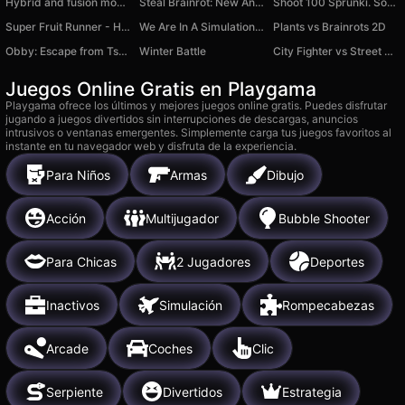
Hybrid and fusion mod. Unlocked hack
Steal Brainrot: New Animals
Shoot 100 Sprunki. Sounds from memes.
Super Fruit Runner - Hyper Casual
We Are In A Simulation Simulator
Plants vs Brainrots 2D
Obby: Escape from Tsunami Brainrot
Winter Battle
City Fighter vs Street Gang
Juegos Online Gratis en Playgama
Playgama ofrece los últimos y mejores juegos online gratis. Puedes disfrutar
jugando a juegos divertidos sin interrupciones de descargas, anuncios
intrusivos o ventanas emergentes. Simplemente carga tus juegos favoritos al
instante en tu navegador web y disfruta de la experiencia.
Para Niños
Armas
Dibujo
Acción
Multijugador
Bubble Shooter
Para Chicas
2 Jugadores
Deportes
Inactivos
Simulación
Rompecabezas
Arcade
Coches
Clic
Serpiente
Divertidos
Estrategia