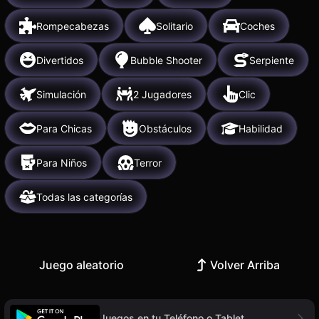
Rompecabezas
Solitario
Coches
Divertidos
Bubble Shooter
Serpiente
Simulación
2 Jugadores
Clic
Para Chicas
Obstáculos
Habilidad
Para Niños
Terror
Todas las categorías
Juego aleatorio
Volver Arriba
Juegos en tu Teléfono o Tablet