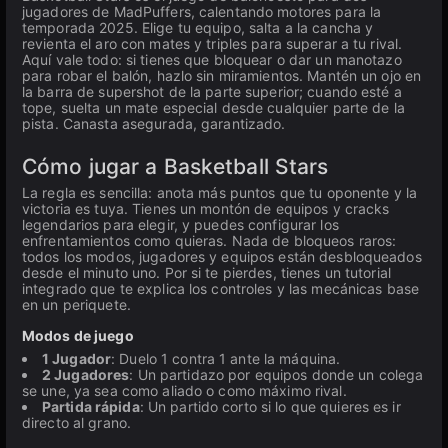
jugadores de MadPuffers, calentando motores para la
temporada 2025. Elige tu equipo, salta a la cancha y
revienta el aro con mates y triples para superar a tu rival.
Aquí vale todo: si tienes que bloquear o dar un manotazo
para robar el balón, hazlo sin miramientos. Mantén un ojo en
la barra de supershot de la parte superior; cuando esté a
tope, suelta un mate especial desde cualquier parte de la
pista. Canasta asegurada, garantizado.
Cómo jugar a Basketball Stars
La regla es sencilla: anota más puntos que tu oponente y la
victoria es tuya. Tienes un montón de equipos y cracks
legendarios para elegir, y puedes configurar los
enfrentamientos como quieras. Nada de bloqueos raros:
todos los modos, jugadores y equipos están desbloqueados
desde el minuto uno. Por si te pierdes, tienes un tutorial
integrado que te explica los controles y las mecánicas base
en un periquete.
Modos de juego
1 Jugador
: Duelo 1 contra 1 ante la máquina.
2 Jugadores
: Un partidazo por equipos donde un colega
se une, ya sea como aliado o como máximo rival.
Partida rápida
: Un partido corto si lo que quieres es ir
directo al grano.