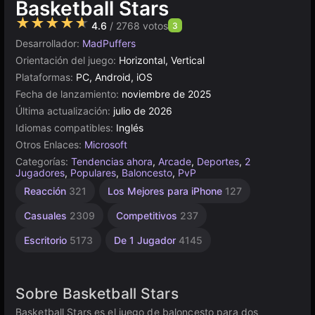
Basketball Stars
★★★★★
4.6
/ 2768 votos
3
Desarrollador:
MadPuffers
Orientación del juego:
Horizontal, Vertical
Plataformas:
PC, Android, iOS
Fecha de lanzamiento:
noviembre de 2025
Última actualización:
julio de 2026
Idiomas compatibles:
Inglés
Otros Enlaces:
Microsoft
Categorías:
Tendencias ahora
,
Arcade
,
Deportes
,
2
Jugadores
,
Populares
,
Baloncesto
,
PvP
Cronometraje
Dunking
Android
Baloncesto
Arcade
Reacción
321
Los Mejores para iPhone
127
para 2
131
para 2
10
195
jugadores
jugadores
Casuales
2309
Competitivos
237
47
6
Escritorio
5173
De 1 Jugador
4145
Sobre Basketball Stars
Basketball Stars es el juego de baloncesto para dos