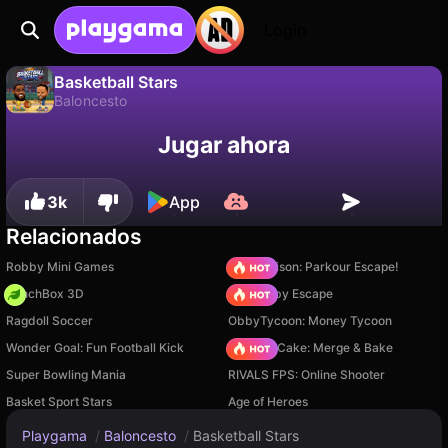
Login
Basketball Stars
Baloncesto
No
Guardar
¡Guarda el progreso!
Basketball Stars es un juego de baloncesto gratuito de MadPuffers. Juégalo en línea en Playgama.
Jugar ahora
3k
App
Relacionados
Robby Mini Games
Barry Prison: Parkour Escape!
PunchBox 3D
Your Obby Escape
Ragdoll Soccer
ObbyTycoon: Money Tycoon
Wonder Goal: Fun Football Kick
Piece of Cake: Merge & Bake
Super Bowling Mania
RIVALS FPS: Online Shooter
Basket Sport Stars
Age of Heroes
Playgama
/
Baloncesto
/
Basketball Stars