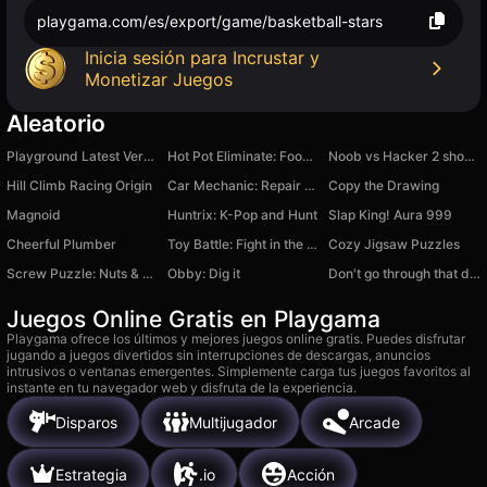
playgama.com/es/export/game/basketball-stars
Inicia sesión para Incrustar y
Monetizar Juegos
Aleatorio
Playground Latest Version
Hot Pot Eliminate: Food Match
Noob vs Hacker 2 shooter
Hill Climb Racing Origin
Car Mechanic: Repair Car!
Copy the Drawing
Magnoid
Huntrix: K-Pop and Hunt
Slap King! Aura 999
Cheerful Plumber
Toy Battle: Fight in the Arena!
Cozy Jigsaw Puzzles
Screw Puzzle: Nuts & Bolts Master
Obby: Dig it
Don't go through that door.
Juegos Online Gratis en Playgama
Playgama ofrece los últimos y mejores juegos online gratis. Puedes disfrutar
jugando a juegos divertidos sin interrupciones de descargas, anuncios
intrusivos o ventanas emergentes. Simplemente carga tus juegos favoritos al
instante en tu navegador web y disfruta de la experiencia.
Disparos
Multijugador
Arcade
Estrategia
.io
Acción