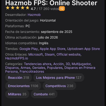
Hazmob FPS: Online Shooter
★★★★★
4.7
/ 17 260 votos
12
Desarrollador:
Hazmob
Orientación del juego:
Horizontal
Plataformas:
PC
Fecha de lanzamiento:
septiembre de 2025
Última actualización:
julio de 2026
Idiomas compatibles:
Inglés
Tiendas:
Google Play
,
Apple App Store
,
Uptodown App Store
Otros Enlaces:
Microsoft
,
Steam
,
Official website
,
HazmobFPS.io
Categorías:
Tendencias ahora
,
Acción
,
3D
,
Multijugador
,
Disparos
,
Armas
,
Geniales
,
Populares
,
Disparos en Primera
Persona
,
Francotiradores
Agilidad
Equipos
Android
Acción
Disparos de
Reacción
318
Los Mejores para iPhone
127
francotirador
2594
de
131
47
lucha
20
Emocionantes
1106
Competitivos
236
83
Militares
35
Combate
441