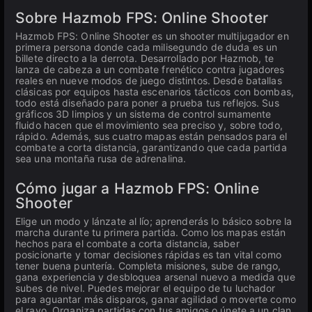
Sobre Hazmob FPS: Online Shooter
Hazmob FPS: Online Shooter es un shooter multijugador en
primera persona donde cada milisegundo de duda es un
billete directo a la derrota. Desarrollado por Hazmob, te
lanza de cabeza a un combate frenético contra jugadores
reales en nueve modos de juego distintos. Desde batallas
clásicas por equipos hasta escenarios tácticos con bombas,
todo está diseñado para poner a prueba tus reflejos. Sus
gráficos 3D limpios y un sistema de control sumamente
fluido hacen que el movimiento sea preciso y, sobre todo,
rápido. Además, sus cuatro mapas están pensados para el
combate a corta distancia, garantizando que cada partida
sea una montaña rusa de adrenalina.
Cómo jugar a Hazmob FPS: Online
Shooter
Elige un modo y lánzate al lío; aprenderás lo básico sobre la
marcha durante tu primera partida. Como los mapas están
hechos para el combate a corta distancia, saber
posicionarte y tomar decisiones rápidas es tan vital como
tener buena puntería. Completa misiones, sube de rango,
gana experiencia y desbloquea arsenal nuevo a medida que
subes de nivel. Puedes mejorar el equipo de tu luchador
para aguantar más disparos, ganar agilidad o moverte como
el rayo. Organiza partidas con tus amigos o únete a un clan