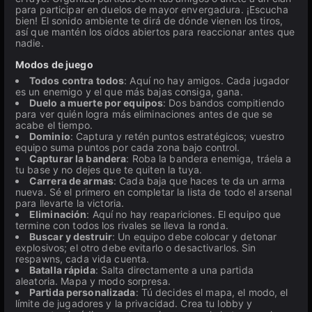
para participar en duelos de mayor envergadura. ¡Escucha
bien! El sonido ambiente te dirá de dónde vienen los tiros,
así que mantén los oídos abiertos para reaccionar antes que
nadie.
Modos de juego
Todos contra todos
: Aquí no hay amigos. Cada jugador
es un enemigo y el que más bajas consiga, gana.
Duelo a muerte por equipos
: Dos bandos compitiendo
para ver quién logra más eliminaciones antes de que se
acabe el tiempo.
Dominio
: Captura y retén puntos estratégicos; vuestro
equipo suma puntos por cada zona bajo control.
Capturar la bandera
: Roba la bandera enemiga, tráela a
tu base y no dejes que te quiten la tuya.
Carrera de armas
: Cada baja que haces te da un arma
nueva. Sé el primero en completar la lista de todo el arsenal
para llevarte la victoria.
Eliminación
: Aquí no hay reapariciones. El equipo que
termine con todos los rivales se lleva la ronda.
Buscar y destruir
: Un equipo debe colocar y detonar
explosivos; el otro debe evitarlo o desactivarlos. Sin
respawns, cada vida cuenta.
Batalla rápida
: Salta directamente a una partida
aleatoria. Mapa y modo sorpresa.
Partida personalizada
: Tú decides el mapa, el modo, el
límite de jugadores y la privacidad. Crea tu lobby y