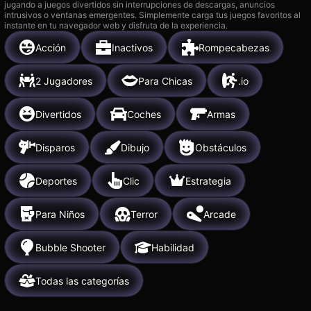
jugando a juegos divertidos sin interrupciones de descargas, anuncios
intrusivos o ventanas emergentes. Simplemente carga tus juegos favoritos al
instante en tu navegador web y disfruta de la experiencia.
Acción
Inactivos
Rompecabezas
2 Jugadores
Para Chicas
.io
Divertidos
Coches
Armas
Disparos
Dibujo
Obstáculos
Deportes
Clic
Estrategia
Para Niños
Terror
Arcade
Bubble Shooter
Habilidad
Todas las categorías