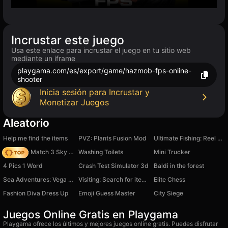
Incrustar este juego
Usa este enlace para incrustar el juego en tu sitio web
mediante un iframe
playgama.com/es/export/game/hazmob-fps-online-
shooter
Inicia sesión para Incrustar y
Monetizar Juegos
Aleatorio
Help me find the items
PVZ: Plants Fusion Mod
Ultimate Fishing: Reel Catch
Diamant: Match 3 Sky Story
Washing Toilets
Mini Trucker
4 Pics 1 Word
Crash Test Simulator 3d
Baldi in the forest
Sea Adventures: Vega Mix
Visiting: Search for items
Elite Chess
Fashion Diva Dress Up
Emoji Guess Master
City Siege
Juegos Online Gratis en Playgama
Playgama ofrece los últimos y mejores juegos online gratis. Puedes disfrutar