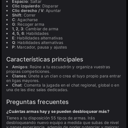
Espacio
: Saltar
Clic izquierdo
: Disparar
Clic derecho / V
: Apuntar
Shift
: Correr
C
: Agacharse
G
: Recoger arma
1, 2, 3
: Cambiar de arma
4, 5, 6
: Habilidades
E
: Habilidades alternativas
Q
: Habilidades alternativas
P
: Marcador, pausa y ajustes
Características principales
Amigos
: Reúne a tu escuadrón y organiza vuestras
propias competiciones.
Clanes
: Únete a un clan o crea el tuyo propio para entrar
en ligas mayores.
Chat
: Comenta la jugada en el chat regional, global o en
una de las diez salas dedicadas.
Preguntas frecuentes
¿Cuántas armas hay y se pueden desbloquear más?
Tienes a tu disposición 55 tipos de armas. Irás
desbloqueando nuevo equipo a medida que subas de nivel
y ganes experiencia, además de poder potenciar y mejorar