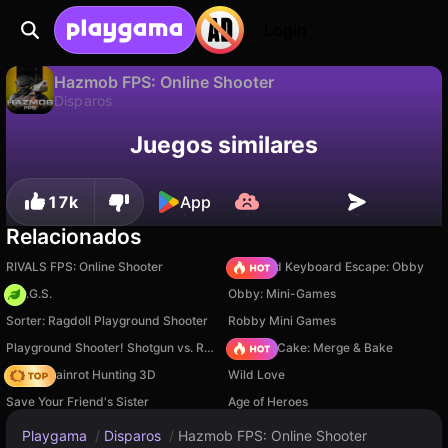
Login
Hazmob FPS: Online Shooter
Disparos
Disponible solo en PC
Hazmob FPS: Online Shooter es un juego de disparos gratuito de Hazmob. Juégalo en línea en Playgama.
Juegos similares
17k
App
Relacionados
RIVALS FPS: Online Shooter
+1 Speed Keyboard Escape: Obby
H.O.G.S.
Obby: Mini-Games
Sorter: Ragdoll Playground Shooter
Robby Mini Games
Playground Shooter! Shotgun vs. Ragdolls!
Piece of Cake: Merge & Bake
Italian Brainrot Hunting 3D
Wild Love
Save Your Friend's Sister
Age of Heroes
Playgama
/
Disparos
/
Hazmob FPS: Online Shooter