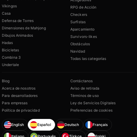
Vikingos
RPG de Acción
Casa
Checkers
Defensa de Torres
Surfistas
Dimensiones de Mahjong
Aparcamiento
Dibujos Animados
Survivors-likes
Hadas
Obstáculos
Bicicletas
Navidad
Combina 3
Todas las categorías
Undertale
Blog
Contáctanos
Acerca de nosotros
Aviso de retirada
Para desarrolladores
Términos de uso
Para empresas
Ley de Servicios Digitales
Política de privacidad
Preferencias de cookies
English
Español
Deutsch
Français
Italiano
Português
Türkçe
Polski