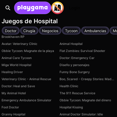
Login
Juegos de Hospital
Doctor
Cirugía
Negocios
Tycoon
Ambulancias
Mo
Brookhaven RP
Avatar: Veterinary Clinic
Animal Hospital
Obbie Tycoon: Magnate de la playa
Flat Zombies: Survival Shooter
Animal Care Tycoon
Doctor: Emergency Car
Miga World Hospital
Diseño y personajes
Healing Driver
Funny Bone Surgery
Veterinary Clinic - Animal Rescue
Boo, Scared - Creepy Stories: Madhouse Escape
Doctor: Heal and Save
Health Clinic
My Animal Hotel
The 911 Rescue Service
Emergency Ambulance Simulator
Obbie Tycoon: Magnate del dinero
Foot Doctor
Hospital Kissing
Granny Hospital
Animal Doctor Simulator: Idle