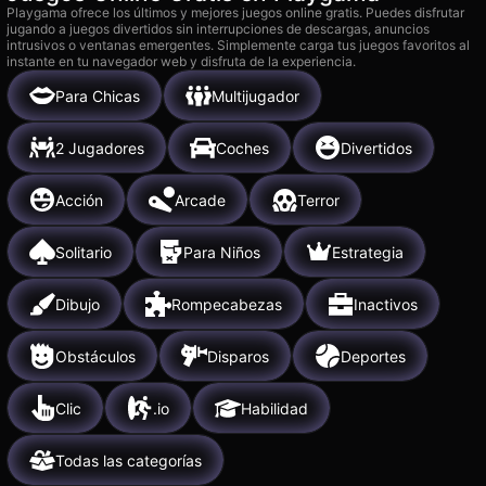
Playgama ofrece los últimos y mejores juegos online gratis. Puedes disfrutar
jugando a juegos divertidos sin interrupciones de descargas, anuncios
intrusivos o ventanas emergentes. Simplemente carga tus juegos favoritos al
instante en tu navegador web y disfruta de la experiencia.
Para Chicas
Multijugador
2 Jugadores
Coches
Divertidos
Acción
Arcade
Terror
Solitario
Para Niños
Estrategia
Dibujo
Rompecabezas
Inactivos
Obstáculos
Disparos
Deportes
Clic
.io
Habilidad
Todas las categorías