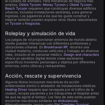
el cuidado de animales. Para mecánicas de negocio más
amplias,
Obbie Tycoon: Money Tycoon
y
Obbie Tycoon:
Beach Tycoon
requieren que construyas diversos edificios
urbanos, incluidas instalaciones sanitarias, para generar
ingresos. Los jugadores a los que les guste construir y
mejorar también pueden explorar otros títulos relacionados
en
Tycoon
o
Negocios
.
Roleplay y simulación de vida
Los juegos de rol proporcionan entornos de mundo abierto
donde puedes interactuar con diferentes profesiones y
ubicaciones urbanas. En
Brookhaven RP
, recorres una
ciudad moderna, conduces vehículos y trabajas en diversos
roles, incluido el de personal médico.
Design and characters
ofrece un sandbox digital donde creas escenarios
específicos moviendo personajes y objetos por diferentes
entornos, como clínicas y restaurantes.
Acción, rescate y supervivencia
Algunos títulos incorporan mecánicas de acción
ambientadas dentro o alrededor de instalaciones médicas.
Healing Driver
requiere que navegues por el tráfico de la
ciudad, recojas pacientes y los transportes al Hospital antes
de que se agote el tiempo. Los fans de este estilo pueden
encontrar mecánicas similares en
Ambulancias
.
Alternativamente, juegos como
Flat Zombies: Survival