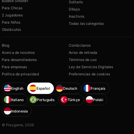
Bubble Shooter
Solitario
Para Chicas
Dibujo
2 Jugadores
Inactivos
Para Niños
Todas las categorías
Obstáculos
Blog
Contáctanos
Acerca de nosotros
Aviso de retirada
Para desarrolladores
Términos de uso
Para empresas
Ley de Servicios Digitales
Política de privacidad
Preferencias de cookies
English
Español
Deutsch
Français
Italiano
Português
Türkçe
Polski
Indonesia
© Playgama, 2026