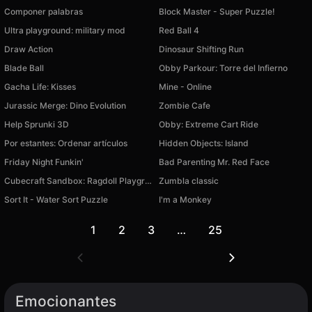
Componer palabras
Block Master - Super Puzzle!
Ultra playground: military mod
Red Ball 4
Draw Action
Dinosaur Shifting Run
Blade Ball
Obby Parkour: Torre del Infierno
Gacha Life: Kisses
Mine - Online
Jurassic Merge: Dino Evolution
Zombie Cafe
Help Sprunki 3D
Obby: Extreme Cart Ride
Por estantes: Ordenar artículos
Hidden Objects: Island
Friday Night Funkin'
Bad Parenting Mr. Red Face
Cubecraft Sandbox: Ragdoll Playground
Zumbla classic
Sort It - Water Sort Puzzle
I'm a Monkey
1
2
3
…
25
Emocionantes