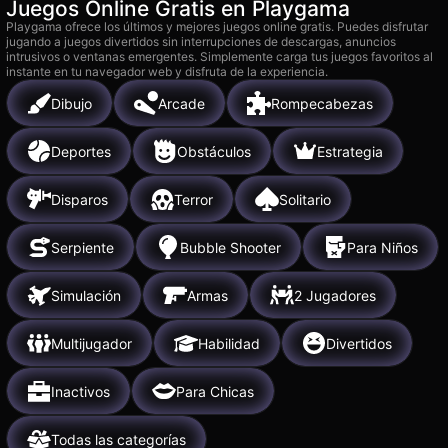
Juegos Online Gratis en Playgama
Playgama ofrece los últimos y mejores juegos online gratis. Puedes disfrutar
jugando a juegos divertidos sin interrupciones de descargas, anuncios
intrusivos o ventanas emergentes. Simplemente carga tus juegos favoritos al
instante en tu navegador web y disfruta de la experiencia.
Dibujo
Arcade
Rompecabezas
Deportes
Obstáculos
Estrategia
Disparos
Terror
Solitario
Serpiente
Bubble Shooter
Para Niños
Simulación
Armas
2 Jugadores
Multijugador
Habilidad
Divertidos
Inactivos
Para Chicas
Todas las categorías