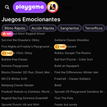
Login
Juegos Emocionantes
Ritmo Rápido
Acción Rápida
Sangrientos
Terroríficos
Playground Man! Ragdoll Show!
Survive the Disasters: Obby
Solitaire Classic Klondike
Five Nights at Freddy's Playground Sandbox
Deadly Descent
Speed per Click: Obby
Robby: Escape The Rooms
Bubble Pop Classic
Ball Sort Puzzle - Color Sort
Domino Playground
Build an Aquapark
Blocks Shooter 3D! Run, Shoot, Merge Weapons!
Find the Differences: Winter tale
M5 CS Winter Drift
FreeCell - Classic Solitaire
Mahjong Classic Master
Baldi
Football: Robots vs Zombies, World Cup!
Sprunki 3D Playground Sandbox Brainrot Zombie
Ragdoll Racing: Extreme Downhill!
Find The Pets
Sprunki Punch: Hit and Win!
Faster but surely