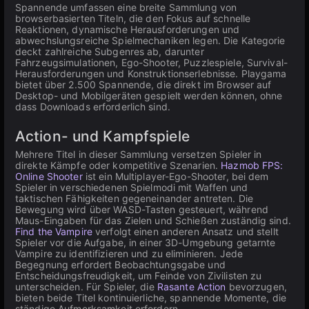
Spannende umfassen eine breite Sammlung von
browserbasierten Titeln, die den Fokus auf schnelle
Reaktionen, dynamische Herausforderungen und
abwechslungsreiche Spielmechaniken legen. Die Kategorie
deckt zahlreiche Subgenres ab, darunter
Fahrzeugsimulationen, Ego-Shooter, Puzzlespiele, Survival-
Herausforderungen und Konstruktionserlebnisse. Playgama
bietet über 2.500 Spannende, die direkt im Browser auf
Desktop- und Mobilgeräten gespielt werden können, ohne
dass Downloads erforderlich sind.
Action- und Kampfspiele
Mehrere Titel in dieser Sammlung versetzen Spieler in
direkte Kämpfe oder kompetitive Szenarien.
Hazmob FPS:
Online Shooter
ist ein Multiplayer-Ego-Shooter, bei dem
Spieler in verschiedenen Spielmodi mit Waffen und
taktischen Fähigkeiten gegeneinander antreten. Die
Bewegung wird über WASD-Tasten gesteuert, während
Maus-Eingaben für das Zielen und Schießen zuständig sind.
Find the Vampire
verfolgt einen anderen Ansatz und stellt
Spieler vor die Aufgabe, in einer 3D-Umgebung getarnte
Vampire zu identifizieren und zu eliminieren. Jede
Begegnung erfordert Beobachtungsgabe und
Entscheidungsfreudigkeit, um Feinde von Zivilisten zu
unterscheiden. Für Spieler, die
Rasante Action
bevorzugen,
bieten beide Titel kontinuierliche, spannende Momente, die
ständige Aufmerksamkeit erfordern.