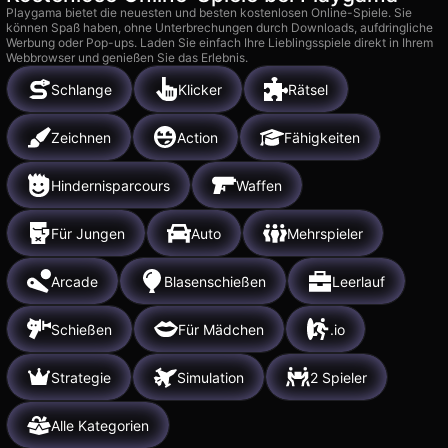
Playgama bietet die neuesten und besten kostenlosen Online-Spiele. Sie
können Spaß haben, ohne Unterbrechungen durch Downloads, aufdringliche
Werbung oder Pop-ups. Laden Sie einfach Ihre Lieblingsspiele direkt in Ihrem
Webbrowser und genießen Sie das Erlebnis.
Schlange
Klicker
Rätsel
Zeichnen
Action
Fähigkeiten
Hindernisparcours
Waffen
Für Jungen
Auto
Mehrspieler
Arcade
Blasenschießen
Leerlauf
Schießen
Für Mädchen
.io
Strategie
Simulation
2 Spieler
Alle Kategorien