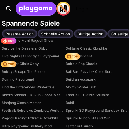
Login
Spannende Spiele
Rasante Action
Schnelle Action
Blutige Action
Gruselige
Playground Man! Ragdoll Show!
Survive the Disasters: Obby
Solitaire Classic Klondike
Five Nights at Freddy's Playground Sandbox
Deadly Descent
Speed per Click: Obby
Bubble Pop Classic
Robby: Escape The Rooms
Ball Sort Puzzle - Color Sort
Domino Playground
Build an Aquapark
Find the Differences: Winter tale
M5 CS Winter Drift
Blocks Shooter 3D! Run, Shoot, Merge Weapons!
FreeCell - Classic Solitaire
Mahjong Classic Master
Baldi
Football: Robots vs Zombies, World Cup!
Sprunki 3D Playground Sandbox Brainrot Zombie
Ragdoll Racing: Extreme Downhill!
Sprunki Punch: Hit and Win!
Ultra playground: military mod
Faster but surely