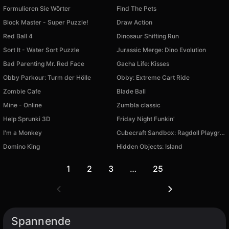
Formulieren Sie Wörter
Find The Pets
Block Master - Super Puzzle!
Draw Action
Red Ball 4
Dinosaur Shifting Run
Sort It - Water Sort Puzzle
Jurassic Merge: Dino Evolution
Bad Parenting Mr. Red Face
Gacha Life: Kisses
Obby Parkour: Turm der Hölle
Obby: Extreme Cart Ride
Zombie Cafe
Blade Ball
Mine - Online
Zumbla classic
Help Sprunki 3D
Friday Night Funkin'
I'm a Monkey
Cubecraft Sandbox: Ragdoll Playground
Domino King
Hidden Objects: Island
1
2
3
…
25
Spannende