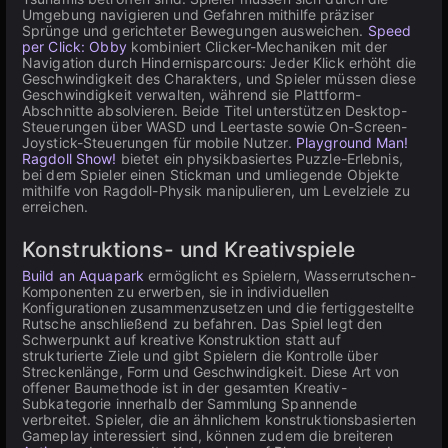
Umgebung navigieren und Gefahren mithilfe präziser
Sprünge und gerichteter Bewegungen ausweichen.
Speed
per Click: Obby
kombiniert Clicker-Mechaniken mit der
Navigation durch Hindernisparcours: Jeder Klick erhöht die
Geschwindigkeit des Charakters, und Spieler müssen diese
Geschwindigkeit verwalten, während sie Plattform-
Abschnitte absolvieren. Beide Titel unterstützen Desktop-
Steuerungen über WASD und Leertaste sowie On-Screen-
Joystick-Steuerungen für mobile Nutzer.
Playground Man!
Ragdoll Show!
bietet ein physikbasiertes Puzzle-Erlebnis,
bei dem Spieler einen Stickman und umliegende Objekte
mithilfe von Ragdoll-Physik manipulieren, um Levelziele zu
erreichen.
Konstruktions- und Kreativspiele
Build an Aquapark
ermöglicht es Spielern, Wasserrutschen-
Komponenten zu erwerben, sie in individuellen
Konfigurationen zusammenzusetzen und die fertiggestellte
Rutsche anschließend zu befahren. Das Spiel legt den
Schwerpunkt auf kreative Konstruktion statt auf
strukturierte Ziele und gibt Spielern die Kontrolle über
Streckenlänge, Form und Geschwindigkeit. Diese Art von
offener Baumethode ist in der gesamten Kreativ-
Subkategorie innerhalb der Sammlung Spannende
verbreitet. Spieler, die an ähnlichem konstruktionsbasierten
Gameplay interessiert sind, können zudem die breiteren