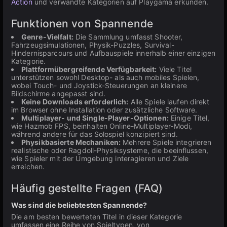
Action
und verwandte Kategorien auf Playgama erkunden.
Funktionen von Spannende
Genre-Vielfalt:
Die Sammlung umfasst Shooter,
Fahrzeugsimulationen, Physik-Puzzles, Survival-
Hindernisparcours und Aufbauspiele innerhalb einer einzigen
Kategorie.
Plattformübergreifende Verfügbarkeit:
Viele Titel
unterstützen sowohl Desktop- als auch mobiles Spielen,
wobei Touch- und Joystick-Steuerungen an kleinere
Bildschirme angepasst sind.
Keine Downloads erforderlich:
Alle Spiele laufen direkt
im Browser ohne Installation oder zusätzliche Software.
Multiplayer- und Single-Player-Optionen:
Einige Titel,
wie Hazmob FPS, beinhalten Online-Multiplayer-Modi,
während andere für das Solospiel konzipiert sind.
Physikbasierte Mechaniken:
Mehrere Spiele integrieren
realistische oder Ragdoll-Physiksysteme, die beeinflussen,
wie Spieler mit der Umgebung interagieren und Ziele
erreichen.
Häufig gestellte Fragen (FAQ)
Was sind die beliebtesten Spannende?
Die am besten bewerteten Titel in dieser Kategorie
umfassen eine Reihe von Spieltypen, von