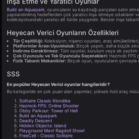
İnşa Etme ve Yaratıcı Oyunlar
Build an Aquapark
, oyuncuların su kaydırağı parçaları satın alm
yapılandırılmış hedeflerden çok yaratıcı inşa etmeye odaklanır ve
koleksiyonundaki yaratıcı alt türde yaygındır. Benzer inşa taban
Heyecan Verici Oyunların Özellikleri
Tür Çeşitliliği:
Koleksiyon; nişancı oyunları, araç simülatörleri
Platformlar Arası Uyumluluk:
Birçok yapım, daha küçük ekra
İndirme Gerektirmez:
Tüm oyunlar, kurulum veya ek yazılım g
Çok Oyunculu ve Tek Oyunculu Seçenekleri:
Hazmob FPS gibi
Fizik Tabanlı Mekanikler:
Birçok oyun, oyuncuların çevreyle et
SSS
En popüler Heyecan Verici oyunlar hangileridir?
Bu kategoride en çok puan alan yapımlar, yüksek hızlı araç mücade
Solitaire Classic Klondike
Hazmob FPS: Online Shooter
Obby Parkour: Tower of Hell
Build an Aquapark
Deadly Descent
Hidden Objects: Island
Playground Man! Ragdoll Show!
FreeCell - Classic Solitaire