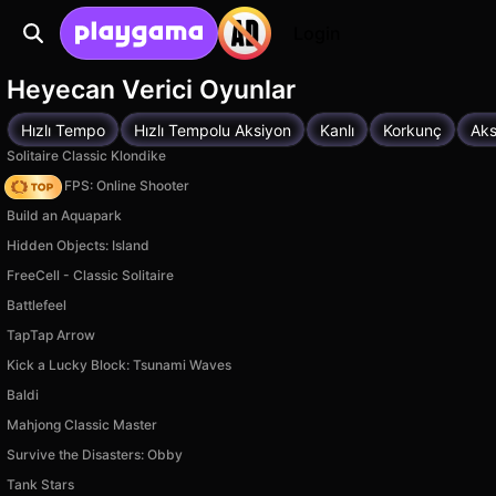
Login
Heyecan Verici Oyunlar
Hızlı Tempo
Hızlı Tempolu Aksiyon
Kanlı
Korkunç
Aks
Solitaire Classic Klondike
Hazmob FPS: Online Shooter
Build an Aquapark
Hidden Objects: Island
FreeCell - Classic Solitaire
Battlefeel
TapTap Arrow
Kick a Lucky Block: Tsunami Waves
Baldi
Mahjong Classic Master
Survive the Disasters: Obby
Tank Stars