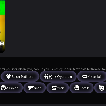
rdi yok, itici reklam yok, pop-up yok. Favori oyunlarını tarayıcıda bir tıkla aç, ta
Balon Patlatma
Çok Oyunculu
Kızlar İçin
Aksiyon
Silah
Yılan
Komik