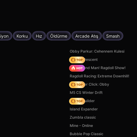
iyon
Korku
Hız
Öldürme
Arcade Atış
Smash
Obby Parkur: Cehennem Kulesi
Deadly Descent
Playground Man! Ragdoll Show!
Ragdoll Racing: Extreme Downhill!
Speed per Click: Obby
M5 CS Winter Drift
Bridge Builder
Island Expander
Zumbla classic
Mine - Online
Bubble Pop Classic