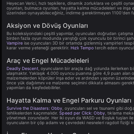
Heyecan Verici, hızlı tepkilere, dinamik zorluklara ve çeşitli oyn
oyunları, bulmaca oyunları, hayatta kalma mücadeleleri ve inşa
üzerinden oynayabileceğiniz, indirme gerektirmeyen 1100'den f
Aksiyon ve Dövüş Oyunları
Bu koleksiyondaki çeşitli yapımlar, oyuncuları doğrudan çatışma v
birden fazla oyun modunda yarıştığı çok oyunculu bir birinci şahıs
Vampire
ise oyuncuları 3D bir ortamda gizlenmiş vampirleri tespit
karar verme yeteneği gerektirir.
Hızlı Tempo
tercih eden oyuncula
Araç ve Engel Mücadeleleri
Deadly Descent
, oyuncuların bir araçla dağ yolunda ilerlerken 
ulaşmaktır. Yaklaşık 4.000 oyuncu puanına göre 4,9 puan alan
malzemelerden köprüler inşa eder ve ardından yapının üzerinden 
önce yük dağılımını ve malzeme seçimini dikkate almasını gerekti
yapımları da keşfedebilirler.
Hayatta Kalma ve Engel Parkuru Oyunları
Survive the Disasters: Obby
, oyuncuları sel ve tsunami gibi doğa
tehlikelerden kaçınmalıdır.
Speed per Click: Obby
, tıklama mekan
yönetmek zorundadır. Her iki oyun da WASD ve Boşluk tuşları ile ma
oyuncuların bir çöp adamı ve çevredeki nesneleri ragdoll fiziği 