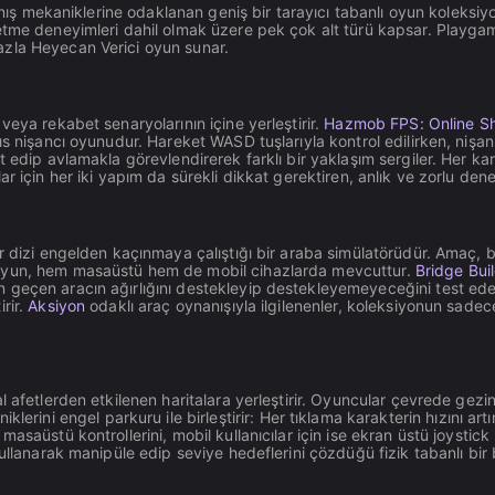
anış mekaniklerine odaklanan geniş bir tarayıcı tabanlı oyun koleksiyon
 etme deneyimleri dahil olmak üzere pek çok alt türü kapsar. Playg
azla Heyecan Verici oyun sunar.
eya rekabet senaryolarının içine yerleştirir.
Hazmob FPS: Online Sh
 nişancı oyunudur. Hareket WASD tuşlarıyla kontrol edilirken, nişan a
 edip avlamakla görevlendirerek farklı bir yaklaşım sergiler. Her kar
r için her iki yapım da sürekli dikkat gerektiren, anlık ve zorlu den
bir dizi engelden kaçınmaya çalıştığı bir araba simülatörüdür. Amaç,
 oyun, hem masaüstü hem de mobil cihazlarda mevcuttur.
Bridge Bui
geçen aracın ağırlığını destekleyip destekleyemeyeceğini test eder
rir.
Aksiyon
odaklı araç oynanışıyla ilgilenenler, koleksiyonun sa
l afetlerden etkilenen haritalara yerleştirir. Oyuncular çevrede gezi
iklerini engel parkuru ile birleştirir: Her tıklama karakterin hızını a
saüstü kontrollerini, mobil kullanıcılar için ise ekran üstü joystick 
kullanarak manipüle edip seviye hedeflerini çözdüğü fizik tabanlı bi