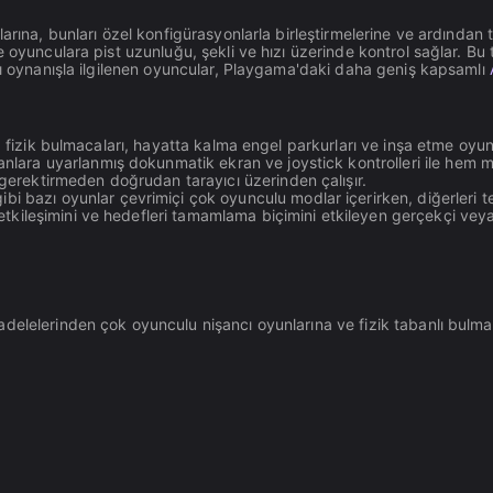
alarına, bunları özel konfigürasyonlarla birleştirmelerine ve ardınd
 oyunculara pist uzunluğu, şekli ve hızı üzerinde kontrol sağlar. Bu
lı oynanışla ilgilenen oyuncular, Playgama'daki daha geniş kapsamlı
, fizik bulmacaları, hayatta kalma engel parkurları ve inşa etme oyunl
nlara uyarlanmış dokunmatik ekran ve joystick kontrolleri ile hem 
erektirmeden doğrudan tarayıcı üzerinden çalışır.
 bazı oyunlar çevrimiçi çok oyunculu modlar içerirken, diğerleri tek
kileşimini ve hedefleri tamamlama biçimini etkileyen gerçekçi veya ra
lelerinden çok oyunculu nişancı oyunlarına ve fizik tabanlı bulmacal