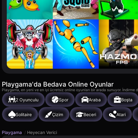
Playgama'da Bedava Online Oyunlar
Playgama, en yeni ve en iyi ücretsiz online oyunları bir arada sunuyor. İndirme de
2 Oyunculu
Spor
Araba
Boşta
Solitaire
Çizim
Beceri
Atari
Playgama
/
Heyecan Verici