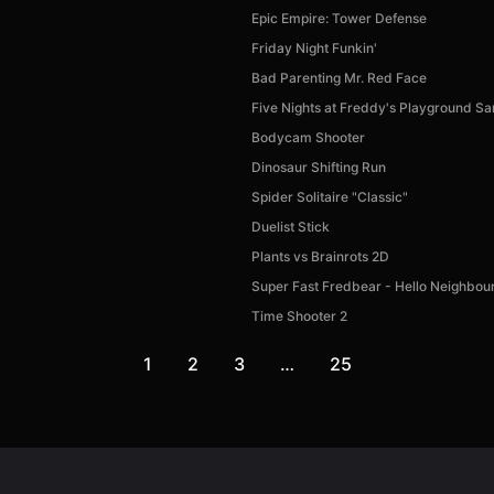
Epic Empire: Tower Defense
Friday Night Funkin'
Bad Parenting Mr. Red Face
Five Nights at Freddy's Playground S
Bodycam Shooter
Dinosaur Shifting Run
Spider Solitaire "Classic"
Duelist Stick
Plants vs Brainrots 2D
Super Fast Fredbear - Hello Neighbou
Time Shooter 2
1
2
3
…
25