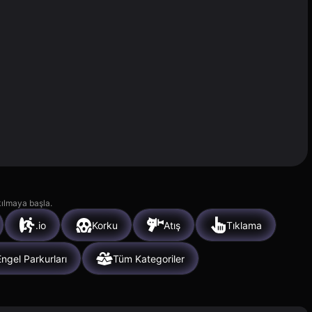
kılmaya başla.
.io
Korku
Atış
Tıklama
Engel Parkurları
Tüm Kategoriler