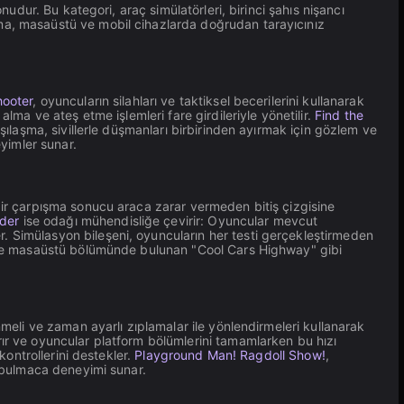
udur. Bu kategori, araç simülatörleri, birinci şahıs nişancı
ama, masaüstü ve mobil cihazlarda doğrudan tarayıcınız
ooter
, oyuncuların silahları ve taktiksel becerilerini kullanarak
lma ve ateş etme işlemleri fare girdileriyle yönetilir.
Find the
şılaşma, sivillerle düşmanları birbirinden ayırmak için gözlem ve
eyimler sunar.
 bir çarpışma sonucu araca zarar vermeden bitiş çizgisine
lder
ise odağı mühendisliğe çevirir: Oyuncular mevcut
. Simülasyon bileşeni, oyuncuların her testi gerçekleştirmeden
dece masaüstü bölümünde bulunan "Cool Cars Highway" gibi
nmeli ve zaman ayarlı zıplamalar ile yönlendirmeleri kullanarak
rtırır ve oyuncular platform bölümlerini tamamlarken bu hızı
kontrollerini destekler.
Playground Man! Ragdoll Show!
,
r bulmaca deneyimi sunar.