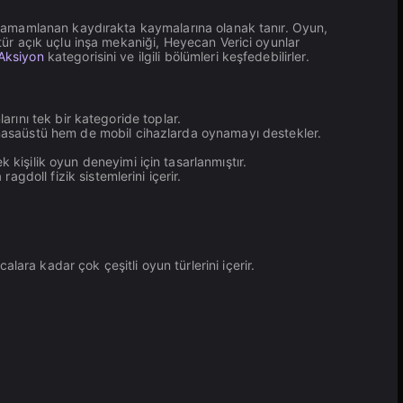
an tamamlanan kaydırakta kaymalarına olanak tanır. Oyun,
 tür açık uçlu inşa mekaniği, Heyecan Verici oyunlar
Aksiyon
kategorisini ve ilgili bölümleri keşfedebilirler.
arını tek bir kategoride toplar.
masaüstü hem de mobil cihazlarda oynamayı destekler.
 kişilik oyun deneyimi için tasarlanmıştır.
gdoll fizik sistemlerini içerir.
ara kadar çok çeşitli oyun türlerini içerir.