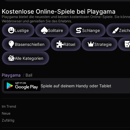
Kostenlose Online-Spiele bei Playgama
Playgama bietet die neuesten und besten kostenlosen Online-Spiele. Sie könne
Webbrowser und genießen Sie das Erlebnis.
Lustige
Solitaire
Schlange
Zeich
Blasenschießen
Rätsel
Strategie
Alle Kategorien
Playgama
/
Ball
Spiele auf deinem Handy oder Tablet
Im Trend
Neue
Zufällig