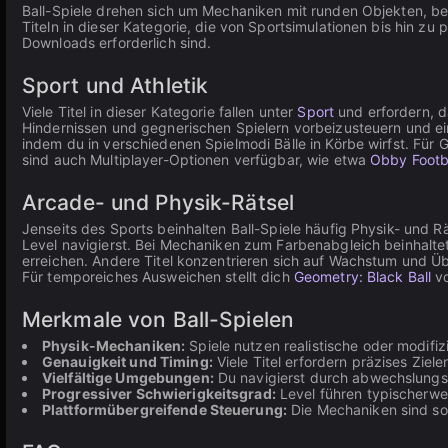
Ball-Spiele drehen sich um Mechaniken mit runden Objekten, b
Titeln in dieser Kategorie, die von Sportsimulationen bis hin z
Downloads erforderlich sind.
Sport und Athletik
Viele Titel in dieser Kategorie fallen unter
Sport
und erfordern, da
Hindernissen und gegnerischen Spielern vorbeizusteuern und ein
indem du in verschiedenen Spielmodi Bälle in Körbe wirfst. Für
sind auch Multiplayer-Optionen verfügbar, wie etwa
Obby Footb
Arcade- und Physik-Rätsel
Jenseits des Sports beinhalten Ball-Spiele häufig Physik- und 
Level navigierst. Bei Mechaniken zum Farbenabgleich beinhalte
erreichen. Andere Titel konzentrieren sich auf Wachstum und Ü
Für temporeiches Ausweichen stellt dich
Geometry: Black Ball
vo
Merkmale von Ball-Spielen
Physik-Mechaniken:
Spiele nutzen realistische oder modifiz
Genauigkeit und Timing:
Viele Titel erfordern präzises Zie
Vielfältige Umgebungen:
Du navigierst durch abwechslungsr
Progressiver Schwierigkeitsgrad:
Level führen typischerwei
Plattformübergreifende Steuerung:
Die Mechaniken sind sow