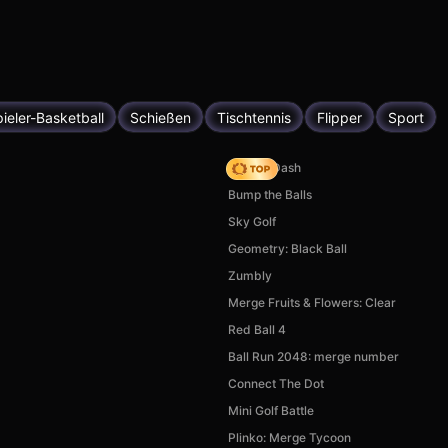
ieler-Basketball
Schießen
Tischtennis
Flipper
Sport
Soccer Dash
Bump the Balls
Sky Golf
Geometry: Black Ball
Zumbly
Merge Fruits & Flowers: Clear
Red Ball 4
Ball Run 2048: merge number
Connect The Dot
Mini Golf Battle
Plinko: Merge Tycoon