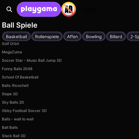
Login
Ball Spiele
Basketball
Rollenspiele
Affen
Bowling
Billard
2-Sp
Golf Orbit
MegaZuma
Soccer Star - Music Ball Jump 3D
Funny Balls 2048
School Of Basketball
Balls: Ricochet!
Slope 3D
Sky Balls 3D
Obby Football Soccer 3D
Balls - wall to wall
Ball Balls
Stack Ball 3D