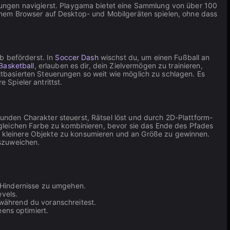
bungen navigierst. Playgama bietet eine Sammlung von über 100
 deinem Browser auf Desktop- und Mobilgeräten spielen, ohne dass
rb beförderst. In
Soccer Dash
wischst du, um einen Fußball an
Basketball
, erlauben es dir, dein Zielvermögen zu trainieren,
eitbasierten Steuerungen so weit wie möglich zu schlagen. Es
Spieler antrittst.
runden Charakter steuerst, Rätsel löst und durch 2D-Plattform-
gleichen Farbe zu kombinieren, bevor sie das Ende des Pfades
m kleinere Objekte zu konsumieren und an Größe zu gewinnen.
szuweichen.
r Hindernisse zu umgehen.
vels.
 während du voranschreitest.
ens optimiert.