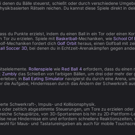
ei denen du Bälle steuerst, schießt oder durch verschiedene Umge
u physikbasierten Rätseln reichen. Du kannst diese Spiele direkt in
ss du Punkte erzielst, indem du einen Ball in ein Tor oder einen Ko
 Tor zu erzielen. Spiele mit
Basketball
-Mechaniken, wie
School Of 
 Golf-Mechaniken fordert dich
Golf Orbit
heraus, einen Golfball mit z
all Soccer 3D
, bei denen du in Echtzeit-Arenakämpfen gegen andere 
Rätselelemente.
Rollenspiele
wie
Red Ball 4
erfordern, dass du einen 
t
Zumbly
das Schießen von farbigen Bällen, um drei oder mehr der 
berleben; in
Ball Eating Simulator
navigierst du durch eine Arena, u
r die Aufgabe, Hindernissen durch das Ändern der Schwerkraft au
ierte Schwerkraft-, Impuls- und Kollisionsphysik.
len oder zeitlich abgestimmte Steuerungen, um Tore zu erzielen ode
eiche Schauplätze, von 3D-Sportarenen bis hin zu 2D-Plattform-Le
se neue Hindernisse ein und erfordern schnellere Reaktionszeiten,
ohl für Maus- und Tastatureingaben als auch für mobile Touchscre