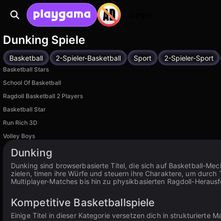
Login
Dunking Spiele
Basketball
2-Spieler-Basketball
Sport
2-Spieler-Sport
Basketball Stars
School Of Basketball
Ragdoll Basketball 2 Players
Basketball Star
Run Rich 3D
Volley Boys
Dunking
Dunking sind browserbasierte Titel, die sich auf Basketball-M
zielen, timen ihre Würfe und steuern ihre Charaktere, um durch
Multiplayer-Matches bis hin zu physikbasierten Ragdoll-Herausf
Kompetitive Basketballspiele
Einige Titel in dieser Kategorie versetzen dich in strukturie