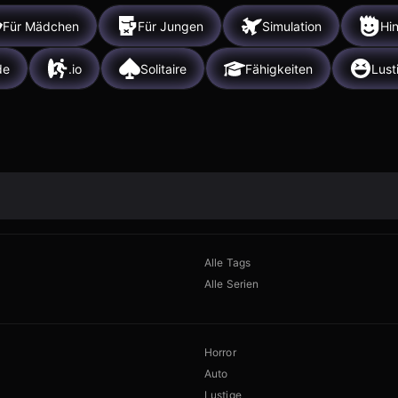
Für Mädchen
Für Jungen
Simulation
Hi
de
.io
Solitaire
Fähigkeiten
Lust
Alle Tags
Alle Serien
Horror
Auto
Lustige