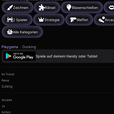
Zeichnen
Rätsel
Blasenschießen
2 Spieler
Strategie
Waffen
Arca
Alle Kategorien
Playgama
/
Dunking
Spiele auf deinem Handy oder Tablet
Im Trend
Neue
Zufällig
Arcade
.io
Action