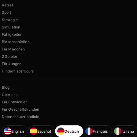
Rätsel
Sport
Strategie
Simulation
Fähigkeiten
Blasenschießen
Für Mädchen
2 Spieler
Für Jungen
Hindernisparcours
Blog
Über uns
Für Entwickler
Für Geschäftskunden
Datenschutzrichtlinie
English
Español
Deutsch
Français
Italiano