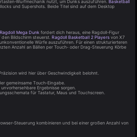
Leertasten-Wurfmechanik nutzt, um Dunks auszuführen.
Basketball
, Blocks und Supershots. Beide Titel sind auf dem Desktop
Ragdoll Mega Dunk
fordert dich heraus, eine Ragdoll-Figur
 den Bildschirm steuerst.
Ragdoll Basketball 2 Players
von X7
nkonventionelle Würfe auszuführen. Für einen strukturierteren
nzten Anzahl an Bällen per Touch- oder Drag-Steuerung Körbe
Präzision wird hier über Geschwindigkeit belohnt.
 oder gemeinsame Touch-Eingabe.
ür unvorhersehbare Ergebnisse sorgen.
erungsschemata für Tastatur, Maus und Touchscreen.
Browser-Steuerung kombinieren und bei einer großen Anzahl von