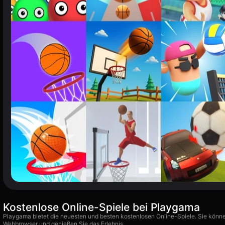
Kostenlose Online-Spiele bei Playgama
Playgama bietet die neuesten und besten kostenlosen Online-Spiele. Sie könne
Webbrowser und genießen Sie das Erlebnis.