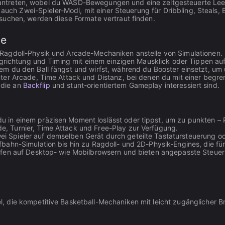
ches antreten, wobei du WASD-Bewegungen und eine zeitgesteuerte 
s auch Zwei-Spieler-Modi, mit einer Steuerung für Dribbling, Steals
suchen, werden diese Formate vertraut finden.
le
Ragdoll-Physik und Arcade-Mechaniken anstelle von Simulationen.
ngrichtung und Timing mit einem einzigen Mausklick oder Tippen auf
 du den Ball fängst und wirfst, während du Booster einsetzt, um u
er Arcade, Time Attack und Distanz, bei denen du mit einer begre
 die an
Backflip
und stunt-orientiertem Gameplay interessiert sind.
du in einem präzisen Moment loslässt oder tippst, um zu punkten – 
e, Turnier, Time Attack und Free-Play zur Verfügung.
ei Spieler auf demselben Gerät durch geteilte Tastatursteuerung
rfbahn-Simulation bis hin zu Ragdoll- und 2D-Physik-Engines, die f
laufen auf Desktop- wie Mobilbrowsern und bieten angepasste Steu
, die kompetitive Basketball-Mechaniken mit leicht zugänglicher 