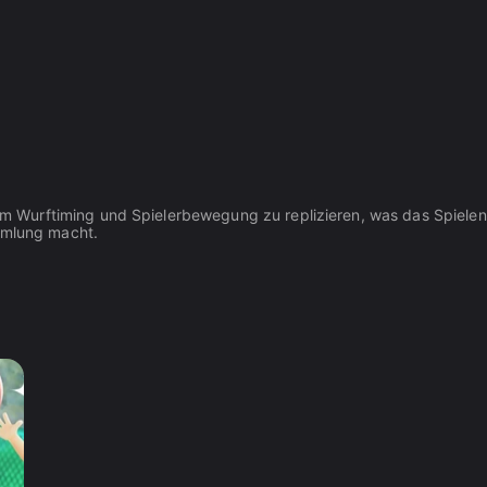
Wurftiming und Spielerbewegung zu replizieren, was das Spielen 
ammlung macht.