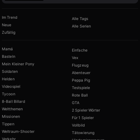
Im Trend
Alle Tags
Neue
Alle Serien
Zufällig
Mamá
Einfache
Basteln
Vex
Mein Kleiner Pony
Flugzeug
Soldaten
Abenteuer
Helden
Peppa Pig
Videospiel
Testspiele
Tycoon
Rote Ball
8-Ball Billard
GTA
Weltthemen
2 Spieler Wörter
Missionen
Für 1 Spieler
Tippen
Vollbild
Weltraum-Shooter
Tätowierung
Verkehr