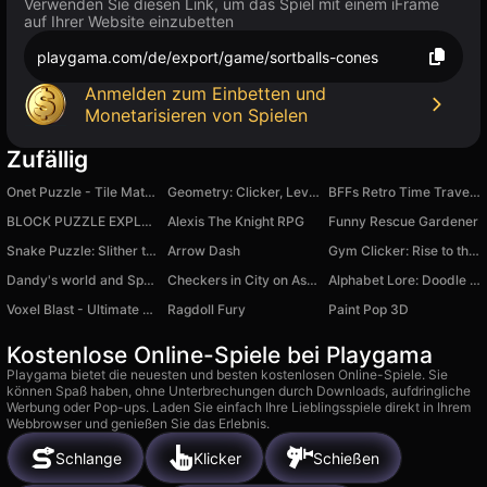
Verwenden Sie diesen Link, um das Spiel mit einem iFrame
auf Ihrer Website einzubetten
playgama.com/de/export/game/sortballs-cones
Anmelden zum Einbetten und
Monetarisieren von Spielen
Zufällig
Onet Puzzle - Tile Match Game
Geometry: Clicker, Levels, Connection
BFFs Retro Time Travel Fashion
BLOCK PUZZLE EXPLOSION
Alexis The Knight RPG
Funny Rescue Gardener
Snake Puzzle: Slither to Eat!
Arrow Dash
Gym Clicker: Rise to the Stars
Dandy's world and Sprunki
Checkers in City on Aston Martin
Alphabet Lore: Doodle Jump
Voxel Blast - Ultimate Edition
Ragdoll Fury
Paint Pop 3D
Kostenlose Online-Spiele bei Playgama
Playgama bietet die neuesten und besten kostenlosen Online-Spiele. Sie
können Spaß haben, ohne Unterbrechungen durch Downloads, aufdringliche
Werbung oder Pop-ups. Laden Sie einfach Ihre Lieblingsspiele direkt in Ihrem
Webbrowser und genießen Sie das Erlebnis.
Schlange
Klicker
Schießen