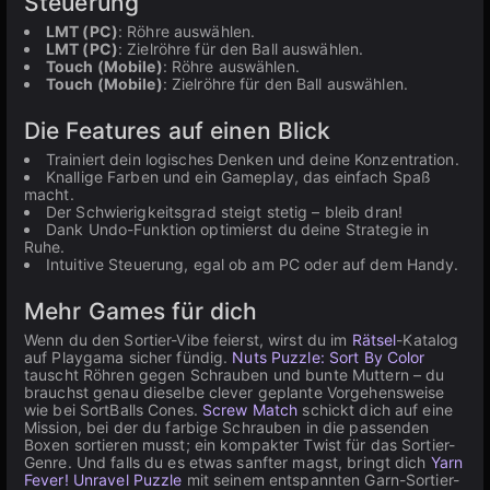
Steuerung
LMT (PC)
: Röhre auswählen.
LMT (PC)
: Zielröhre für den Ball auswählen.
Touch (Mobile)
: Röhre auswählen.
Touch (Mobile)
: Zielröhre für den Ball auswählen.
Die Features auf einen Blick
Trainiert dein logisches Denken und deine Konzentration.
Knallige Farben und ein Gameplay, das einfach Spaß
macht.
Der Schwierigkeitsgrad steigt stetig – bleib dran!
Dank Undo-Funktion optimierst du deine Strategie in
Ruhe.
Intuitive Steuerung, egal ob am PC oder auf dem Handy.
Mehr Games für dich
Wenn du den Sortier-Vibe feierst, wirst du im
Rätsel
-Katalog
auf Playgama sicher fündig.
Nuts Puzzle: Sort By Color
tauscht Röhren gegen Schrauben und bunte Muttern – du
brauchst genau dieselbe clever geplante Vorgehensweise
wie bei SortBalls Cones.
Screw Match
schickt dich auf eine
Mission, bei der du farbige Schrauben in die passenden
Boxen sortieren musst; ein kompakter Twist für das Sortier-
Genre. Und falls du es etwas sanfter magst, bringt dich
Yarn
Fever! Unravel Puzzle
mit seinem entspannten Garn-Sortier-