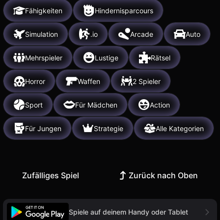
Fähigkeiten
Hindernisparcours
Simulation
.io
Arcade
Auto
Mehrspieler
Lustige
Rätsel
Horror
Waffen
2 Spieler
Sport
Für Mädchen
Action
Für Jungen
Strategie
Alle Kategorien
Zufälliges Spiel
Zurück nach Oben
Spiele auf deinem Handy oder Tablet