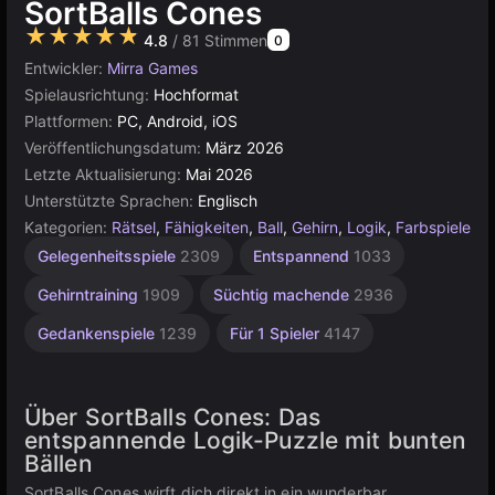
SortBalls Cones
★★★★★
4.8
/ 81 Stimmen
0
Entwickler:
Mirra Games
Spielausrichtung:
Hochformat
Plattformen:
PC, Android, iOS
Veröffentlichungsdatum:
März 2026
Letzte Aktualisierung:
Mai 2026
Unterstützte Sprachen:
Englisch
Kategorien:
Rätsel
,
Fähigkeiten
,
Ball
,
Gehirn
,
Logik
,
Farbspiele
Gelegenheitsspiele
2309
Entspannend
1033
Gehirntraining
1909
Süchtig machende
2936
Gedankenspiele
1239
Für 1 Spieler
4147
Über SortBalls Cones: Das
entspannende Logik-Puzzle mit bunten
Bällen
SortBalls Cones wirft dich direkt in ein wunderbar