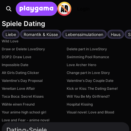
Login
Spiele Dating
Liebe
Romantik & Küsse
Lebenssimulationen
Haus
S
Wild Love
Draw or Delete LoveStory
Delete part in LoveStory
DOP2: Draw Love
Swimming Pool Romance
Impossible Date
Love Archer Hero
Alt Girls Dating Clicker
Change part in Love Story
Valentine's Day Proposal
Valentine's Day Couple Date
Venetian Love Affair
Kick or Kiss: The Dating Game!
Toсa Boсa: Secret Kisses
Will You Be My Girlfriend?
Wähle einen Freund
Hospital Kissing
Your anime high school girl
Visual novel: Love and Blood
Love and Fear - anime novel
Dating-Spiele