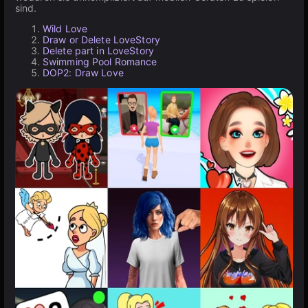
sind.
Wild Love
Draw or Delete LoveStory
Delete part in LoveStory
Swimming Pool Romance
DOP2: Draw Love