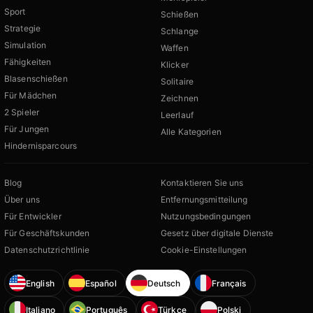
Sport
Schießen
Strategie
Schlange
Simulation
Waffen
Fähigkeiten
Klicker
Blasenschießen
Solitaire
Für Mädchen
Zeichnen
2 Spieler
Leerlauf
Für Jungen
Alle Kategorien
Hindernisparcours
Blog
Kontaktieren Sie uns
Über uns
Entfernungsmitteilung
Für Entwickler
Nutzungsbedingungen
Für Geschäftskunden
Gesetz über digitale Dienste
Datenschutzrichtlinie
Cookie-Einstellungen
English
Español
Deutsch
Français
Italiano
Português
Türkçe
Polski