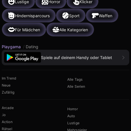
Lustige
Horror
Klicker
Hindernisparcours
Sport
Waffen
Für Mädchen
Alle Kategorien
Playgama
/
Dating
Spiele auf deinem Handy oder Tablet
Im Trend
Alle Tags
Neue
Alle Serien
Zufällig
Arcade
Horror
.io
Auto
Action
Lustige
Rätsel
Mehrspieler