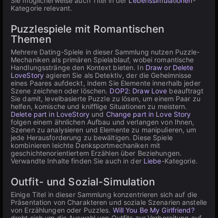
Sie möglicherweise auch Titel in der
Lebenssimulationen
-
Kategorie relevant.
Puzzlespiele mit Romantischen
Themen
Mehrere Dating-Spiele in dieser Sammlung nutzen Puzzle-
Mechaniken als primären Spielablauf, wobei romantische
Handlungsstränge den Kontext bieten. In
Draw or Delete
LoveStory
agieren Sie als Detektiv, der die Geheimnisse
eines Paares aufdeckt, indem Sie Elemente innerhalb jeder
Szene zeichnen oder löschen.
DOP2: Draw Love
beauftragt
Sie damit, levelbasierte Puzzle zu lösen, um einem Paar zu
helfen, komische und knifflige Situationen zu meistern.
Delete part in LoveStory
und
Change part in Love Story
folgen einem ähnlichen Aufbau und verlangen von Ihnen,
Szenen zu analysieren und Elemente zu manipulieren, um
jede Herausforderung zu bewältigen. Diese Spiele
kombinieren leichte Denksportmechaniken mit
geschichtenorientiertem Erzählen über Beziehungen.
Verwandte Inhalte finden Sie auch in der
Liebe
-Kategorie.
Outfit- und Sozial-Simulation
Einige Titel in dieser Sammlung konzentrieren sich auf die
Präsentation von Charakteren und soziale Szenarien anstelle
von Erzählungen oder Puzzles.
Will You Be My Girlfriend?
dreht sich um die Auswahl von Outfits zur Vorbereitung auf