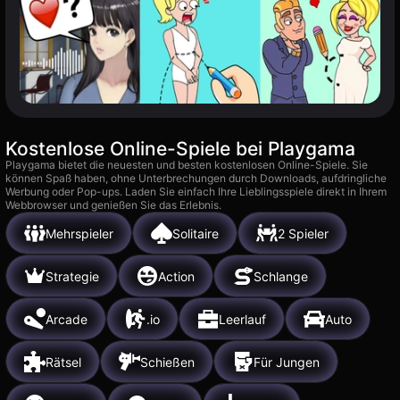
Kostenlose Online-Spiele bei Playgama
Playgama bietet die neuesten und besten kostenlosen Online-Spiele. Sie
können Spaß haben, ohne Unterbrechungen durch Downloads, aufdringliche
Werbung oder Pop-ups. Laden Sie einfach Ihre Lieblingsspiele direkt in Ihrem
Webbrowser und genießen Sie das Erlebnis.
Mehrspieler
Solitaire
2 Spieler
Strategie
Action
Schlange
Arcade
.io
Leerlauf
Auto
Rätsel
Schießen
Für Jungen