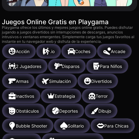
Juegos Online Gratis en Playgama
Playgama ofrece los últimos y mejores juegos online gratis. Puedes disfrutar
jugando a juegos divertidos sin interrupciones de descargas, anuncios
intrusivos o ventanas emergentes. Simplemente carga tus juegos favoritos al
instante en tu navegador web y disfruta de la experiencia.
Acción
.io
Coches
Arcade
2 Jugadores
Disparos
Para Niños
Armas
Simulación
Divertidos
Inactivos
Estrategia
Terror
Obstáculos
Deportes
Dibujo
Bubble Shooter
Solitario
Para Chicas