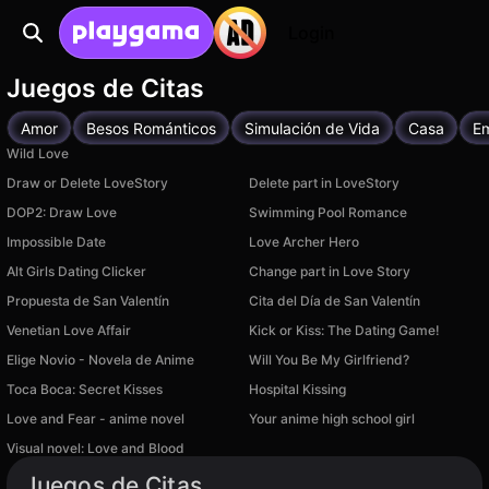
Login
Juegos de Citas
Amor
Besos Románticos
Simulación de Vida
Casa
E
Wild Love
Draw or Delete LoveStory
Delete part in LoveStory
DOP2: Draw Love
Swimming Pool Romance
Impossible Date
Love Archer Hero
Alt Girls Dating Clicker
Change part in Love Story
Propuesta de San Valentín
Cita del Día de San Valentín
Venetian Love Affair
Kick or Kiss: The Dating Game!
Elige Novio - Novela de Anime
Will You Be My Girlfriend?
Toсa Boсa: Secret Kisses
Hospital Kissing
Love and Fear - anime novel
Your anime high school girl
Visual novel: Love and Blood
Juegos de Citas