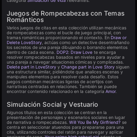
categoría
Simulación de Vida
relevantes.
Juegos de Rompecabezas con Temas
Románticos
Varios juegos de citas en esta colección utilizan mecánicas
de rompecabezas como el bucle de juego principal, con
tramas románticas proporcionando el contexto. En
Draw or
Delete LoveStory
, actúas como un detective desentrañando
los secretos de una pareja dibujando o borrando elementos
dentro de cada escena.
DOP2: Draw Love
te encarga
resolver rompecabezas basados en niveles para ayudar a
una pareja a navegar situaciones cómicas y complicadas.
Delete part in LoveStory
y
Change part in Love Story
siguen
una estructura similar, pidiéndote que analices escenas y
manipules elementos para resolver cada desafío. Estos
juegos combinan mecánicas ligeras de acertijos con
narrativas centradas en relaciones. También se puede
encontrar contenido relacionado en la categoría
Amor
.
Simulación Social y Vestuario
Algunos títulos en esta colección se centran en la
presentación de personajes y escenarios sociales en lugar
de narrativa o rompecabezas.
Will You Be My Girlfriend?
se
centra en seleccionar atuendos para prepararse para una
cita, utilizando controles del ratón para navegar y aplicar
opciones de ropa.
Your anime high school girl
adopta un