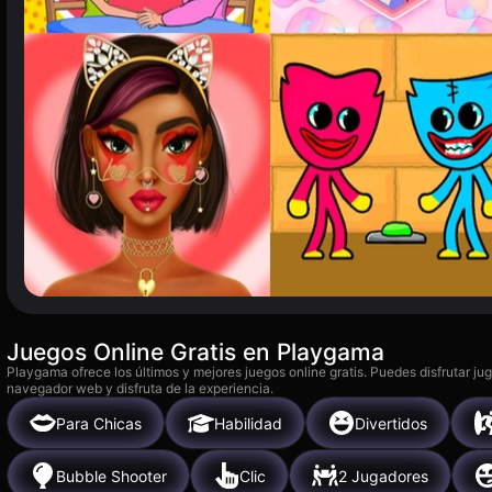
Juegos Online Gratis en Playgama
Playgama ofrece los últimos y mejores juegos online gratis. Puedes disfrutar ju
navegador web y disfruta de la experiencia.
Para Chicas
Habilidad
Divertidos
Bubble Shooter
Clic
2 Jugadores