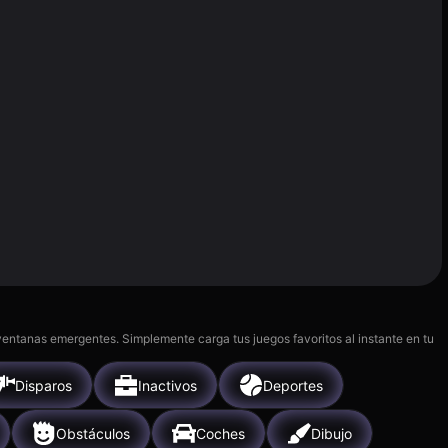
 ventanas emergentes. Simplemente carga tus juegos favoritos al instante en tu
Disparos
Inactivos
Deportes
Obstáculos
Coches
Dibujo