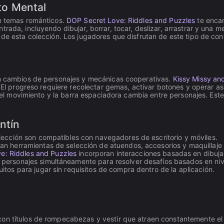
to Mental
on temas románticos.
DOP Secret Love: Riddles and Puzzles
te encar
trada, incluyendo dibujar, borrar, tocar, deslizar, arrastrar y una 
s de esta colección. Los jugadores que disfrutan de este tipo de c
can cambios de personajes y mecánicas cooperativas.
Kissy Missy a
. El progreso requiere recolectar gemas, activar botones y operar as
n el movimiento y la barra espaciadora cambia entre personajes. Este
ntín
olección son compatibles con navegadores de escritorio y móviles.
an herramientas de selección de atuendos, accesorios y maquillaje
e: Riddles and Puzzles
incorporan interacciones basadas en dibujar,
 personajes simultáneamente para resolver desafíos basados en niv
itos para jugar sin requisitos de compra dentro de la aplicación.
con títulos de rompecabezas y vestir que atraen constantemente el