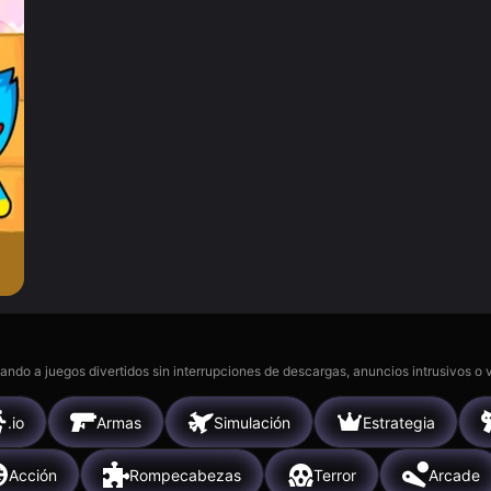
gando a juegos divertidos sin interrupciones de descargas, anuncios intrusivos o
.io
Armas
Simulación
Estrategia
Acción
Rompecabezas
Terror
Arcade