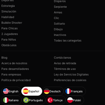
Deportes
Disparos
Estrategia
Serpiente
Simulación
Armas
Habilidad
Clic
Bubble Shooter
Solitario
Para Chicas
Dibujo
2 Jugadores
Inactivos
Para Niños
Todas las categorías
Obstáculos
Blog
Contáctanos
Acerca de nosotros
Aviso de retirada
Para desarrolladores
Términos de uso
Para empresas
Ley de Servicios Digitales
Política de privacidad
Preferencias de cookies
English
Español
Deutsch
Français
Italiano
Português
Türkçe
Polski