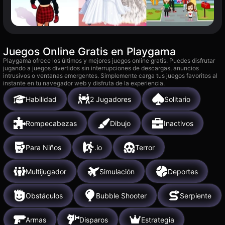
Juegos Online Gratis en Playgama
Playgama ofrece los últimos y mejores juegos online gratis. Puedes disfrutar
jugando a juegos divertidos sin interrupciones de descargas, anuncios
intrusivos o ventanas emergentes. Simplemente carga tus juegos favoritos al
instante en tu navegador web y disfruta de la experiencia.
Habilidad
2 Jugadores
Solitario
Rompecabezas
Dibujo
Inactivos
Para Niños
.io
Terror
Multijugador
Simulación
Deportes
Obstáculos
Bubble Shooter
Serpiente
Armas
Disparos
Estrategia