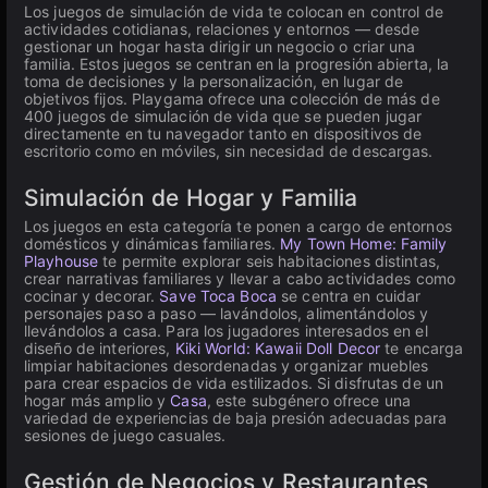
Los juegos de simulación de vida te colocan en control de
actividades cotidianas, relaciones y entornos — desde
gestionar un hogar hasta dirigir un negocio o criar una
familia. Estos juegos se centran en la progresión abierta, la
toma de decisiones y la personalización, en lugar de
objetivos fijos. Playgama ofrece una colección de más de
400 juegos de simulación de vida que se pueden jugar
directamente en tu navegador tanto en dispositivos de
escritorio como en móviles, sin necesidad de descargas.
Simulación de Hogar y Familia
Los juegos en esta categoría te ponen a cargo de entornos
domésticos y dinámicas familiares.
My Town Home: Family
Playhouse
te permite explorar seis habitaciones distintas,
crear narrativas familiares y llevar a cabo actividades como
cocinar y decorar.
Save Toca Boca
se centra en cuidar
personajes paso a paso — lavándolos, alimentándolos y
llevándolos a casa. Para los jugadores interesados en el
diseño de interiores,
Kiki World: Kawaii Doll Decor
te encarga
limpiar habitaciones desordenadas y organizar muebles
para crear espacios de vida estilizados. Si disfrutas de un
hogar más amplio y
Casa
, este subgénero ofrece una
variedad de experiencias de baja presión adecuadas para
sesiones de juego casuales.
Gestión de Negocios y Restaurantes