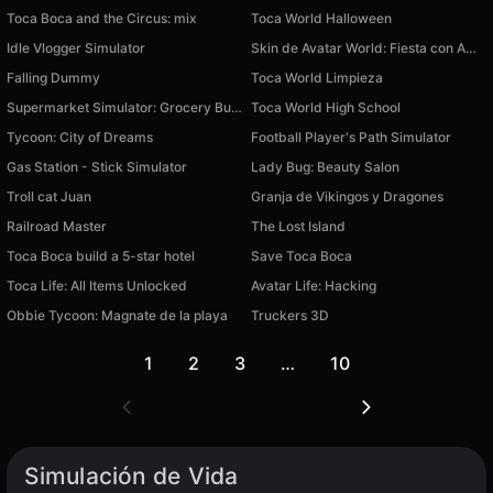
Toca Boca and the Circus: mix
Toca World Halloween
Idle Vlogger Simulator
Skin de Avatar World: Fiesta con Amigos
Falling Dummy
Toca World Limpieza
Supermarket Simulator: Grocery Business
Toca World High School
Tycoon: City of Dreams
Football Player's Path Simulator
Gas Station - Stick Simulator
Lady Bug: Beauty Salon
Troll cat Juan
Granja de Vikingos y Dragones
Railroad Master
The Lost Island
Toca Boca build a 5-star hotel
Save Toca Boca
Toca Life: All Items Unlocked
Avatar Life: Hacking
Obbie Tycoon: Magnate de la playa
Truckers 3D
1
2
3
…
10
Simulación de Vida