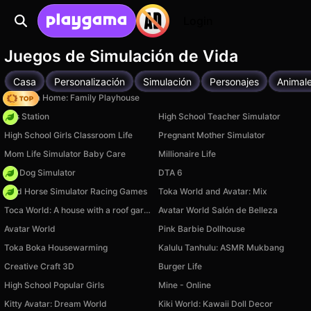
Login
Juegos de Simulación de Vida
Casa
Personalización
Simulación
Personajes
Animal
My Town Home: Family Playhouse
Gas Station
High School Teacher Simulator
High School Girls Classroom Life
Pregnant Mother Simulator
Mom Life Simulator Baby Care
Millionaire Life
Pet Dog Simulator
DTA 6
Wild Horse Simulator Racing Games
Toka World and Avatar: Mix
Toca World: A house with a roof garden
Avatar World Salón de Belleza
Avatar World
Pink Barbie Dollhouse
Toka Boka Housewarming
Kalulu Tanhulu: ASMR Mukbang
Creative Craft 3D
Burger Life
High School Popular Girls
Mine - Online
Kitty Avatar: Dream World
Kiki World: Kawaii Doll Decor