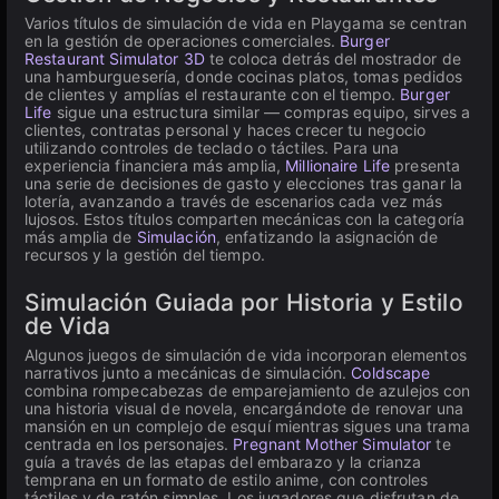
Varios títulos de simulación de vida en Playgama se centran
en la gestión de operaciones comerciales.
Burger
Restaurant Simulator 3D
te coloca detrás del mostrador de
una hamburguesería, donde cocinas platos, tomas pedidos
de clientes y amplías el restaurante con el tiempo.
Burger
Life
sigue una estructura similar — compras equipo, sirves a
clientes, contratas personal y haces crecer tu negocio
utilizando controles de teclado o táctiles. Para una
experiencia financiera más amplia,
Millionaire Life
presenta
una serie de decisiones de gasto y elecciones tras ganar la
lotería, avanzando a través de escenarios cada vez más
lujosos. Estos títulos comparten mecánicas con la categoría
más amplia de
Simulación
, enfatizando la asignación de
recursos y la gestión del tiempo.
Simulación Guiada por Historia y Estilo
de Vida
Algunos juegos de simulación de vida incorporan elementos
narrativos junto a mecánicas de simulación.
Coldscape
combina rompecabezas de emparejamiento de azulejos con
una historia visual de novela, encargándote de renovar una
mansión en un complejo de esquí mientras sigues una trama
centrada en los personajes.
Pregnant Mother Simulator
te
guía a través de las etapas del embarazo y la crianza
temprana en un formato de estilo anime, con controles
táctiles y de ratón simples. Los jugadores que disfrutan de