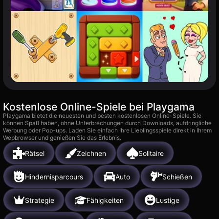
Kostenlose Online-Spiele bei Playgama
Playgama bietet die neuesten und besten kostenlosen Online-Spiele. Sie
können Spaß haben, ohne Unterbrechungen durch Downloads, aufdringliche
Werbung oder Pop-ups. Laden Sie einfach Ihre Lieblingsspiele direkt in Ihrem
Webbrowser und genießen Sie das Erlebnis.
Rätsel
Zeichnen
Solitaire
Hindernisparcours
Auto
Schießen
Strategie
Fähigkeiten
Lustige