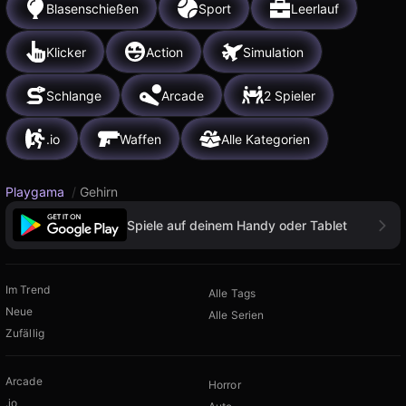
Blasenschießen
Sport
Leerlauf
Klicker
Action
Simulation
Schlange
Arcade
2 Spieler
.io
Waffen
Alle Kategorien
Playgama
/
Gehirn
Spiele auf deinem Handy oder Tablet
Im Trend
Alle Tags
Neue
Alle Serien
Zufällig
Arcade
Horror
.io