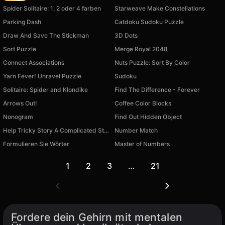
Spider Solitaire: 1, 2 oder 4 farben
Starweave Make Constellations
Parking Dash
Catdoku Sudoku Puzzle
Draw And Save The Stickman
3D Dots
Sort Puzzle
Merge Royal 2048
Connect Associations
Nuts Puzzle: Sort By Color
Yarn Fever! Unravel Puzzle
Sudoku
Solitaire: Spider and Klondike
Find The Difference - Forever
Arrows Out!
Coffee Color Blocks
Nonogram
Find Out Hidden Object
Help Tricky Story A Complicated Story
Number Match
Formulieren Sie Wörter
Master of Numbers
1
2
3
…
21
Fordere dein Gehirn mit mentalen