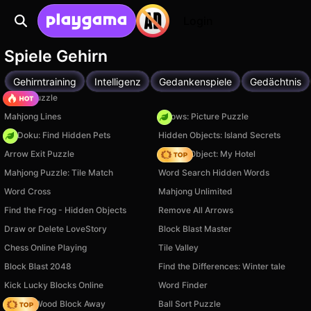
Login
Spiele Gehirn
Gehirntraining
Intelligenz
Gedankenspiele
Gedächtnis
Arrow Puzzle
Mahjong Lines
Arrows: Picture Puzzle
PetDoku: Find Hidden Pets
Hidden Objects: Island Secrets
Arrow Exit Puzzle
Hidden Object: My Hotel
Mahjong Puzzle: Tile Match
Word Search Hidden Words
Word Cross
Mahjong Unlimited
Find the Frog - Hidden Objects
Remove All Arrows
Draw or Delete LoveStory
Block Blast Master
Chess Online Playing
Tile Valley
Block Blast 2048
Find the Differences: Winter tale
Kick Lucky Blocks Online
Word Finder
Tap 3D Wood Block Away
Ball Sort Puzzle