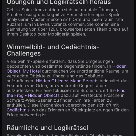
Übungen und Logikrätseln heraus
Gehirn-Spiele konzentrieren sich auf mentale Übungen,
Problemlösung und kognitive Herausforderungen. Spieler
analysieren Muster, merken sich Orte und lösen räumliche
Puzzles, um in Levels voranzukommen. Sie können eine
Sammlung von über 1200 browserbasierten Titeln direkt auf
Ihrem Desktop oder Mobilgerät spielen.
Wimmelbild- und Gedächtnis-
Challenges
Viele Gehirn-Spiele erfordern, dass Sie Umgebungen
beobachten und bestimmte Gegenstände finden. In
Hidden
Object: My Hotel
durchsuchen Sie unordentliche Räume, um
versteckte Objekte zu finden und das Gebäude
aufzuräumen.
Hidden Objects: Island Secrets
beinhaltet das
Erkunden von Orten, um verstreute Gegenstände
aufzudecken. Für eine fokussiertere Suche fordert Sie
Find
the Frog - Hidden Objects
dazu auf, versteckte Frösche in
Schwarz-Weiß-Szenen zu finden, um ihre Farben zu
enthüllen. Diese Mechaniken überschneiden sich oft mit
Gedächtnis
, wo das Erinnern an Objektplatzierungen für den
Erfolg notwendig ist.
Räumliche und Logikrätsel
Räumliche Puzzles testen Ihre Fähigkeit, Objekte in einem