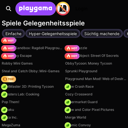
Login
Spiele Gelegenheitsspiele
Einfache
Hyper-Gelegenheitsspiele
Süchtig machende
TB World
Sprunki Sandbox: Ragdoll Playground Mode
Arrow Puzzle
Your Obby Escape
Hidden Object: Street Of Secrets
Robby Mini Games
ObbyTycoon: Money Tycoon
Steal and Catch Obby: Mini-Games
Sprunki Playground
Hedgies
Playground Man Mod! Web of Destruction!
PrintMaster 3D: Printing Tycoon
Draw Crash Race
Monsters Lab: Cooking
Cozy Crossword
Pop Them!
Supermarket Guard
Floraku
Draw and Color Pixel Pictures
Pizza Inc.
Merge World
MegaZuma
Cosmic Convoy