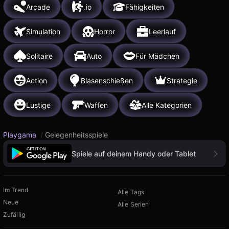
Arcade
.io
Fähigkeiten
Simulation
Horror
Leerlauf
Solitaire
Auto
Für Mädchen
Action
Blasenschießen
Strategie
Lustige
Waffen
Alle Kategorien
Playgama
/
Gelegenheitsspiele
Spiele auf deinem Handy oder Tablet
Im Trend
Alle Tags
Neue
Alle Serien
Zufällig