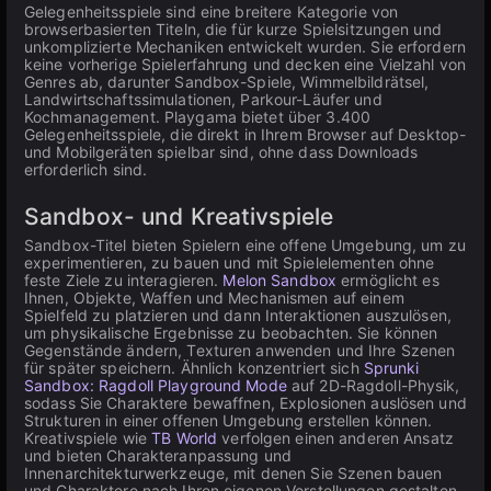
Gelegenheitsspiele sind eine breitere Kategorie von
browserbasierten Titeln, die für kurze Spielsitzungen und
unkomplizierte Mechaniken entwickelt wurden. Sie erfordern
keine vorherige Spielerfahrung und decken eine Vielzahl von
Genres ab, darunter Sandbox-Spiele, Wimmelbildrätsel,
Landwirtschaftssimulationen, Parkour-Läufer und
Kochmanagement. Playgama bietet über 3.400
Gelegenheitsspiele, die direkt in Ihrem Browser auf Desktop-
und Mobilgeräten spielbar sind, ohne dass Downloads
erforderlich sind.
Sandbox- und Kreativspiele
Sandbox-Titel bieten Spielern eine offene Umgebung, um zu
experimentieren, zu bauen und mit Spielelementen ohne
feste Ziele zu interagieren.
Melon Sandbox
ermöglicht es
Ihnen, Objekte, Waffen und Mechanismen auf einem
Spielfeld zu platzieren und dann Interaktionen auszulösen,
um physikalische Ergebnisse zu beobachten. Sie können
Gegenstände ändern, Texturen anwenden und Ihre Szenen
für später speichern. Ähnlich konzentriert sich
Sprunki
Sandbox: Ragdoll Playground Mode
auf 2D-Ragdoll-Physik,
sodass Sie Charaktere bewaffnen, Explosionen auslösen und
Strukturen in einer offenen Umgebung erstellen können.
Kreativspiele wie
TB World
verfolgen einen anderen Ansatz
und bieten Charakteranpassung und
Innenarchitekturwerkzeuge, mit denen Sie Szenen bauen
und Charaktere nach Ihren eigenen Vorstellungen gestalten.