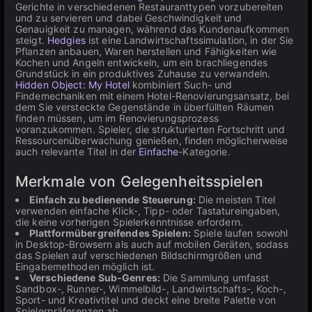
Gerichte in verschiedenen Restauranttypen vorzubereiten
und zu servieren und dabei Geschwindigkeit und
Genauigkeit zu managen, während das Kundenaufkommen
steigt.
Hedgies
ist eine Landwirtschaftssimulation, in der Sie
Pflanzen anbauen, Waren herstellen und Fähigkeiten wie
Kochen und Angeln entwickeln, um ein brachliegendes
Grundstück in ein produktives Zuhause zu verwandeln.
Hidden Object: My Hotel
kombiniert Such- und
Findemechaniken mit einem Hotel-Renovierungsansatz, bei
dem Sie versteckte Gegenstände in überfüllten Räumen
finden müssen, um im Renovierungsprozess
voranzukommen. Spieler, die strukturierten Fortschritt und
Ressourcenüberwachung genießen, finden möglicherweise
auch relevante Titel in der
Einfache
-Kategorie.
Merkmale von Gelegenheitsspielen
Einfach zu bedienende Steuerung:
Die meisten Titel
verwenden einfache Klick-, Tipp- oder Tastatureingaben,
die keine vorherigen Spielerkenntnisse erfordern.
Plattformübergreifendes Spielen:
Spiele laufen sowohl
in Desktop-Browsern als auch auf mobilen Geräten, sodass
das Spielen auf verschiedenen Bildschirmgrößen und
Eingabemethoden möglich ist.
Verschiedene Sub-Genres:
Die Sammlung umfasst
Sandbox-, Runner-, Wimmelbild-, Landwirtschafts-, Koch-,
Sport- und Kreativtitel und deckt eine breite Palette von
Spielerpräferenzen ab.