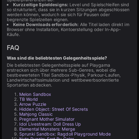
Kurzzeitige Spieldesigns:
Level und Spielschleifen sind
so strukturiert, dass sie in kurzen Sitzungen abgeschlossen
werden können, wodurch sie sich für Pausen oder
begrenzte Spielzeiten eignen.
Keine Downloads erforderlich:
Alle Titel laden direkt im
Browser ohne Installation, Kontoerstellung oder In-App-
Käufe.
FAQ
Was sind die beliebtesten Gelegenheitsspiele?
Die beliebtesten Gelegenheitsspiele auf Playgama
erstrecken sich über mehrere Sub-Genres, wobei die
bestbewerteten Titel Sandbox-Physik, Parkour-Laufen,
Landwirtschaftssimulation und wettbewerbsorientierte
Sportarten abdecken.
Melon Sandbox
TB World
Arrow Puzzle
Hidden Object: Street Of Secrets
Mahjong Classic
Pregnant Mother Simulator
Idol Livestream: Doll Dress Up
Elemental Monsters: Merge
Sprunki Sandbox: Ragdoll Playground Mode
Nuts Puzzle: Sort By Color