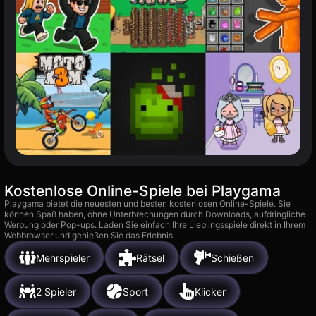
Kostenlose Online-Spiele bei Playgama
Playgama bietet die neuesten und besten kostenlosen Online-Spiele. Sie
können Spaß haben, ohne Unterbrechungen durch Downloads, aufdringliche
Werbung oder Pop-ups. Laden Sie einfach Ihre Lieblingsspiele direkt in Ihrem
Webbrowser und genießen Sie das Erlebnis.
Mehrspieler
Rätsel
Schießen
2 Spieler
Sport
Klicker