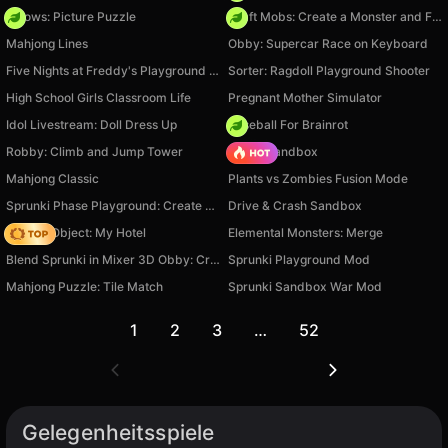
Arrows: Picture Puzzle
Craft Mobs: Create a Monster and Fight!
Mahjong Lines
Obby: Supercar Race on Keyboard
Five Nights at Freddy's Playground Sandbox
Sorter: Ragdoll Playground Shooter
High School Girls Classroom Life
Pregnant Mother Simulator
Idol Livestream: Doll Dress Up
Baseball For Brainrot
Robby: Climb and Jump Tower
Melon Sandbox
Mahjong Classic
Plants vs Zombies Fusion Mode
Sprunki Phase Playground: Create Sprunki and Music
Drive & Crash Sandbox
Hidden Object: My Hotel
Elemental Monsters: Merge
Blend Sprunki in Mixer 3D Obby: Create Your Own Sprunki
Sprunki Playground Mod
Mahjong Puzzle: Tile Match
Sprunki Sandbox War Mod
1
2
3
…
52
Gelegenheitsspiele